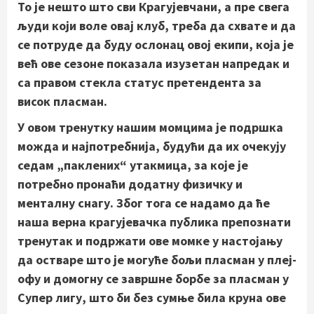
То је нешто што сви Крагујевчани, а пре свега
људи који воле овај клуб, треба да схвате и да
се потруде да буду ослонац овој екипи, која је
већ ове сезоне показала изузетан напредак и
са правом стекла статус претендента за
висок пласман.
У овом тренутку нашим момцима је подршка
можда и најпотребнија, будући да их очекују
седам „паклених“ утакмица, за које је
потребно пронаћи додатну физичку и
менталну снагу. Због тога се надамо да ће
наша верна крагујевачка публика препознати
тренутак и подржати ове момке у настојању
да остваре што је могуће бољи пласман у плеј-
офу и домогну се завршне борбе за пласман у
Супер лигу, што би без сумње била круна ове