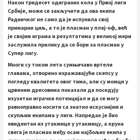
Након тридесет одиграних кола у Првој лиги
Србије, може се закључити да ова екипа
Радничког не само да је испунила свој
примарни циљ, а то је пласман у плеј-оф, већ
је својим играма и резултатима у великој мери
заслужила прилику да се бори за пласман у
Супер лигу.
Многи су током лета сумњичаво вртели
главама, отворено изражавајући скепсу у
погледу квалитета овог тима, али су момци у
црвеним дресовима показали да поседују
изузетан играчки потенцијал и да се могу
равноправно носити са знатно искуснијим и
скупљим екипама у лиги. Напредак је био
евидентан из утакмице у утакмицу, а круна
свега је пласман међу осам најбољих екипа у