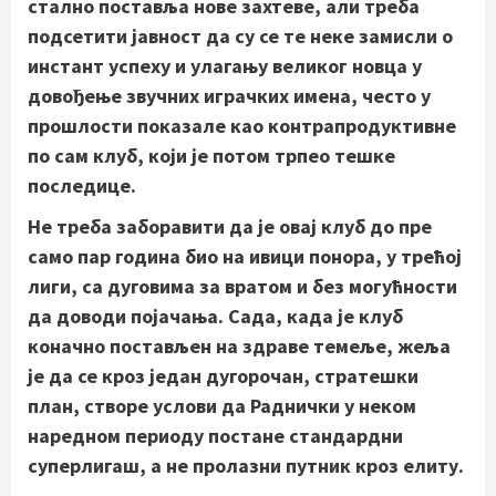
стално поставља нове захтеве, али треба
подсетити јавност да су се те неке замисли о
инстант успеху и улагању великог новца у
довођење звучних играчких имена, често у
прошлости показале као контрапродуктивне
по сам клуб, који је потом трпео тешке
последице.
Не треба заборавити да је овај клуб до пре
само пар година био на ивици понора, у трећој
лиги, са дуговима за вратом и без могућности
да доводи појачања. Сада, када је клуб
коначно постављен на здраве темеље, жеља
је да се кроз један дугорочан, стратешки
план, створе услови да Раднички у неком
наредном периоду постане стандардни
суперлигаш, а не пролазни путник кроз елиту.