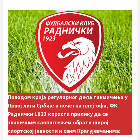
Поводом краја регуларног дела такмичења у
Првој лиги Србије и почетка плеј-офа, ФК
Раднички 1923 користи прилику да се
званичним саопштењем обрати широј
спортској јавности и свим Крагујевчанима: