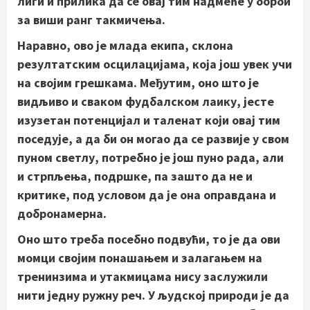
лиги и прилика да се овај тим надмеће у борби
за виши ранг такмичења.
Наравно, ово је млада екипа, склона
резултатским осцилацијама, која још увек учи
на својим грешкама. Међутим, оно што је
видљиво и сваком фудбалском лаику, јесте
изузетан потенцијал и таленат који овај тим
поседује, а да би он могао да се развије у свом
пуном светлу, потребно је још пуно рада, али
и стрпљења, подршке, па зашто да не и
критике, под условом да је она оправдана и
добронамерна.
Оно што треба посебно подвући, то је да ови
момци својим понашањем и залагањем на
тренинзима и утакмицама нису заслужили
нити једну ружну реч. У људској природи је да