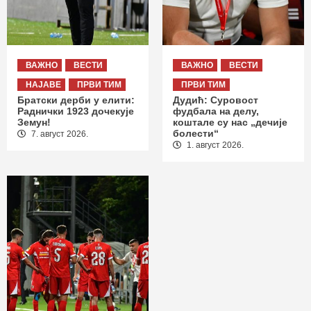
ВАЖНО
ВЕСТИ
ВАЖНО
ВЕСТИ
НАЈАВЕ
ПРВИ ТИМ
ПРВИ ТИМ
Братски дерби у елити:
Дудић: Суровост
Раднички 1923 дочекује
фудбала на делу,
Земун!
коштале су нас „дечије
болести“
7. август 2026.
1. август 2026.