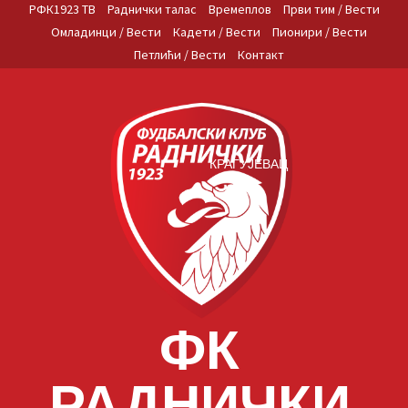
Skip
РФК1923 ТВ
Раднички талас
Времеплов
Први тим / Вести
to
Омладинци / Вести
Кадети / Вести
Пионири / Вести
content
Петлићи / Вести
Контакт
КРАГУЈЕВАЦ
ФК
РАДНИЧКИ