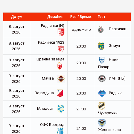
Датум
Домаћин:
Рез / Време:
Гост:
Раднички (Н)
8. август
Партизан
oдложено
2026.
Раднички 1923
8. август
Земун
20:00
2026.
Црвена звезда
Нови
8. август
20:00
2026.
Пазар
9. август
Мачва
ИМТ (НБ)
20:00
2026.
9. август
Војводина
Радник
20:00
2026.
9. август
Младост
21:00
2026.
Чукарички
ОФК Београд
9. август
21:00
Железничар
2026.