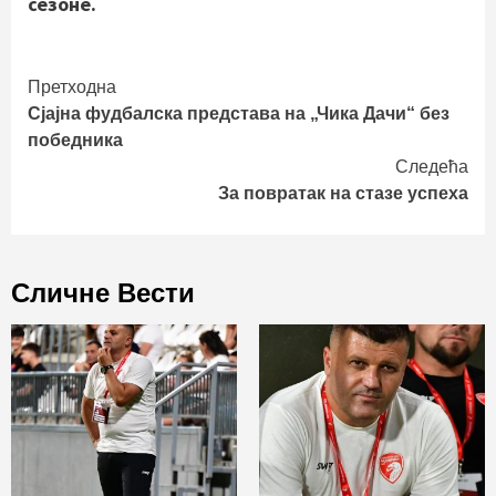
сезоне.
Continue
Претходна
Сјајна фудбалска представа на „Чика Дачи“ без
Reading
победника
Следећа
За повратак на стазе успеха
Сличне Вести