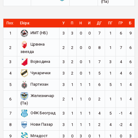
(Па)
Поз:
Ekipa:
У
П
Н
И
ДГ
ПГ
ГР
Б
ИМТ (НБ)
1
3
3
0
0
7
1
6
9
Црвена
2
2
2
0
0
8
1
7
6
звезда
Војводина
3
3
2
0
1
7
3
4
6
Чукарички
4
3
2
0
1
5
1
4
6
Партизан
5
3
1
1
1
6
5
1
4
Железничар
6
2
1
1
0
2
1
1
4
(Па)
ОФК Београд
7
3
1
1
1
4
5
-1
4
Нови Пазар
8
3
1
1
1
2
4
-2
4
Младост
9
3
0
3
0
1
1
0
3