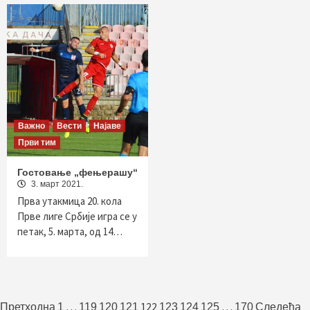
Важно
Вести
Најаве
Први тим
Гостовање „фењерашу“
3. март 2021.
Прва утакмица 20. кола
Прве лиге Србије игра се у
петак, 5. марта, од 14…
Пагинација
…
122
…
Претходна
1
119
120
121
123
124
125
170
Следећа