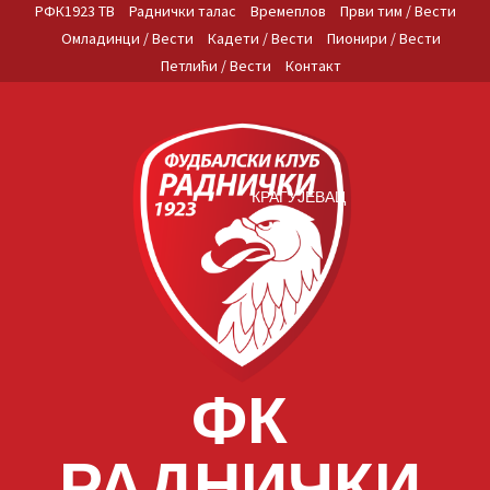
Skip
РФК1923 ТВ
Раднички талас
Времеплов
Први тим / Вести
to
Омладинци / Вести
Кадети / Вести
Пионири / Вести
content
Петлићи / Вести
Контакт
КРАГУЈЕВАЦ
ФК
РАДНИЧКИ