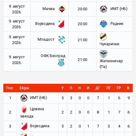
9. август
Мачва
ИМТ (НБ)
20:00
2026.
9. август
Војводина
Радник
20:00
2026.
9. август
Младост
21:00
2026.
Чукарички
ОФК Београд
9. август
21:00
Железничар
2026.
(Па)
Поз:
Ekipa:
У
П
Н
И
ДГ
ПГ
ГР
Б
ИМТ (НБ)
1
3
3
0
0
7
1
6
9
Црвена
2
2
2
0
0
8
1
7
6
звезда
Војводина
3
3
2
0
1
7
3
4
6