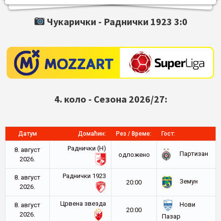
Чукарички -
Раднички 1923
3:0
4. коло - Сезона 2026/27:
Датум
Домаћин:
Рез / Време:
Гост:
Раднички (Н)
8. август
Партизан
oдложено
2026.
Раднички 1923
8. август
Земун
20:00
2026.
Црвена звезда
Нови
8. август
20:00
2026.
Пазар