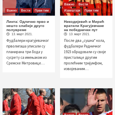
Важно
Вести
Важно
Вести
Први тим
Извештаји
Први тим
Линта: Одлично прво и
Никодијевић и Мирић
нешто слабије друго
вратили Крагујевчане
полувреме
на победнички пут
13. март 2021.
13. март 2021.
Фудбалери крагујевачког
После два „сушна“ кола,
прволигаша уписали су
фудбалери Радничког
планирана три бода у
1923 обрадовали су своје
сусрету са имењаком из
присталице другим
Сремске Митровице…
пролећним тријумфом,
извојеваним…