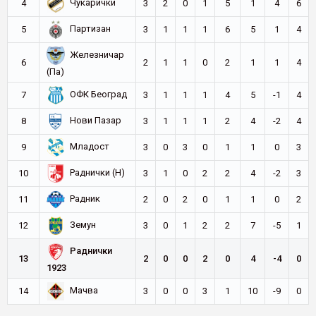
Чукарички
4
3
2
0
1
5
1
4
6
Партизан
5
3
1
1
1
6
5
1
4
Железничар
6
2
1
1
0
2
1
1
4
(Па)
ОФК Београд
7
3
1
1
1
4
5
-1
4
Нови Пазар
8
3
1
1
1
2
4
-2
4
Младост
9
3
0
3
0
1
1
0
3
Раднички (Н)
10
3
1
0
2
2
4
-2
3
Радник
11
2
0
2
0
1
1
0
2
Земун
12
3
0
1
2
2
7
-5
1
Раднички
13
2
0
0
2
0
4
-4
0
1923
Мачва
14
3
0
0
3
1
10
-9
0