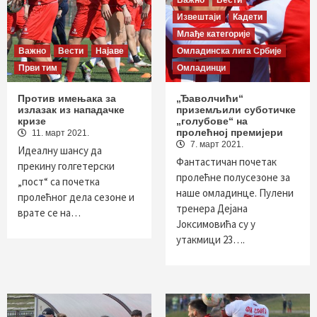
Важно
Вести
Извештаји
Кадети
Млађе категорије
Важно
Вести
Најаве
Омладинска лига Србије
Први тим
Омладинци
Против имењака за
„Ђаволчићи“
излазак из нападачке
приземљили суботичке
кризе
„голубове“ на
пролећној премијери
11. март 2021.
7. март 2021.
Идеалну шансу да
Фантастичан почетак
прекину голгетерски
пролећне полусезоне за
„пост“ са почетка
наше омладинце. Пулени
пролећног дела сезоне и
тренера Дејана
врате се на…
Јоксимовића су у
утакмици 23….