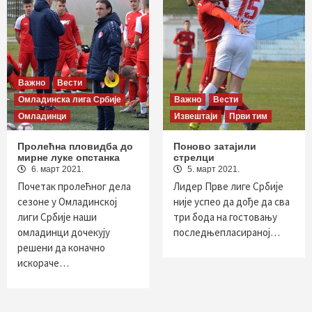
Важно
Вести
Омладинска лига Србије
Важно
Вести
Омладинци
Извештаји
Први тим
Пролећна пловидба до
Поново затајили
мирне луке опстанка
стрелци
6. март 2021.
5. март 2021.
Почетак пролећног дела
Лидер Прве лиге Србије
сезоне у Омладинској
није успео да дође да сва
лиги Србије наши
три бода на гостовању
омладинци дочекују
последњепласираној…
решени да коначно
искораче…