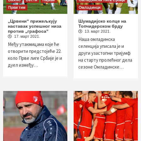
Важно
Вести
Најаве
Омладинска лига Србије
Први тим
Омладинци
„Црвени“ прижељкују
Шумадијско колце на
наставак успешног низа
Топчидерском брду
против „графоса“
13. март 2021.
17. март 2021.
Наша омладинска
Међу утакмицама које ће
селекција уписала је и
отворити предстојеће 22.
други узастопни тријумф
коло Прве лиге Србије је и
на старту пролећног дела
дуел између…
сезоне Омладинске…