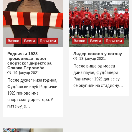
Важно
Вести
Први тим
Важно
Вести
Први тим
Раднички 1923
Лидер поново у погону
промовисао новог
13. јануар 2021.
спортског директора
После више од месец
Славка Перовића
дана паузе, фудбалери
19. јануар 2021.
Радничког 1923 данас су
После дужег низа година,
се окупили на стадиону…
Фудбалски клуб Раднички
1923 поново има
спортског директора. У
питању је…