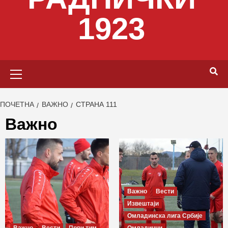
1923
Primary
Menu
ПОЧЕТНА
ВАЖНО
СТРАНА 111
Важно
Важно
Вести
Извештаји
Омладинска лига Србије