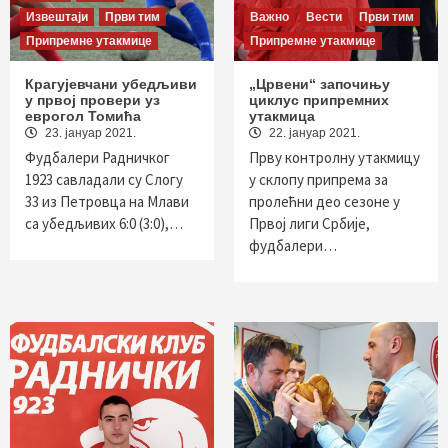
Извештаји
Први тим
Важно
Вести
Први тим
Припремне утакмице
Припремне утакмице
Крагујевчани убедљиви
„Црвени“ започињу
у првој провери уз
циклус припремних
еврогол Томића
утакмица
23. јануар 2021.
22. јануар 2021.
Фудбалери Радничког
Прву контролну утакмицу
1923 савладали су Слогу
у склопу припрема за
33 из Петровца на Млави
пролећни део сезоне у
са убедљивих 6:0 (3:0),…
Првој лиги Србије,
фудбалери…