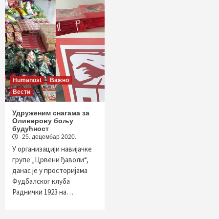
Humanost
Важно
Вести
Удруженим снагама за
Оливерову бољу
будућност
25. децембар 2020.
У организацији навијачке
групе „Црвени ђаволи“,
данас је у просторијама
Фудбалског клуба
Раднички 1923 на…