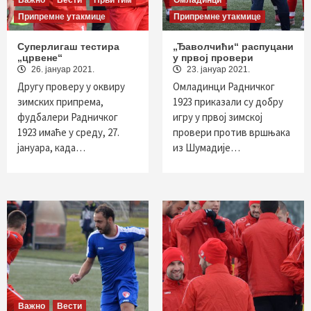
Важно
Вести
Први тим
Омладинци
Припремне утакмице
Припремне утакмице
Суперлигаш тестира
„Ђаволчићи“ распуцани
„црвене“
у првој провери
26. јануар 2021.
23. јануар 2021.
Другу проверу у оквиру
Омладинци Радничког
зимских припрема,
1923 приказали су добру
фудбалери Радничког
игру у првој зимској
1923 имаће у среду, 27.
провери против вршњака
јануара, када…
из Шумадије…
Важно
Вести