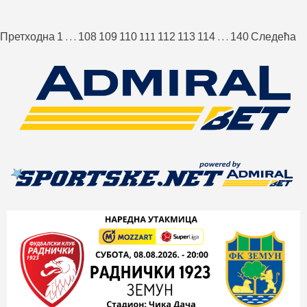
Пагинација
…
111
…
Претходна
1
108
109
110
112
113
114
140
Следећа
чланака