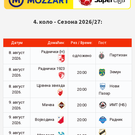
4. коло - Сезона 2026/27:
Датум
Домаћин:
Рез / Време:
Гост:
Раднички (Н)
8. август
Партизан
oдложено
2026.
Раднички 1923
8. август
Земун
20:00
2026.
Црвена звезда
Нови
8. август
20:00
2026.
Пазар
9. август
Мачва
ИМТ (НБ)
20:00
2026.
9. август
Војводина
Радник
20:00
2026.
9. август