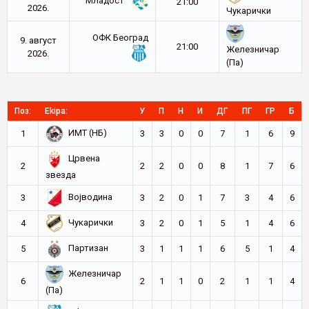
Младост
21:00
2026.
Чукарички
ОФК Београд
9. август
21:00
Железничар
2026.
(Па)
Поз:
Ekipa:
У
П
Н
И
ДГ
ПГ
ГР
Б
ИМТ (НБ)
1
3
3
0
0
7
1
6
9
Црвена
2
2
2
0
0
8
1
7
6
звезда
Војводина
3
3
2
0
1
7
3
4
6
Чукарички
4
3
2
0
1
5
1
4
6
Партизан
5
3
1
1
1
6
5
1
4
Железничар
6
2
1
1
0
2
1
1
4
(Па)