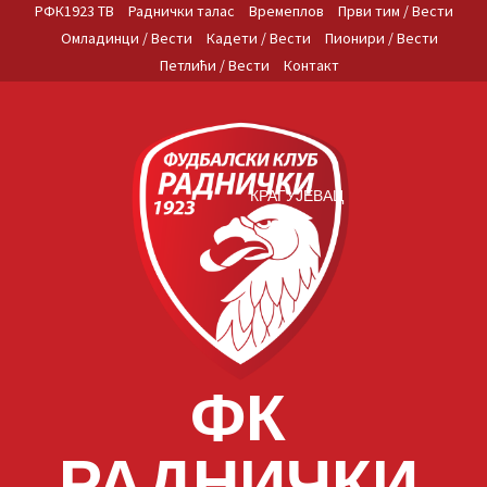
Skip
РФК1923 ТВ
Раднички талас
Времеплов
Први тим / Вести
to
Омладинци / Вести
Кадети / Вести
Пионири / Вести
content
Петлићи / Вести
Контакт
КРАГУЈЕВАЦ
ФК
РАДНИЧКИ