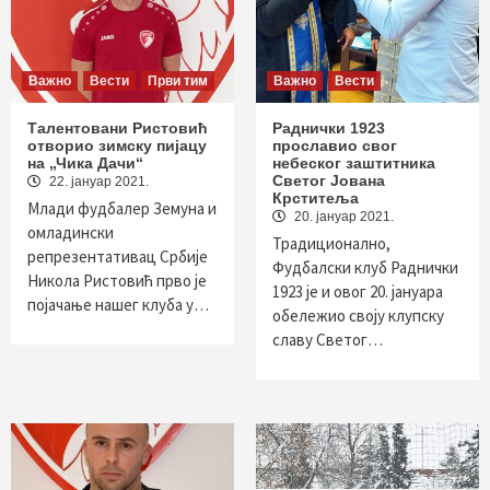
Важно
Вести
Први тим
Важно
Вести
Талентовани Ристовић
Раднички 1923
отворио зимску пијацу
прославио свог
на „Чика Дачи“
небеског заштитника
Светог Јована
22. јануар 2021.
Крститеља
Млади фудбалер Земуна и
20. јануар 2021.
омладински
Традиционално,
репрезентативац Србије
Фудбалски клуб Раднички
Никола Ристовић прво је
1923 је и овог 20. јануара
појачање нашег клуба у…
обележио своју клупску
славу Светог…