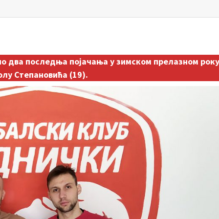
ио два последња појачања у зимском прелазном року
лу Степановића (19).