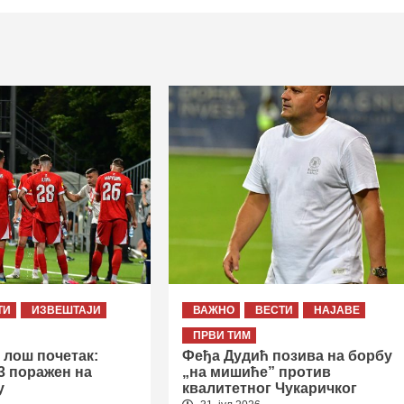
ТИ
ИЗВЕШТАЈИ
ВАЖНО
ВЕСТИ
НАЈАВЕ
ПРВИ ТИМ
 лош почетак:
Феђа Дудић позива на борбу
3 поражен на
„на мишиће” против
у
квалитетног Чукаричког