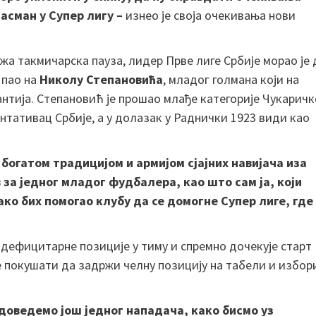
ласман у Супер лигу –
изнео је своја очекивања нови
жа такмичарска пауза, лидер Прве лиге Србије морао је 
 пао на
Николу Степановића
, младог голмана који на
антија. Степановић је прошао млађе категорије Чукаричк
нтативац Србије, а у долазак у Раднички 1923 види као
 богатом традицијом и армијом сјајних навијача иза
 за једног младог фудбалера, као што сам ја, који
ко бих помогао клубу да се домогне Супер лиге, где
 дефицитарне позиције у тиму и спремно дочекује старт
ће покушати да задржи челну позицију на табели и избор
доведемо још једног нападача, како бисмо уз