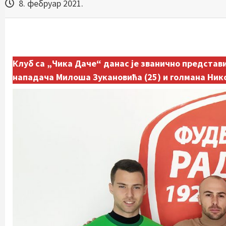
8. фебруар 2021.
Клуб са „Чика Даче“ данас је званично представ
нападача Милоша Зукановића (25) и голмана Нико