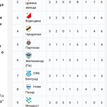
2
2
2
0
0
8
1
7
6
Црвена
да
звезда
и
3
3
2
0
1
7
3
4
6
Војводина
и
4
3
2
0
1
5
1
4
6
Чукарички
5
3
1
1
1
6
5
1
4
у
Партизан
 о
6
2
1
1
0
2
1
1
4
Железничар
(Па)
ОФК
7
3
1
1
1
4
5
-1
4
Београд
Нови
8
3
1
1
1
2
4
-2
4
Пазар
ћа
а“
9
3
0
3
0
1
1
0
3
Младост