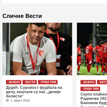
Сличне Вести
ВАЖНО
ВЕСТИ
ПРВИ ТИМ
ВАЖНО
ВЕС
Дудић: Суровост фудбала на
ПРВИ ТИМ
делу, коштале су нас „дечије
Скупо плаћен
болести“
Раднички 192
1. август 2026.
Бановом брд