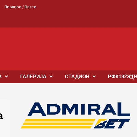
Пионири / Вести
А
ГАЛЕРИЈА
СТАДИОН
РФК1923 Т
а