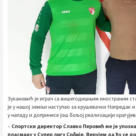
Зукановић је играч са вишегодишњим иностраним ста
је у нашој земљи наступао за крушевачки Напредак и 
у нападу и допринесе још бољој реализацији крагује
–
Спортски директор Славко Перовић ме је упозна
пласману у Супер лигу Србије. Верујем да ћу се 