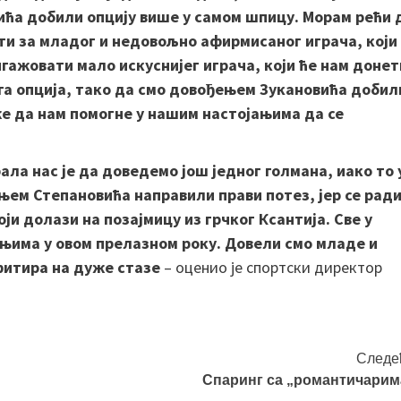
ћа добили опцију више у самом шпицу. Морам рећи 
ти за младог и недовољно афирмисаног играча, који
гажовати мало искуснијег играча, који ће нам донет
уга опција, тако да смо довођењем Зукановића добил
же да нам помогне у нашим настојањима да се
ла нас је да доведемо још једног голмана, иако то 
ем Степановића направили прави потез, јер се ради
и долази на позајмицу из грчког Ксантија. Све у
њима у овом прелазном року. Довели смо младе и
фитира на дуже стазе
– оценио је спортски директор
Следе
Спаринг са „романтичарим