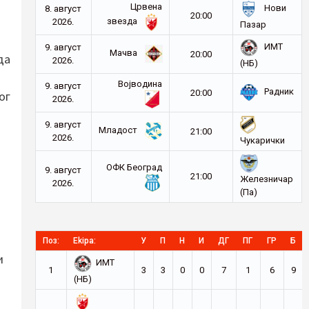
Црвена
Нови
8. август
20:00
звезда
2026.
Пазар
ИМТ
9. август
Мачва
20:00
да
2026.
(НБ)
Војводина
9. август
Радник
20:00
ог
2026.
9. август
Младост
21:00
2026.
Чукарички
ОФК Београд
9. август
21:00
Железничар
2026.
(Па)
Поз:
Ekipa:
У
П
Н
И
ДГ
ПГ
ГР
Б
и
ИМТ
1
3
3
0
0
7
1
6
9
(НБ)