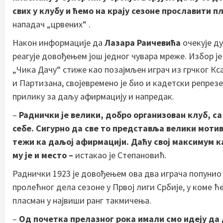
свих у клубу и ћемо на крају сезоне прославити п
нападач „црвених“ .
Након информације да
Лазара Раичевића
очекује ду
реагује довођењем још једног чувара мреже. Избор је
„Чика Дачу“ стиже као позајмљен играч из грчког Кс
и Партизана, својевремено је био и кадетски репрезе
прилику за даљу афирмацију и напредак.
–
Раднички је велики, добро организован клуб, са
себе. Сигурно да све то представља велики мотив
тежи ка даљој афирмацији. Даћу свој максимум ка
му је и место –
истакао је Степановић.
Раднички 1923 је довођењем ова два играча попунио
пролећног дела сезоне у Првој лиги Србије, у коме 
пласман у највиши ранг такмичења.
–
Од почетка прелазног рока имали смо идеју да 