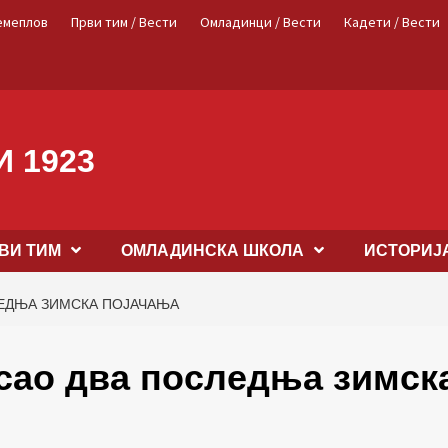
емеплов
Први тим / Вести
Омладинци / Вести
Кадети / Вести
 1923
ВИ ТИМ
OМЛАДИНСКА ШКОЛА
ИСТОРИЈ
ЛЕДЊА ЗИМСКА ПОЈАЧАЊА
сао два последња зимск