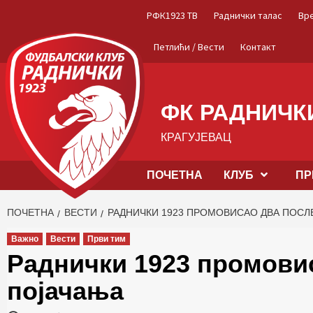
Skip
РФК1923 ТВ
Раднички талас
Вр
to
content
Петлићи / Вести
Контакт
ФК РАДНИЧКИ
КРАГУЈЕВАЦ
ПОЧЕТНА
КЛУБ
ПР
ПОЧЕТНА
ВЕСТИ
РАДНИЧКИ 1923 ПРОМОВИСАО ДВА ПОС
Важно
Вести
Први тим
Раднички 1923 промови
појачања