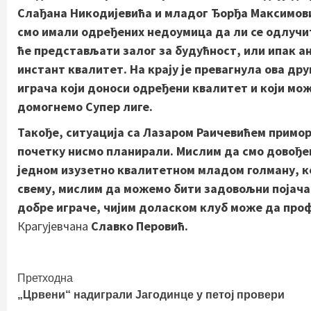
Слађана Никодијевића и младог Ђорђа Максимови
смо имали одређених недоумица да ли се одлучи
ће представљати залог за будућност, или ипак ан
инстант квалитет. На крају је превагнула ова др
играча који доноси одређени квалитет и који мо
домогнемо Супер лиге.
Такође, ситуација са Лазаром Раичевићем примора
почетку нисмо планирали. Мислим да смо довођењ
једном изузетно квалитетном младом голману, кој
свему, мислим да можемо бити задовољни појача
добре играче, чијим доласком клуб може да про
Крагујевчана
Славко Перовић.
Continue
Претходна
„Црвени“ надиграли Јагодинце у петој провери
Reading