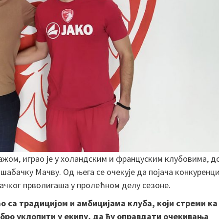
жом, играо је у холандским и француским клубовима, д
шабачку Мачву. Од њега се очекује да појача конкуренци
вачког прволигаша у пролећном делу сезоне.
о са традицијом и амбицијама клуба, који стреми ка
добро уклопити у екипу, да ћу оправдати очекивања