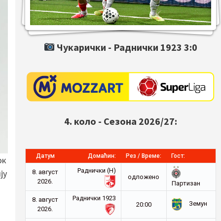
Чукарички -
Раднички 1923
3:0
4. коло - Сезона 2026/27:
Датум
Домаћин:
Рез / Време:
Гост:
ок
Раднички (Н)
ју
8. август
oдложено
2026.
Партизан
Раднички 1923
8. август
Земун
20:00
2026.