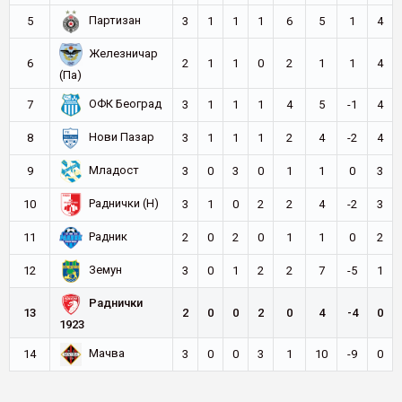
Партизан
5
3
1
1
1
6
5
1
4
Железничар
6
2
1
1
0
2
1
1
4
(Па)
ОФК Београд
7
3
1
1
1
4
5
-1
4
Нови Пазар
8
3
1
1
1
2
4
-2
4
Младост
9
3
0
3
0
1
1
0
3
Раднички (Н)
10
3
1
0
2
2
4
-2
3
Радник
11
2
0
2
0
1
1
0
2
Земун
12
3
0
1
2
2
7
-5
1
Раднички
13
2
0
0
2
0
4
-4
0
1923
Мачва
14
3
0
0
3
1
10
-9
0