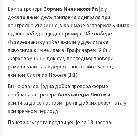
Екипа тренера
Зорана Милинковића
је у
досадашњем делу припрема одиграла три
контролне утакмице, у којима је остварила учинак
од две победе и једног ремија. Обе победе
Лазаревчани су забележили у дуелима са
прволигашким екипама, Графичарем (2:0) и
Жарковом (5:1), док су у последњој провери
ремизирали са лидером Српске лиге Запад,
екипом Слоге из Пожеге (1:1)
Биће ово још једна добра провера форме
изабраника тренера
Александра Линте
и
прилика да се настави тренд добрих резултата у
припремном периоду.
Почетак сусрета предвиђен је за 13 часова.