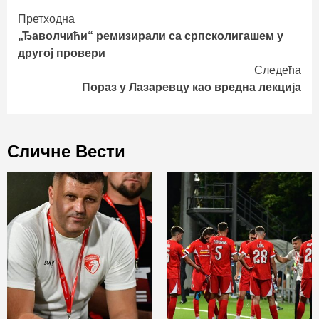
Continue
Претходна
„Ђаволчићи“ ремизирали са српсколигашем у
Reading
другој провери
Следећа
Пораз у Лазаревцу као вредна лекција
Сличне Вести