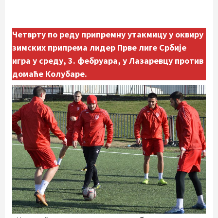
Четврту по реду припремну утакмицу у оквиру
зимских припрема лидер Прве лиге Србије
игра у среду, 3. фебруара, у Лазаревцу против
домаће Колубаре.