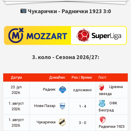
Чукарички -
Раднички 1923
3:0
3. коло - Сезона 2026/27:
Датум
Домаћин:
Рез / Време:
Гост:
Црвена
23. јул
Радник
oдложено
2026.
звезда
ОФК
1. август
Нови Пазар
1 - 4
2026.
Београд
1. август
Чукарички
3 - 0
2026.
Раднички 1923