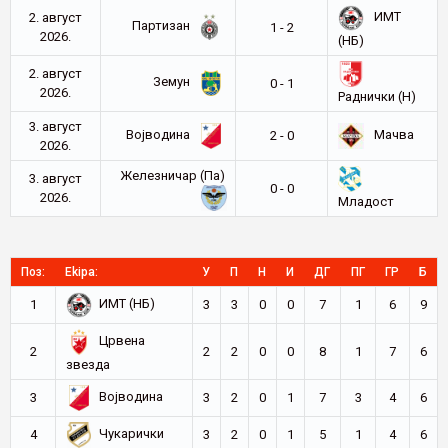
ИМТ
2. август
Партизан
1 - 2
2026.
(НБ)
2. август
Земун
0 - 1
2026.
Раднички (Н)
3. август
Војводина
Мачва
2 - 0
2026.
Железничар (Па)
3. август
0 - 0
2026.
Младост
Поз:
Ekipa:
У
П
Н
И
ДГ
ПГ
ГР
Б
ИМТ (НБ)
1
3
3
0
0
7
1
6
9
Црвена
2
2
2
0
0
8
1
7
6
звезда
Војводина
3
3
2
0
1
7
3
4
6
Чукарички
4
3
2
0
1
5
1
4
6