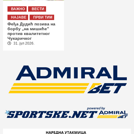
ВАЖНО
ВЕСТИ
НАЈАВЕ
ПРВИ ТИМ
Феђа Дудић позива на
борбу „на мишиће”
против квалитетног
Чукаричког
31. јул 2026.