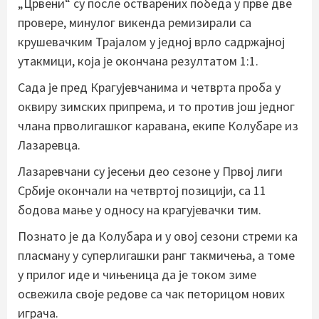
„Црвени“ су после остварених победа у прве две
провере, минулог викенда ремизирали са
крушевачким Трајалом у једној врло садржајној
утакмици, која је окончана резултатом 1:1.
Сада је пред Крагујевчанима и четврта проба у
оквиру зимских припрема, и то против још једног
члана прволигашког каравана, екипе Колубаре из
Лазаревца.
Лазаревчани су јесењи део сезоне у Првој лиги
Србије окончали на четвртој позицији, са 11
бодова мање у односу на крагујевачки тим.
Познато је да Колубара и у овој сезони стреми ка
пласману у суперлигашки ранг такмичења, а томе
у прилог иде и чињеница да је током зиме
освежила своје редове са чак петорицом нових
играча.