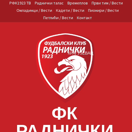
Skip
РФК1923 ТВ
Раднички талас
Времеплов
Први тим / Вести
to
Омладинци / Вести
Кадети / Вести
Пионири / Вести
content
Петлићи / Вести
Контакт
КРАГУЈЕВАЦ
ФК
РАДНИЧКИ