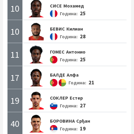
10
СИСЕ
Мохамед
25
Година:
10
БЕВИС
Килиан
28
Година:
11
ГОМЕС
Антонио
25
Година:
17
БАЛДЕ
Алфа
21
Година:
19
СОКЛЕР
Естер
27
Година:
40
БОРОВИНА
Срђан
19
Година: