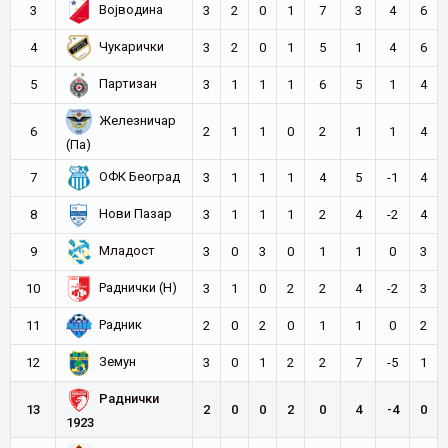
Војводина
3
3
2
0
1
7
3
4
6
Чукарички
4
3
2
0
1
5
1
4
6
Партизан
5
3
1
1
1
6
5
1
4
Железничар
6
2
1
1
0
2
1
1
4
(Па)
ОФК Београд
7
3
1
1
1
4
5
-1
4
Нови Пазар
8
3
1
1
1
2
4
-2
4
Младост
9
3
0
3
0
1
1
0
3
Раднички (Н)
10
3
1
0
2
2
4
-2
3
Радник
11
2
0
2
0
1
1
0
2
Земун
12
3
0
1
2
2
7
-5
1
Раднички
13
2
0
0
2
0
4
-4
0
1923