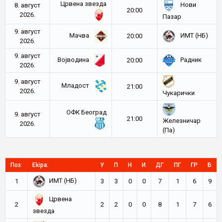
Црвена звезда
Нови
8. август
20:00
2026.
Пазар
9. август
Мачва
ИМТ (НБ)
20:00
2026.
9. август
Војводина
Радник
20:00
2026.
9. август
Младост
21:00
2026.
Чукарички
ОФК Београд
9. август
21:00
Железничар
2026.
(Па)
Поз:
Ekipa:
У
П
Н
И
ДГ
ПГ
ГР
Б
ИМТ (НБ)
1
3
3
0
0
7
1
6
9
Црвена
2
2
2
0
0
8
1
7
6
звезда