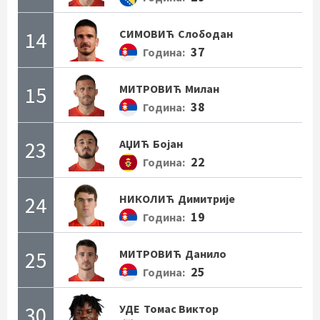
14
СИМОВИЋ
Слободан
37
Година:
15
МИТРОВИЋ
Милан
38
Година:
23
АЏИЋ
Бојан
22
Година:
24
НИКОЛИЋ
Димитрије
19
Година:
25
МИТРОВИЋ
Данило
25
Година:
30
УДЕ
Томас Виктор