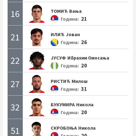
16
ТОМИЋ
Вања
21
Година:
21
ИЛИЋ
Јован
26
Година:
22
ЈУСУФ
Ибрахим Омосања
20
Година:
27
РИСТИЋ
Милош
31
Година:
32
БУКУМИРА
Никола
20
Година:
51
СКРОБОЊА
Никола
20
Година: