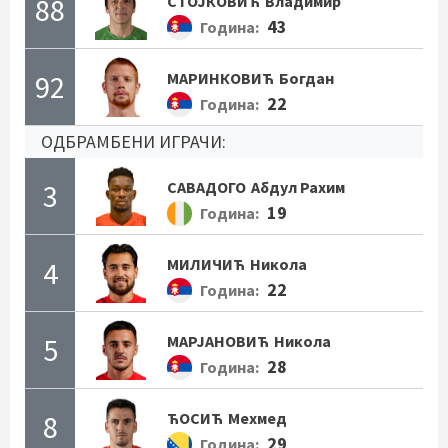
88
СТОЈКОВИЋ
Владимир
43
Година:
92
МАРИНКОВИЋ
Богдан
22
Година:
ОДБРАМБЕНИ ИГРАЧИ:
3
САВАДОГО
Абдул Рахим
19
Година:
4
МИЛИЧИЋ
Никола
22
Година:
5
МАРЈАНОВИЋ
Никола
28
Година:
8
ЋОСИЋ
Мехмед
29
Година: