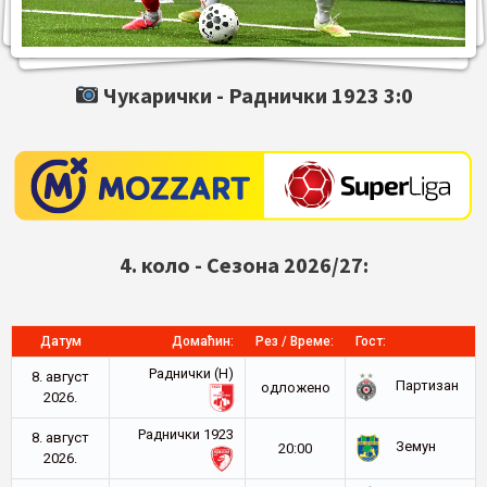
Чукарички -
Раднички 1923
3:0
4. коло - Сезона 2026/27:
Датум
Домаћин:
Рез / Време:
Гост:
Раднички (Н)
8. август
Партизан
oдложено
2026.
Раднички 1923
8. август
Земун
20:00
2026.