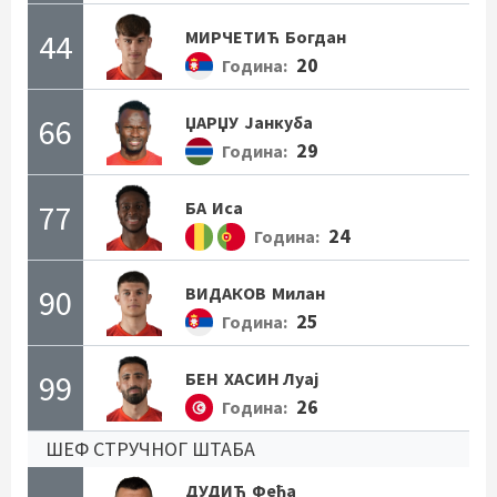
44
МИРЧЕТИЋ
Богдан
20
Година:
66
ЏАРЏУ
Јанкуба
29
Година:
77
БА
Иса
24
Година:
90
ВИДАКОВ
Милан
25
Година:
99
БЕН
ХАСИН Луај
26
Година:
ШЕФ СТРУЧНОГ ШТАБА
ДУДИЋ
Феђа