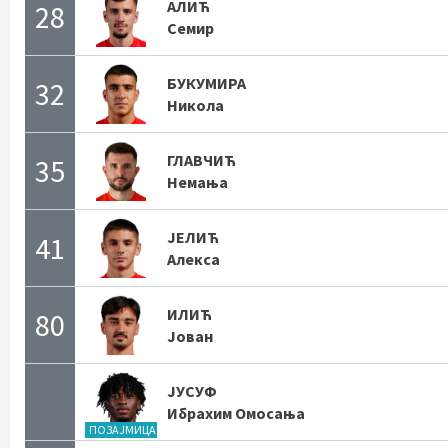
АЛИЋ
28
Семир
БУКУМИРА
32
Никола
ГЛАВЧИЋ
35
Немања
ЈЕЛИЋ
41
Алекса
ИЛИЋ
80
Јован
ЈУСУФ
Ибрахим Омосања
ПОЗАЈМИЦА