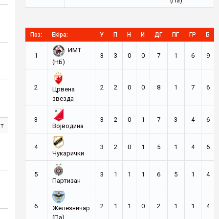
(Па)
Поз:
Ekipa:
У
П
Н
И
ДГ
ПГ
ГР
Б
ИМТ
1
3
3
0
0
7
1
6
9
(НБ)
2
2
2
0
0
8
1
7
6
Црвена
звезда
3
3
2
0
1
7
3
4
6
ст
Војводина
4
3
2
0
1
5
1
4
6
Чукарички
5
3
1
1
1
6
5
1
4
Партизан
6
2
1
1
0
2
1
1
4
Железничар
(Па)