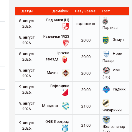
Датум
Домаћин:
Рез / Време:
Гост:
Раднички (Н)
8. август
oдложено
2026.
Партизан
Раднички 1923
8. август
Земун
20:00
2026.
Црвена
Нови
8. август
20:00
звезда
2026.
Пазар
ИМТ
9. август
Мачва
20:00
2026.
(НБ)
Војводина
9. август
Радник
20:00
2026.
9. август
Младост
21:00
2026.
Чукарички
ОФК Београд
9. август
21:00
Железничар
2026.