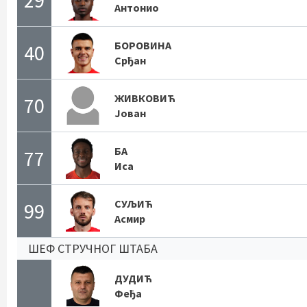
Антонио
БОРОВИНА
40
Срђан
ЖИВКОВИЋ
70
Јован
БА
77
Иса
СУЉИЋ
99
Асмир
ШЕФ СТРУЧНОГ ШТАБА
ДУДИЋ
Феђа