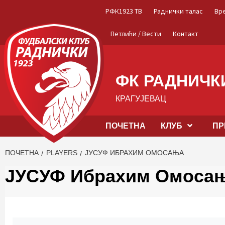
Skip
РФК1923 ТВ
Раднички талас
Вр
to
content
Петлићи / Вести
Контакт
ФК РАДНИЧКИ
КРАГУЈЕВАЦ
ПОЧЕТНА
КЛУБ
ПР
ПОЧЕТНА
PLAYERS
ЈУСУФ ИБРАХИМ ОМОСАЊА
ЈУСУФ Ибрахим Омоса