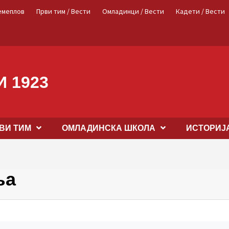
емеплов
Први тим / Вести
Омладинци / Вести
Кадети / Вести
 1923
ВИ ТИМ
OМЛАДИНСКА ШКОЛА
ИСТОРИЈ
ња