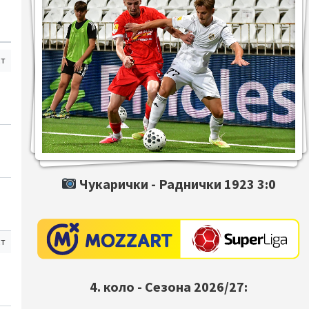
ст
Чукарички -
Раднички 1923
3:0
ст
4. коло - Сезона 2026/27: