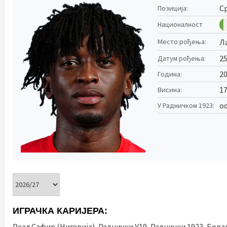
С
Позиција:
Националност
Л
Место рођења:
25
Датум рођења:
2
Година:
1
Висина:
od
У Радничком 1923:
ИГРАЧКА КАРИЈЕРА:
Реал Сафир (Нигерија), Раднички У19, Раднички 1923, Борац