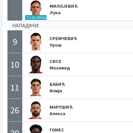
МИЛОЈЕВИЋ
Лука
ПОЗАЈМИЦА
НАПАДАЧИ:
СРЕМЧЕВИЋ
9
Урош
СИСЕ
10
Мохамед
БАБИЋ
11
Илија
МАРУШИЋ
26
Алекса
ГОМЕС
29