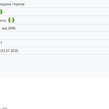
редина терена
агос
. мај 2006.
0
77
 01.07.2025.
 (Ч).