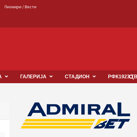
Пионири / Вести
А
ГАЛЕРИЈА
СТАДИОН
РФК1923 Т