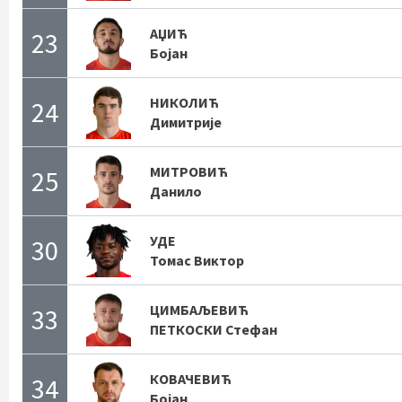
АЏИЋ
23
Бојан
НИКОЛИЋ
24
Димитрије
МИТРОВИЋ
25
Данило
УДЕ
30
Томас Виктор
ЦИМБАЉЕВИЋ
33
ПЕТКОСКИ Стефан
КОВАЧЕВИЋ
34
Бојан