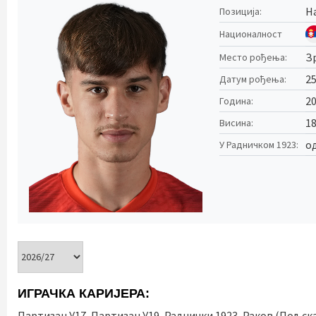
Н
Позиција:
Националност
З
Место рођења:
25
Датум рођења:
2
Година:
1
Висина:
од
У Радничком 1923:
ИГРАЧКА КАРИЈЕРА:
Партизан У17, Партизан У19, Раднички 1923, Раков (Пољска