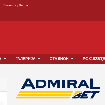
Пионири / Вести
А
ГАЛЕРИЈА
СТАДИОН
РФК1923 Т