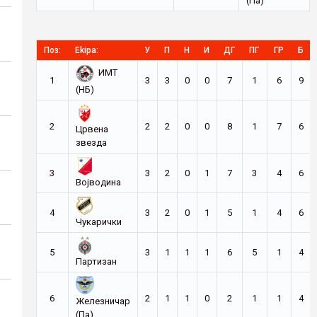
(Па)
Поз:
Ekipa:
У
П
Н
И
ДГ
ПГ
ГР
Б
ИМТ
1
3
3
0
0
7
1
6
9
(НБ)
2
2
2
0
0
8
1
7
6
Црвена
звезда
3
3
2
0
1
7
3
4
6
Војводина
4
3
2
0
1
5
1
4
6
Чукарички
5
3
1
1
1
6
5
1
4
Партизан
6
2
1
1
0
2
1
1
4
Железничар
(Па)