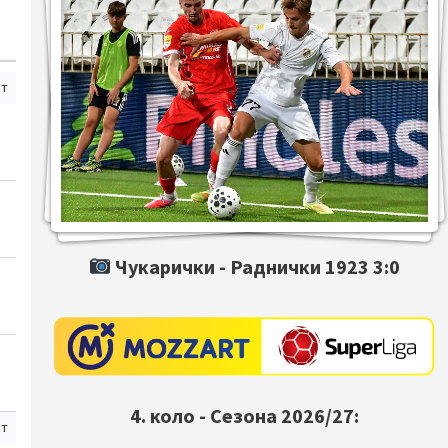
ст
Чукарички -
Раднички 1923
3:0
4. коло - Сезона 2026/27:
ст