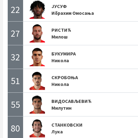
ЈУСУФ
22
Ибрахим Омосања
РИСТИЋ
27
Милош
БУКУМИРА
32
Никола
СКРОБОЊА
51
Никола
ВИДОСАВЉЕВИЋ
55
Милутин
СТАНКОВСКИ
80
Лука