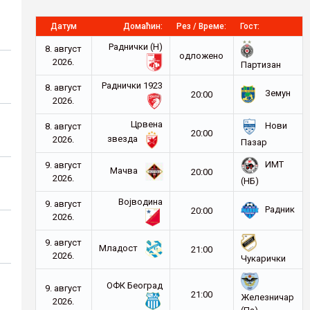
Датум
Домаћин:
Рез / Време:
Гост:
Раднички (Н)
8. август
oдложено
2026.
Партизан
Раднички 1923
8. август
Земун
20:00
2026.
Црвена
Нови
8. август
20:00
звезда
2026.
Пазар
ИМТ
9. август
Мачва
20:00
2026.
(НБ)
Војводина
9. август
Радник
20:00
2026.
9. август
Младост
21:00
2026.
Чукарички
ОФК Београд
9. август
21:00
Железничар
2026.