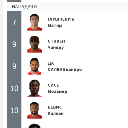
НАПАДАЧИ:
ГЛУШЧЕВИЋ
7
Матија
СТИВЕН
9
Чинеду
ДА
9
СИЛВА Евандро
СИСЕ
10
Мохамед
БЕВИС
10
Килиан