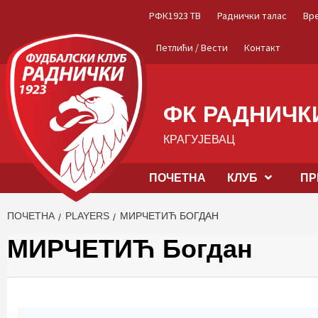
Skip
РФК1923 ТВ
Раднички талас
Вр
to
content
Петлићи / Вести
Контакт
ФК РАДНИЧКИ
КРАГУЈЕВАЦ
ПОЧЕТНА
КЛУБ
ПР
ПОЧЕТНА
PLAYERS
МИРЧЕТИЋ БОГДАН
МИРЧЕТИЋ Богдан