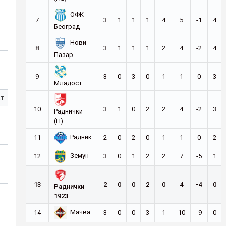
ОФК
7
3
1
1
1
4
5
-1
4
Београд
Нови
8
3
1
1
1
2
4
-2
4
Пазар
9
3
0
3
0
1
1
0
3
Младост
ст
10
3
1
0
2
2
4
-2
3
Раднички
(Н)
Радник
11
2
0
2
0
1
1
0
2
Земун
12
3
0
1
2
2
7
-5
1
13
2
0
0
2
0
4
-4
0
Раднички
1923
Мачва
14
3
0
0
3
1
10
-9
0