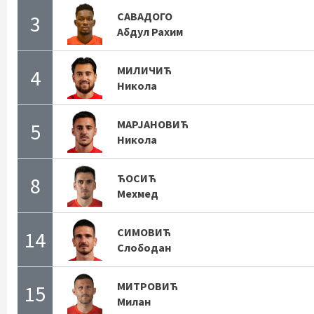
САВАДОГО
3
Абдул Рахим
МИЛИЧИЋ
4
Никола
МАРЈАНОВИЋ
5
Никола
ЋОСИЋ
8
Мехмед
СИМОВИЋ
14
Слободан
МИТРОВИЋ
15
Милан