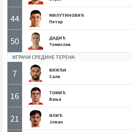
МИЛУТИНОВИЋ
44
Петар
ДАДИЋ
50
Томислав
ИГРАЧИ СРЕДИНЕ ТЕРЕНА:
ВИЖЂИ
7
Сали
ТОМИЋ
16
Вања
ИЛИЋ
21
Јован