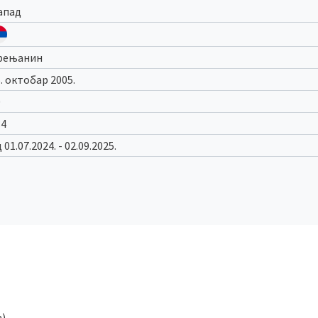
апад
рењанин
. октобар 2005.
0
84
 01.07.2024. - 02.09.2025.
).