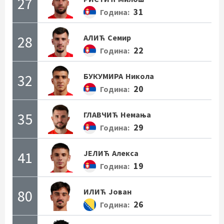
27
31
Година:
28
АЛИЋ
Семир
22
Година:
32
БУКУМИРА
Никола
20
Година:
35
ГЛАВЧИЋ
Немања
29
Година:
41
ЈЕЛИЋ
Алекса
19
Година:
80
ИЛИЋ
Јован
26
Година: