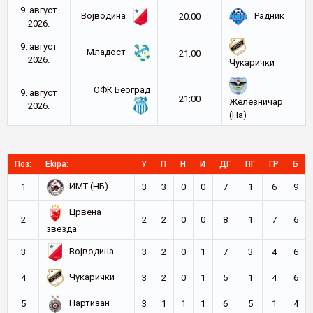
9. август
Војводина
Радник
20:00
2026.
9. август
Младост
21:00
2026.
Чукарички
ОФК Београд
9. август
21:00
Железничар
2026.
(Па)
Поз:
Ekipa:
У
П
Н
И
ДГ
ПГ
ГР
Б
ИМТ (НБ)
1
3
3
0
0
7
1
6
9
Црвена
2
2
2
0
0
8
1
7
6
звезда
Војводина
3
3
2
0
1
7
3
4
6
Чукарички
4
3
2
0
1
5
1
4
6
Партизан
5
3
1
1
1
6
5
1
4