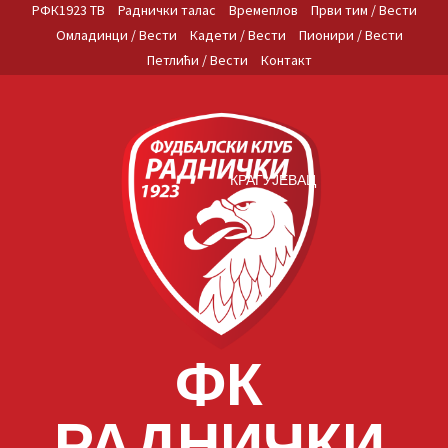
Skip
РФК1923 ТВ
Раднички талас
Времеплов
Први тим / Вести
to
Омладинци / Вести
Кадети / Вести
Пионири / Вести
content
Петлићи / Вести
Контакт
КРАГУЈЕВАЦ
ФК
РАДНИЧКИ