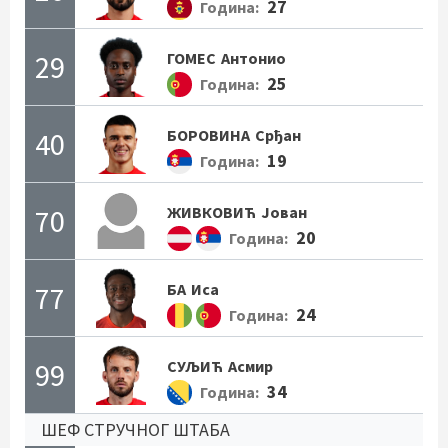
27
Година:
29
ГОМЕС
Антонио
25
Година:
40
БОРОВИНА
Срђан
19
Година:
70
ЖИВКОВИЋ
Јован
20
Година:
77
БА
Иса
24
Година:
99
СУЉИЋ
Асмир
34
Година:
ШЕФ СТРУЧНОГ ШТАБА