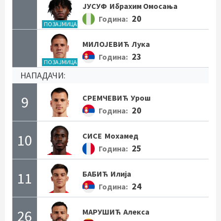
ЈУСУФ
Ибрахим Омосања
20
Година:
ПОЗАЈМИЦА
МИЛОЈЕВИЋ
Лука
23
Година:
ПОЗАЈМИЦА
НАПАДАЧИ:
9
СРЕМЧЕВИЋ
Урош
20
Година:
10
СИСЕ
Мохамед
25
Година:
11
БАБИЋ
Илија
24
Година:
26
МАРУШИЋ
Алекса