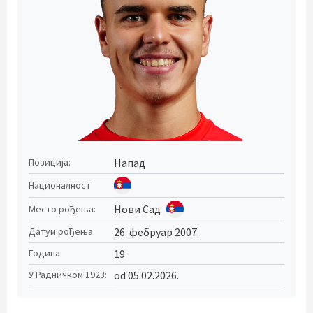
Напад
Позиција:
Националност
Нови Сад
Место рођења:
26. фебруар 2007.
Датум рођења:
19
Година:
od 05.02.2026.
У Радничком 1923: