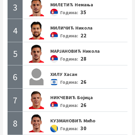
3
МИЛЕТИЋ
Немања
35
Година:
4
МИЛИЧИЋ
Никола
22
Година:
5
МАРЈАНОВИЋ
Никола
28
Година:
6
ХИЛУ
Хасан
26
Година:
7
НИКЧЕВИЋ
Бојица
26
Година:
8
КУЗМАНОВИЋ
Мићо
30
Година: