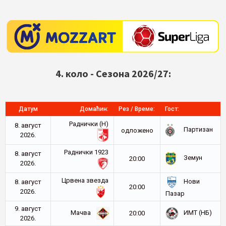
4. коло - Сезона 2026/27:
Датум
Домаћин:
Рез / Време:
Гост:
Раднички (Н)
8. август
Партизан
oдложено
2026.
Раднички 1923
8. август
Земун
20:00
2026.
Црвена звезда
Нови
8. август
20:00
2026.
Пазар
9. август
Мачва
ИМТ (НБ)
20:00
2026.