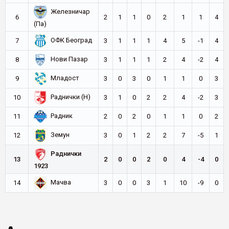
Железничар
6
2
1
1
0
2
1
1
4
(Па)
ОФК Београд
7
3
1
1
1
4
5
-1
4
Нови Пазар
8
3
1
1
1
2
4
-2
4
Младост
9
3
0
3
0
1
1
0
3
Раднички (Н)
10
3
1
0
2
2
4
-2
3
Радник
11
2
0
2
0
1
1
0
2
Земун
12
3
0
1
2
2
7
-5
1
Раднички
13
2
0
0
2
0
4
-4
0
1923
Мачва
14
3
0
0
3
1
10
-9
0