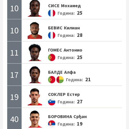
10
СИСЕ
Мохамед
25
Година:
10
БЕВИС
Килиан
28
Година:
11
ГОМЕС
Антонио
25
Година:
17
БАЛДЕ
Алфа
21
Година:
19
СОКЛЕР
Естер
27
Година:
40
БОРОВИНА
Срђан
19
Година: