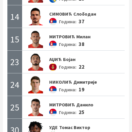
14
СИМОВИЋ
Слободан
37
Година:
15
МИТРОВИЋ
Милан
38
Година:
23
АЏИЋ
Бојан
22
Година:
24
НИКОЛИЋ
Димитрије
19
Година:
25
МИТРОВИЋ
Данило
25
Година:
30
УДЕ
Томас Виктор