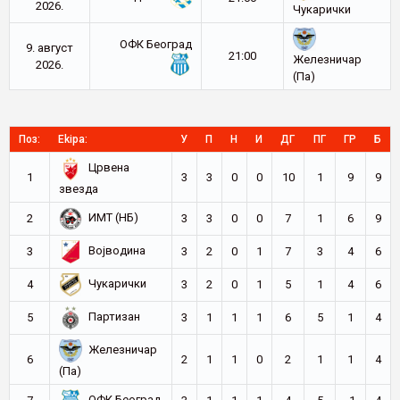
2026.
Чукарички
ОФК Београд
9. август
21:00
Железничар
2026.
(Па)
Поз:
Ekipa:
У
П
Н
И
ДГ
ПГ
ГР
Б
Црвена
1
3
3
0
0
10
1
9
9
звезда
ИМТ (НБ)
2
3
3
0
0
7
1
6
9
Војводина
3
3
2
0
1
7
3
4
6
Чукарички
4
3
2
0
1
5
1
4
6
Партизан
5
3
1
1
1
6
5
1
4
Железничар
6
2
1
1
0
2
1
1
4
(Па)