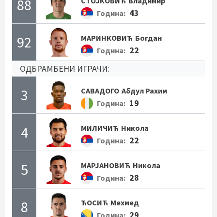
88
СТОЈКОВИЋ
Владимир
43
Година:
92
МАРИНКОВИЋ
Богдан
22
Година:
ОДБРАМБЕНИ ИГРАЧИ:
3
САВАДОГО
Абдул Рахим
19
Година:
4
МИЛИЧИЋ
Никола
22
Година:
5
МАРЈАНОВИЋ
Никола
28
Година:
8
ЋОСИЋ
Мехмед
29
Година: