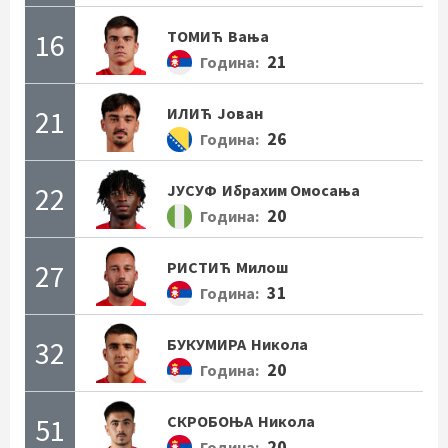
16
ТОМИЋ
Вања
21
Година:
21
ИЛИЋ
Јован
26
Година:
22
ЈУСУФ
Ибрахим Омосања
20
Година:
27
РИСТИЋ
Милош
31
Година:
32
БУКУМИРА
Никола
20
Година:
51
СКРОБОЊА
Никола
20
Година: