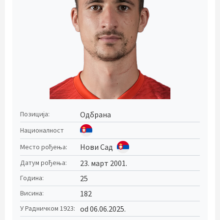
Одбрана
Позиција:
Националност
Нови Сад
Место рођења:
23. март 2001.
Датум рођења:
25
Година:
182
Висина:
od 06.06.2025.
У Радничком 1923: