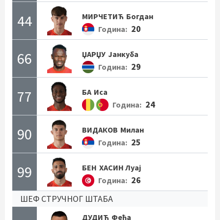
44
МИРЧЕТИЋ
Богдан
20
Година:
66
ЏАРЏУ
Јанкуба
29
Година:
77
БА
Иса
24
Година:
90
ВИДАКОВ
Милан
25
Година:
99
БЕН
ХАСИН Луај
26
Година:
ШЕФ СТРУЧНОГ ШТАБА
ДУДИЋ
Феђа