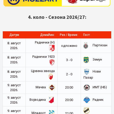
4. коло - Сезона 2026/27:
Датум
Домаћин:
Рез / Време:
Гост:
Раднички (Н)
8. август
Партизан
oдложено
2026.
Раднички 1923
8. август
Земун
3 - 0
2026.
Црвена звезда
Нови
8. август
2 - 0
2026.
Пазар
9. август
Мачва
ИМТ (НБ)
20:00
2026.
9. август
Војводина
Радник
20:00
2026.
9. август
Младост
21:00