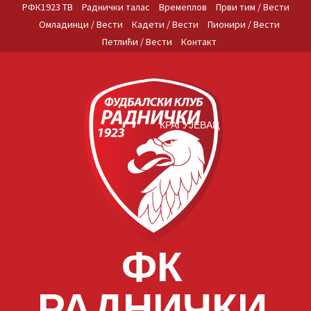
Skip
РФК1923 ТВ
Раднички талас
Времеплов
Први тим / Вести
to
Омладинци / Вести
Кадети / Вести
Пионири / Вести
content
Петлићи / Вести
Контакт
КРАГУЈЕВАЦ
ФК
РАДНИЧКИ