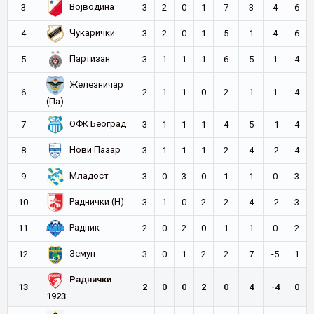
Војводина
3
3
2
0
1
7
3
4
6
Чукарички
4
3
2
0
1
5
1
4
6
Партизан
5
3
1
1
1
6
5
1
4
Железничар
6
2
1
1
0
2
1
1
4
(Па)
ОФК Београд
7
3
1
1
1
4
5
-1
4
Нови Пазар
8
3
1
1
1
2
4
-2
4
Младост
9
3
0
3
0
1
1
0
3
Раднички (Н)
10
3
1
0
2
2
4
-2
3
Радник
11
2
0
2
0
1
1
0
2
Земун
12
3
0
1
2
2
7
-5
1
Раднички
13
2
0
0
2
0
4
-4
0
1923