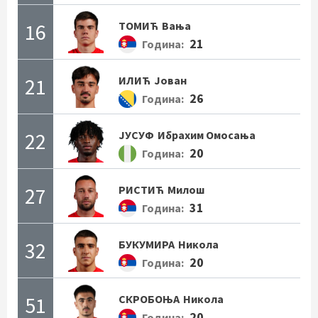
16
ТОМИЋ
Вања
21
Година:
21
ИЛИЋ
Јован
26
Година:
22
ЈУСУФ
Ибрахим Омосања
20
Година:
27
РИСТИЋ
Милош
31
Година:
32
БУКУМИРА
Никола
20
Година:
51
СКРОБОЊА
Никола
20
Година: