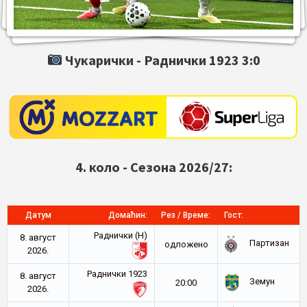
Чукарички -
Раднички 1923
3:0
4. коло - Сезона 2026/27:
Датум
Домаћин:
Рез / Време:
Гост:
Раднички (Н)
8. август
Партизан
oдложено
2026.
Раднички 1923
8. август
Земун
20:00
2026.