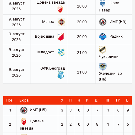
Црвена звезда
Нови
8. август
20:00
2026.
Пазар
9. август
Мачва
ИМТ (НБ)
20:00
2026.
9. август
Војводина
Радник
20:00
2026.
9. август
Младост
21:00
2026.
Чукарички
ОФК Београд
9. август
21:00
Железничар
2026.
(Па)
Поз:
Ekipa:
У
П
Н
И
ДГ
ПГ
ГР
Б
ИМТ (НБ)
1
3
3
0
0
7
1
6
9
Црвена
2
2
2
0
0
8
1
7
6
звезда