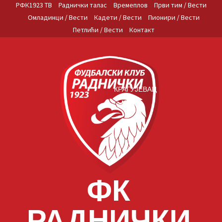
Skip
РФК1923 ТВ
Раднички талас
Времеплов
Први тим / Вести
to
Омладинци / Вести
Кадети / Вести
Пионири / Вести
content
Петлићи / Вести
Контакт
КРАГУЈЕВАЦ
ФК
РАДНИЧКИ