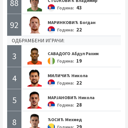
88
СТОЈКОВИЋ
Владимир
43
Година:
92
МАРИНКОВИЋ
Богдан
22
Година:
ОДБРАМБЕНИ ИГРАЧИ:
3
САВАДОГО
Абдул Рахим
19
Година:
4
МИЛИЧИЋ
Никола
22
Година:
5
МАРЈАНОВИЋ
Никола
28
Година:
8
ЋОСИЋ
Мехмед
29
Година: