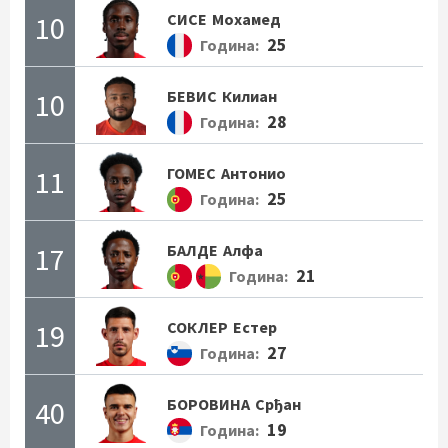
10
СИСЕ
Мохамед
25
Година:
10
БЕВИС
Килиан
28
Година:
11
ГОМЕС
Антонио
25
Година:
17
БАЛДЕ
Алфа
21
Година:
19
СОКЛЕР
Естер
27
Година:
40
БОРОВИНА
Срђан
19
Година: