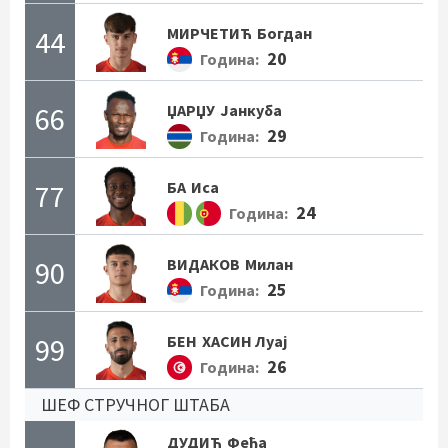
44
МИРЧЕТИЋ
Богдан
20
Година:
66
ЏАРЏУ
Јанкуба
29
Година:
77
БА
Иса
24
Година:
90
ВИДАКОВ
Милан
25
Година:
99
БЕН
ХАСИН Луај
26
Година:
ШЕФ СТРУЧНОГ ШТАБА
ДУДИЋ
Феђа