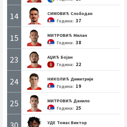
14
СИМОВИЋ
Слободан
37
Година:
15
МИТРОВИЋ
Милан
38
Година:
23
АЏИЋ
Бојан
22
Година:
24
НИКОЛИЋ
Димитрије
19
Година:
25
МИТРОВИЋ
Данило
25
Година:
30
УДЕ
Томас Виктор