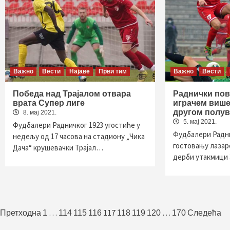
Важно
Вести
Најаве
Први тим
Важно
Вести
Победа над Трајалом отвара
Раднички пов
врата Супер лиге
играчем више
другом полу
8. мај 2021.
5. мај 2021.
Фудбалери Радничког 1923 угостиће у
Фудбалери Радни
недељу од 17 часова на стадиону „Чика
гостовању лазар
Дача“ крушевачки Трајал…
дерби утакмици 
Пагинација
…
117
…
Претходна
1
114
115
116
118
119
120
170
Следећа