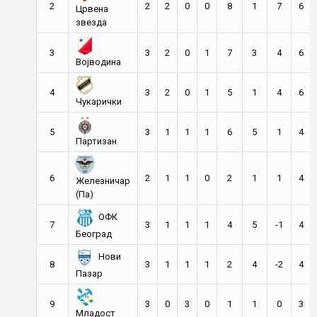
2
2
2
0
0
8
1
7
6
Црвена
звезда
3
3
2
0
1
7
3
4
6
Војводина
4
3
2
0
1
5
1
4
6
Чукарички
5
3
1
1
1
6
5
1
4
Партизан
6
2
1
1
0
2
1
1
4
Железничар
(Па)
ОФК
7
3
1
1
1
4
5
-1
4
Београд
Нови
8
3
1
1
1
2
4
-2
4
Пазар
9
3
0
3
0
1
1
0
3
Младост