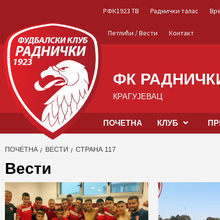
Skip
РФК1923 ТВ
Раднички талас
Вр
to
content
Петлићи / Вести
Контакт
ФК РАДНИЧКИ
КРАГУЈЕВАЦ
ПОЧЕТНА
КЛУБ
ПР
ПОЧЕТНА
ВЕСТИ
СТРАНА 117
Вести