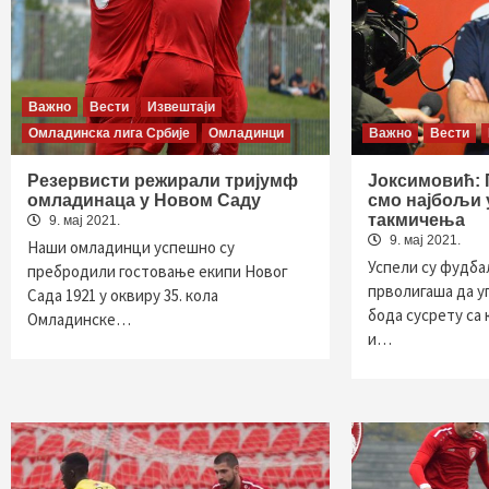
Важно
Вести
Извештаји
Омладинска лига Србије
Омладинци
Важно
Вести
Резервисти режирали тријумф
Joксимовић: 
омладинаца у Новом Саду
смо најбољи 
такмичења
9. мај 2021.
9. мај 2021.
Наши омладинци успешно су
Успели су фудба
пребродили гостовање екипи Новог
прволигаша да у
Сада 1921 у оквиру 35. кола
бода сусрету са
Омладинске…
и…