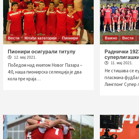
Вести
Млађе категорије
Пионири
Важно
Вести
Пионири осигурали титулу
Раднички 192
суперлигашки
12. мај 2021.
11. мај 2021.
Победом над екипом Новог Пазара –
Не стишава се е
4:0, наша пионирска селекција је два
пласмана фудбал
кола пре краја…
Линглонг Супер 