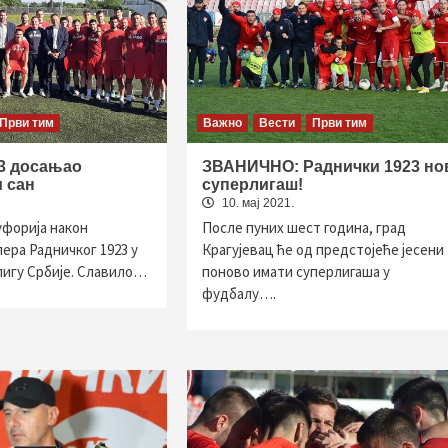
Први тим
Важно
Вести
Први тим
3 досањао
ЗВАНИЧНО: Раднички 1923 но
 сан
суперлигаш!
10. мај 2021.
уфорија након
После пуних шест година, град
ера Радничког 1923 у
Крагујевац ће од предстојеће јесени
лигу Србије. Славило…
поново имати суперлигаша у
фудбалу….