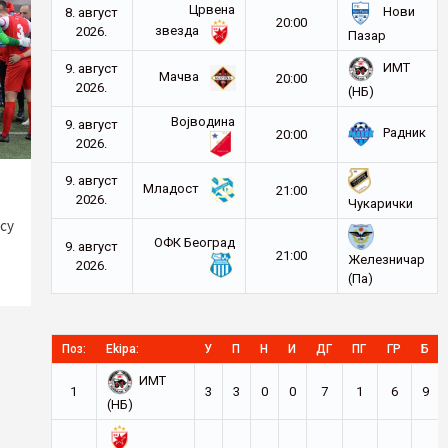
Црвена
Нови
8. август
20:00
звезда
2026.
Пазар
ИМТ
9. август
Мачва
20:00
2026.
(НБ)
Војводина
9. август
Радник
20:00
2026.
9. август
Младост
21:00
2026.
Чукарички
су
ОФК Београд
9. август
21:00
Железничар
2026.
(Па)
Поз:
Ekipa:
У
П
Н
И
ДГ
ПГ
ГР
Б
ИМТ
1
3
3
0
0
7
1
6
9
(НБ)