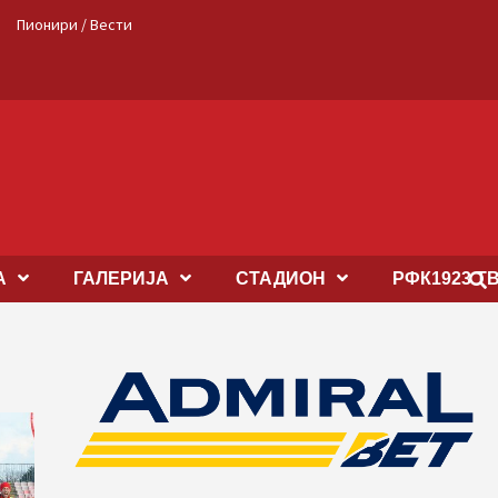
Пионири / Вести
А
ГАЛЕРИЈА
СТАДИОН
РФК1923 Т