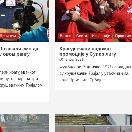
Први тим
Важно
Вести
Извештаји
Први тим
Показали смо да
Крагујевчани надомак
у овом рангу
промоције у Супер лигу
9. мај 2021.
Фудбалери Радничког 1923 савладал
лери крагујевачког
су крушевачки Трајал у утакмици 32.
пишу планирана три
кола Прве лиге Србије са…
 крушевачким Трајалом