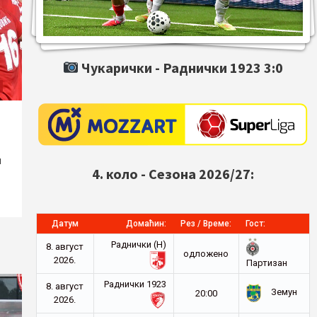
Чукарички -
Раднички 1923
3:0
и
4. коло - Сезона 2026/27:
Датум
Домаћин:
Рез / Време:
Гост:
Раднички (Н)
8. август
oдложено
2026.
Партизан
Раднички 1923
8. август
Земун
20:00
2026.