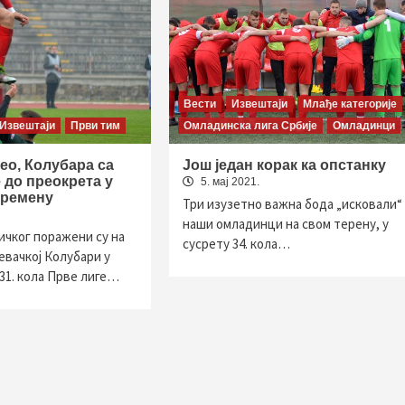
Вести
Извештаји
Млађе категорије
Извештаји
Први тим
Омладинска лига Србије
Омладинци
ео, Колубара са
Још један корак ка опстанку
 до преокрета у
5. мај 2021.
времену
Три изузетно важна бода „исковали“ 
наши омладинци на свом терену, у
чког поражени су на
сусрету 34. кола…
евачкој Колубари у
31. кола Прве лиге…