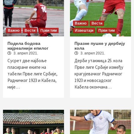
Важно
Вести
Важно
Вести
Први тим
Извештаји
Први тим
Подела бодова
Празне пушке у дербију
најреалнији епилог
кола
3. април 2021.
3. април 2021.
Сусрет две најбоље
Дерби утакмица 25. кола
пласиране екипе на
Прве лиге Србије између
табели Прве лиге Србије,
крагујевачког Радничког
Радничког 1923 и Кабела,
1923 и новосадског
није…
Кабела окончана…