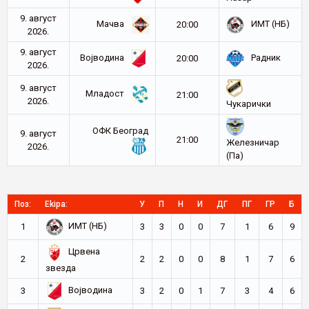
9. август
Мачва
ИМТ (НБ)
20:00
2026.
9. август
Војводина
Радник
20:00
2026.
9. август
Младост
21:00
2026.
Чукарички
ОФК Београд
9. август
21:00
Железничар
2026.
(Па)
Поз:
Ekipa:
У
П
Н
И
ДГ
ПГ
ГР
Б
ИМТ (НБ)
1
3
3
0
0
7
1
6
9
Црвена
2
2
2
0
0
8
1
7
6
звезда
Војводина
3
3
2
0
1
7
3
4
6