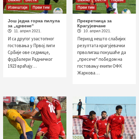
Важно
Вести
Важно
Вести
Најаве
Извештаји
Први тим
Први тим
Још једна горка пилула
Прекретница за
за „црвене“
Крагујевчане
11. април 2021.
10. април 2021.
И са другог узастопног
Период нешто слабијих
гостовања у Првој лиги
резултата крагујевачки
Србије ове седмице,
прволигаш покушаће да
фудбалери Радничког
„пресече“ победом на
1923 враћају…
гостовању екипи ОФК
Жаркова…