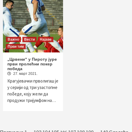
Важно
Вести
Најаве
Први тим
„Црвени“ у Пироту јуре
први пролећни покер
победа
27. март 2021.
Крагујевачки прволигаш је
у серији од три узастопне
победе, коју жели да
продужи тријумфом на…