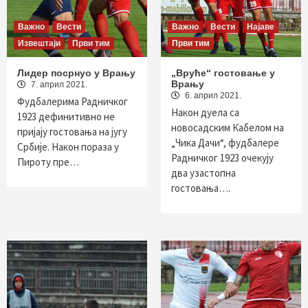
Важно
Вести
Важно
Вести
Најаве
Извештаји
Први тим
Први тим
Лидер посрнуо у Врању
„Вруће“ гостовање у
Врању
7. април 2021.
6. април 2021.
Фудбалерима Радничког
Након дуела са
1923 дефинитивно не
новосадским Кабелом на
пријају гостовања на југу
„Чика Дачи“, фудбалере
Србије. Након пораза у
Радничког 1923 очекују
Пироту пре…
два узастопна
гостовања….