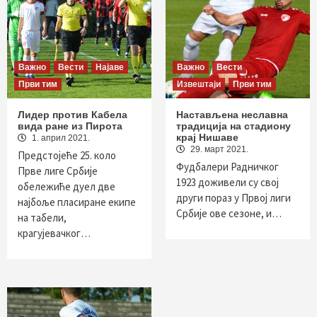
Важно
Вести
Најаве
Важно
Вести
Први тим
Извештаји
Први тим
Лидер против Кабела
Настављена неславна
вида ране из Пирота
традиција на стадиону
крај Нишаве
1. април 2021.
29. март 2021.
Предстојеће 25. коло
Фудбалери Радничког
Прве лиге Србије
1923 доживели су свој
oбележиће дуел две
други пораз у Првој лиги
најбоље пласиране екипе
Србије ове сезоне, и…
на табели,
крагујевачког…