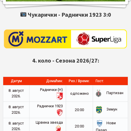
Чукарички -
Раднички 1923
3:0
4. коло - Сезона 2026/27:
Датум
Домаћин:
Рез / Време:
Гост:
Раднички (Н)
8. август
Партизан
oдложено
2026.
Раднички 1923
8. август
Земун
20:00
2026.
Црвена звезда
Нови
8. август
20:00
2026.
Пазар