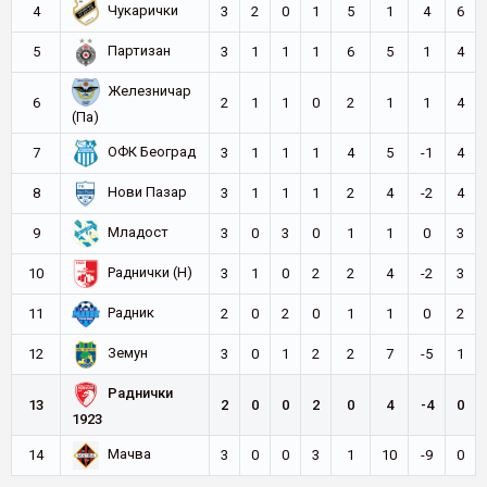
Чукарички
4
3
2
0
1
5
1
4
6
Партизан
5
3
1
1
1
6
5
1
4
Железничар
6
2
1
1
0
2
1
1
4
(Па)
ОФК Београд
7
3
1
1
1
4
5
-1
4
Нови Пазар
8
3
1
1
1
2
4
-2
4
Младост
9
3
0
3
0
1
1
0
3
Раднички (Н)
10
3
1
0
2
2
4
-2
3
Радник
11
2
0
2
0
1
1
0
2
Земун
12
3
0
1
2
2
7
-5
1
Раднички
13
2
0
0
2
0
4
-4
0
1923
Мачва
14
3
0
0
3
1
10
-9
0