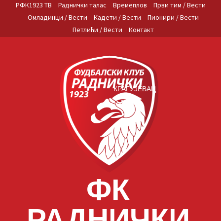
Skip
РФК1923 ТВ
Раднички талас
Времеплов
Први тим / Вести
to
Омладинци / Вести
Кадети / Вести
Пионири / Вести
content
Петлићи / Вести
Контакт
КРАГУЈЕВАЦ
ФК
РАДНИЧКИ