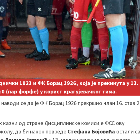
нички 1923 и ФК Борац 1926, која је прекинута у 13.
0 (пар форфе) у корист крагујевачког тима.
наводи се да је ФК Борац 1926 прекршио члан 16. став 2
их казни од стране Дисциплинске комисије ФСС ову
околу, да би након повреде
Стефана Бојовића
остали с
ја
Данило Јеринић
у 13. минуту означио крај сусрета.