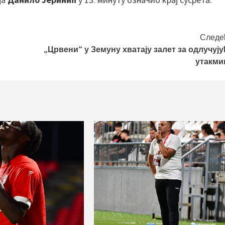
Следе
„Црвени“ у Земуну хватају залет за одлучују
утакми