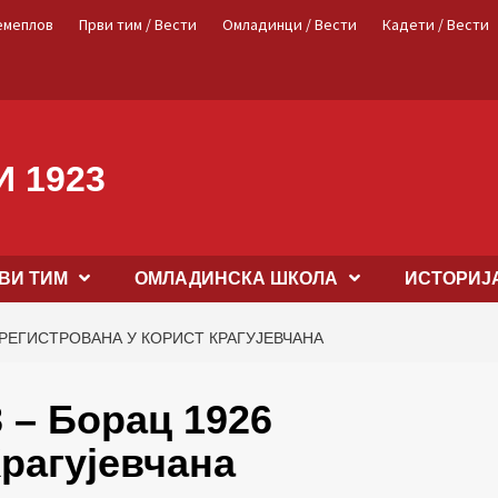
емеплов
Први тим / Вести
Омладинци / Вести
Кадети / Вести
 1923
ВИ ТИМ
OМЛАДИНСКА ШКОЛА
ИСТОРИЈ
 РЕГИСТРОВАНА У КОРИСТ КРАГУЈЕВЧАНА
 – Борац 1926
Крагујевчана