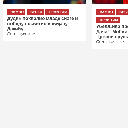
ВАЖНО
ВЕСТИ
ПРВИ ТИМ
ВАЖНО
ВЕС
Дудић похвалио младе снаге и
ПРВИ ТИМ
победу посветио навијачу
Убедљива пре
Дакићу
Дачи”: Моћни
9. август 2026.
Црвени сруш
9. август 2026.