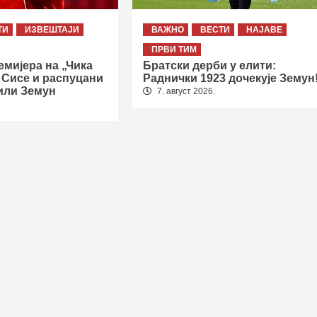
ТИ
ИЗВЕШТАЈИ
ВАЖНО
ВЕСТИ
НАЈАВЕ
ПРВИ ТИМ
мијера на „Чика
Братски дерби у елити:
 Сисе и распуцани
Раднички 1923 дочекује Земун
или Земун
7. август 2026.