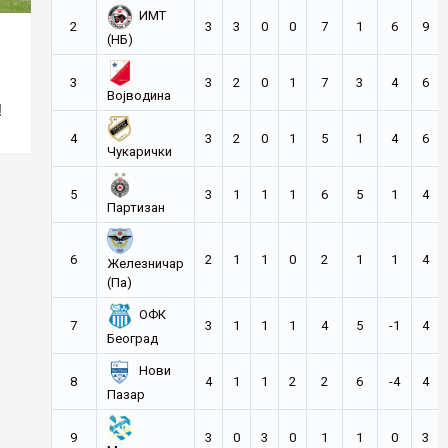
ИМТ
2
3
3
0
0
7
1
6
9
(НБ)
3
3
2
0
1
7
3
4
6
Војводина
!
4
3
2
0
1
5
1
4
6
Чукарички
5
3
1
1
1
6
5
1
4
Партизан
6
2
1
1
0
2
1
1
4
Железничар
(Па)
ОФК
7
3
1
1
1
4
5
-1
4
Београд
Нови
8
4
1
1
2
2
6
-4
4
Пазар
9
3
0
3
0
1
1
0
3