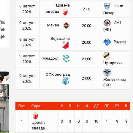
Црвена
Нови
8. август
2 - 0
звезда
2026.
Пазар
ћа
ИМТ
9. август
Мачва
20:00
2026.
ће
(НБ)
це
Војводина
9. август
Радник
20:00
2026.
9. август
Младост
21:00
2026.
Чукарички
ОФК Београд
9. август
21:00
Железничар
2026.
(Па)
Поз:
Ekipa:
У
П
Н
И
ДГ
ПГ
ГР
Б
1
3
3
0
0
10
1
9
9
Црвена
звезда