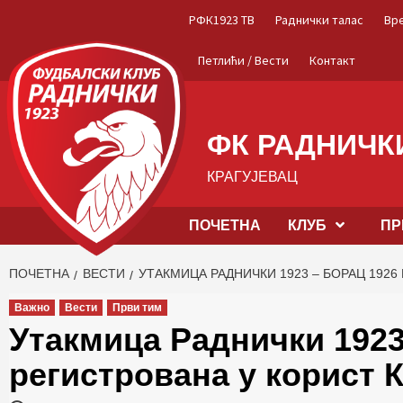
Skip
РФК1923 ТВ
Раднички талас
Вр
to
content
Петлићи / Вести
Контакт
ФК РАДНИЧКИ
КРАГУЈЕВАЦ
ПОЧЕТНА
КЛУБ
ПР
ПОЧЕТНА
ВЕСТИ
УТАКМИЦА РАДНИЧКИ 1923 – БОРАЦ 1926
Важно
Вести
Први тим
Утакмица Раднички 1923
регистрована у корист 