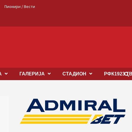
Пионири / Вести
А
ГАЛЕРИЈА
СТАДИОН
РФК1923 Т