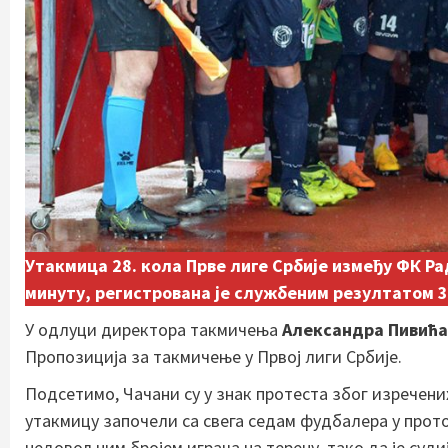
Утакмица 28. кола Прве лиге Србије између ФК Рад
минуту, регистрована је службеним резултатом 3:
У одлуци директора такмичења
Александра Пивића
Пропозиција за такмичење у Првој лиги Србије.
Подсетимо, Чачани су у знак протеста због изречен
утакмицу започели са свега седам фудбалера у прот
недовољним бројем играча на терену, тако да је суди