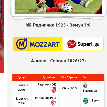
Раднички 1923 -
Земун
3:0
4. коло - Сезона 2026/27:
Датум
Домаћин:
Рез / Време:
Гост:
Раднички (Н)
8. август
oдложено
2026.
Партизан
Раднички 1923
8. август
а
Земун
3 - 0
2026.