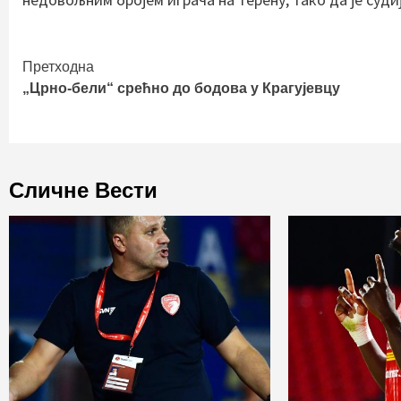
Continue
Претходна
„Црно-бели“ срећно до бодова у Крагујевцу
Reading
Сличне Вести