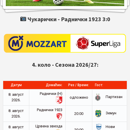
Чукарички -
Раднички 1923
3:0
4. коло - Сезона 2026/27:
Датум
Домаћин:
Рез / Време:
Гост:
Раднички (Н)
8. август
Партизан
oдложено
2026.
Раднички 1923
8. август
Земун
20:00
2026.
Црвена звезда
Нови
8. август
20:00