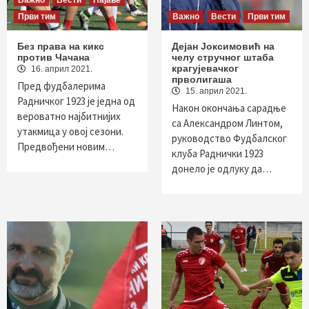
Важно
Вести
Најаве
Први тим
Важно
Вести
Први тим
Без права на кикс
Дејан Јоксимовић на
против Чачана
челу стручног штаба
крагујевачког
16. април 2021.
прволигаша
Пред фудбалерима
15. април 2021.
Радничког 1923 је једна од
Након окончања сарадње
вероватно најбитнијих
са Александром Линтом,
утакмица у овој сезони.
руководство Фудбалског
Предвођени новим…
клуба Раднички 1923
донело је одлуку да…