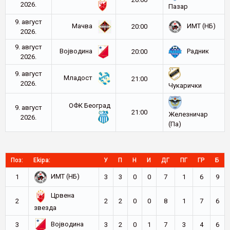
2026.
Пазар
9. август
Мачва
ИМТ (НБ)
20:00
2026.
9. август
Војводина
Радник
20:00
2026.
9. август
Младост
21:00
2026.
Чукарички
ОФК Београд
9. август
21:00
Железничар
2026.
(Па)
Поз:
Ekipa:
У
П
Н
И
ДГ
ПГ
ГР
Б
ИМТ (НБ)
1
3
3
0
0
7
1
6
9
Црвена
2
2
2
0
0
8
1
7
6
звезда
Војводина
3
3
2
0
1
7
3
4
6