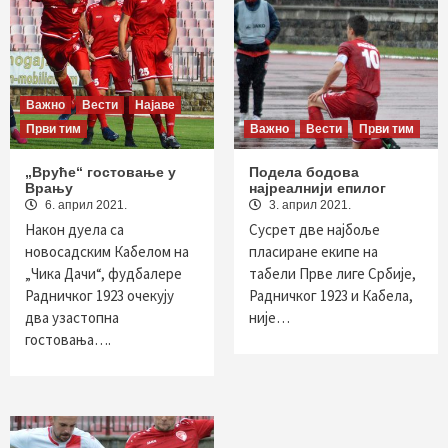
Важно
Вести
Најаве
Први тим
Важно
Вести
Први тим
„Вруће“ гостовање у
Подела бодова
Врању
најреалнији епилог
6. април 2021.
3. април 2021.
Након дуела са
Сусрет две најбоље
новосадским Кабелом на
пласиране екипе на
„Чика Дачи“, фудбалере
табели Прве лиге Србије,
Радничког 1923 очекују
Радничког 1923 и Кабела,
два узастопна
није…
гостовања….