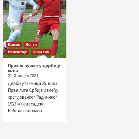
Важно
Вести
Извештаји
Први тим
Празне пушке у дербију
кола
3. април 2021.
Дерби утакмица 25. кола
Прве лиге Србије између
крагујевачког Радничког
1923 и новосадског
Кабела окончана…