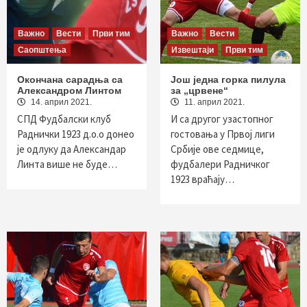
Важно
Вести
Први тим
Важно
Вести
Саопштења
Извештаји
Први тим
Окончана сарадња са
Још једна горка пилула
Александром Линтом
за „црвене“
14. април 2021.
11. април 2021.
СПД Фудбалски клуб
И са другог узастопног
Раднички 1923 д.о.о донео
гостовања у Првој лиги
је одлуку да Александар
Србије ове седмице,
Линта више не буде…
фудбалери Радничког
1923 враћају…