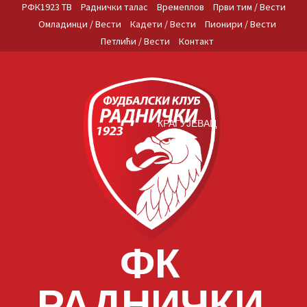
Skip
РФК1923 ТВ
Раднички талас
Времеплов
Први тим / Вести
to
Омладинци / Вести
Кадети / Вести
Пионири / Вести
content
Петлићи / Вести
Контакт
КРАГУЈЕВАЦ
ФК
РАДНИЧКИ