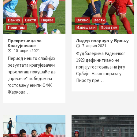
Важно
Вести
Најаве
Важно
Вести
Први тим
Извештаји
Први тим
Прекретница за
Лидер посрнуо у Врању
Крагујевчане
7. април 2021.
10. април 2021.
Фудбалерима Радничког
Период нешто слабијих
1923 дефинитивно не
резултата крагујевачки
пријају гостовања на југу
прволигаш покушаће да
Србије. Након пораза у
„пресече“ победом на
Пироту пре…
гостовању екипи ОФК
Жаркова…