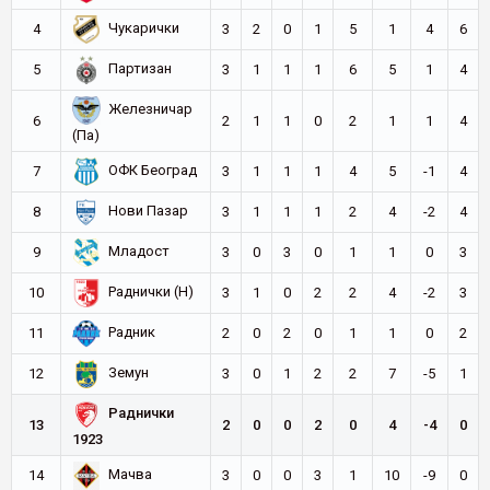
Чукарички
4
3
2
0
1
5
1
4
6
Партизан
5
3
1
1
1
6
5
1
4
Железничар
6
2
1
1
0
2
1
1
4
(Па)
ОФК Београд
7
3
1
1
1
4
5
-1
4
Нови Пазар
8
3
1
1
1
2
4
-2
4
Младост
9
3
0
3
0
1
1
0
3
Раднички (Н)
10
3
1
0
2
2
4
-2
3
Радник
11
2
0
2
0
1
1
0
2
Земун
12
3
0
1
2
2
7
-5
1
Раднички
13
2
0
0
2
0
4
-4
0
1923
Мачва
14
3
0
0
3
1
10
-9
0