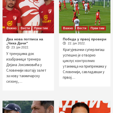
Важно
Вести
Први тим
Важно
Вести
Први тим
Два нова потписа на
Победа у првој провери
„Чика Дачи“
22. јун 2022.
23. јун 2022.
Крагујевачки суперлигаш
У тренуцима док
успешно је отворио
изабраници тренера
циклус контролних
Дејана Јоксимовића у
утакмица на припремама у
Словенији хватају залет
Словенији, савладавши у
за нову такмичарску
првој…
сезону,…