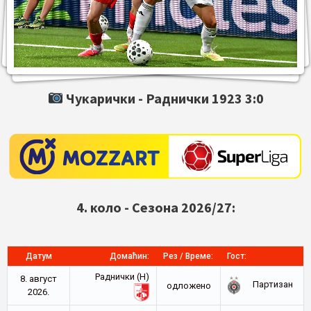
Чукарички -
Раднички 1923
3:0
4. коло - Сезона 2026/27:
Датум
Домаћин:
Рез / Време:
Гост:
Раднички (Н)
8. август
Партизан
oдложено
2026.