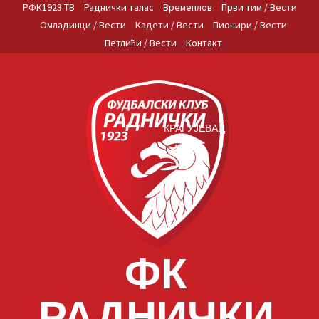
Skip
РФК1923 ТВ
Раднички талас
Времеплов
Први тим / Вести
to
Омладинци / Вести
Кадети / Вести
Пионири / Вести
content
Петлићи / Вести
Контакт
КРАГУЈЕВАЦ
ФК
РАДНИЧКИ