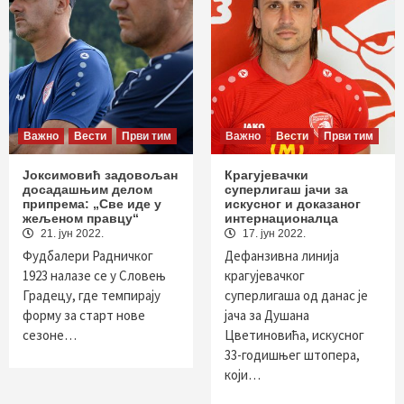
Важно
Вести
Први тим
Важно
Вести
Први тим
Јоксимовић задовољан
Крагујевачки
досадашњим делом
суперлигаш јачи за
припрема: „Све иде у
искусног и доказаног
жељеном правцу“
интернационалца
21. јун 2022.
17. јун 2022.
Фудбалери Радничког
Дефанзивна линија
1923 налазе се у Словењ
крагујевачког
Градецу, где темпирају
суперлигаша од данас је
форму за старт нове
јача за Душана
сезоне…
Цветиновића, искусног
33-годишњег штопера,
који…