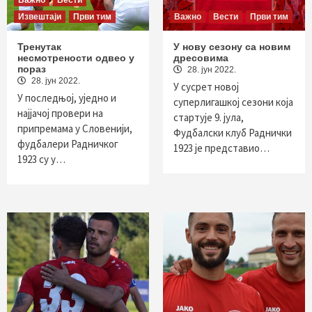
Важно
Вести
Извештаји
Први тим
Важно
Вести
Први тим
Тренутак
У нову сезону са новим
несмотрености одвео у
дресовима
пораз
28. јун 2022.
28. јун 2022.
У сусрет новој
У последњој, уједно и
суперлигашкој сезони која
најјачој провери на
стартује 9. јула,
припремама у Словенији,
Фудбалски клуб Раднички
фудбалери Радничког
1923 је представио…
1923 су у…