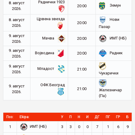
Раднички 1923
8. август
Земун
20:00
2026.
Црвена звезда
Нови
8. август
20:00
2026.
Пазар
9. август
Мачва
ИМТ (НБ)
20:00
2026.
9. август
Војводина
Радник
20:00
2026.
9. август
Младост
21:00
2026.
Чукарички
ОФК Београд
9. август
21:00
Железничар
2026.
(Па)
Поз:
Ekipa:
У
П
Н
И
ДГ
ПГ
ГР
Б
ИМТ (НБ)
1
3
3
0
0
7
1
6
9