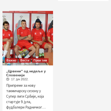
Важно
Вести
Први тим
„Црвени“ од недеље у
Словенији
17. јун 2022.
Припреме за нову
такмичарску сезону у
Супер лиги Србије, која
стартује 9. јула,
фудбалери Радничког…