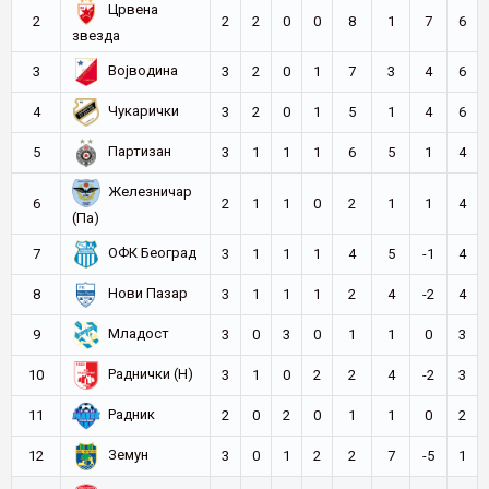
Црвена
2
2
2
0
0
8
1
7
6
звезда
Војводина
3
3
2
0
1
7
3
4
6
Чукарички
4
3
2
0
1
5
1
4
6
Партизан
5
3
1
1
1
6
5
1
4
Железничар
6
2
1
1
0
2
1
1
4
(Па)
ОФК Београд
7
3
1
1
1
4
5
-1
4
Нови Пазар
8
3
1
1
1
2
4
-2
4
Младост
9
3
0
3
0
1
1
0
3
Раднички (Н)
10
3
1
0
2
2
4
-2
3
Радник
11
2
0
2
0
1
1
0
2
Земун
12
3
0
1
2
2
7
-5
1