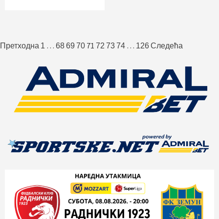
Пагинација
…
71
…
Претходна
1
68
69
70
72
73
74
126
Следећа
чланака