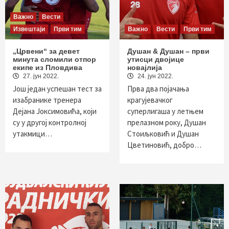
Важно
Вести
Извештаји
Први тим
Важно
Вести
Први тим
„Црвени“ за девет
Душан & Душан – први
минута сломили отпор
утисци двојице
екипе из Пловдива
новајлија
27. јун 2022.
24. јун 2022.
Још један успешан тест за
Прва два појачања
изабранике тренера
крагујевачког
Дејана Јоксимовића, који
суперлигаша у летњем
су у другој контролној
прелазном року, Душан
утакмици…
Стоиљковић и Душан
Цветиновић, добро…