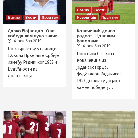
Важно
Вести
Важно
Вести
Први тим
Извештаји
Први тим
Дарко Војводић: Ова
Ковачевић донео
победа нам пуно значи
радост „Црвеним
ђаволима“
4. октобар 2019.
4. октобар 2019.
По завршетку утакмице
Поготком Стевана
12. кола Прве лиге Србије
Ковачевића из
између Радничког 1923 и
једанаестерца,
Будућности из
фудбалери Радничког
Добановаца,…
1923 дошли су до јако
важне победе у…