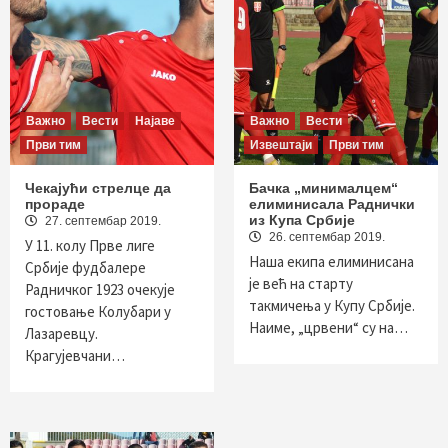
Важно
Вести
Најаве
Важно
Вести
Први тим
Извештаји
Први тим
Чекајући стрелце да
Бачка „минималцем“
прораде
елиминисала Раднички
из Купа Србије
27. септембар 2019.
26. септембар 2019.
У 11. колу Прве лиге
Наша екипа елиминисана
Србије фудбалере
је већ на старту
Радничког 1923 очекује
такмичења у Купу Србије.
гостовање Колубари у
Наиме, „црвени“ су на…
Лазаревцу.
Крагујевчани…