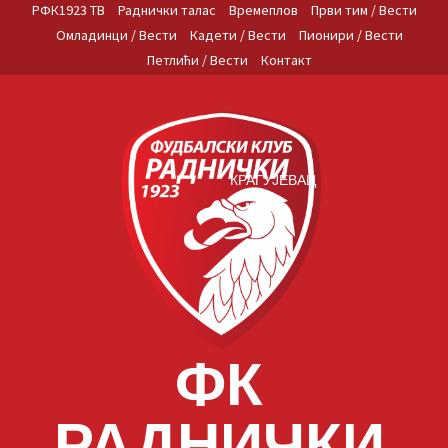
Skip
РФК1923 ТВ
Раднички талас
Времеплов
Први тим / Вести
to
Омладинци / Вести
Кадети / Вести
Пионири / Вести
content
Петлићи / Вести
Контакт
КРАГУЈЕВАЦ
ФК
РАДНИЧКИ