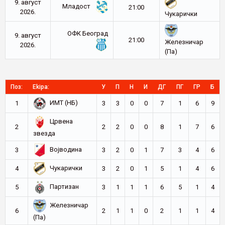
9. август
Младост
21:00
2026.
Чукарички
ОФК Београд
9. август
21:00
Железничар
2026.
(Па)
Поз:
Ekipa:
У
П
Н
И
ДГ
ПГ
ГР
Б
ИМТ (НБ)
1
3
3
0
0
7
1
6
9
Црвена
2
2
2
0
0
8
1
7
6
звезда
Војводина
3
3
2
0
1
7
3
4
6
Чукарички
4
3
2
0
1
5
1
4
6
Партизан
5
3
1
1
1
6
5
1
4
Железничар
6
2
1
1
0
2
1
1
4
(Па)