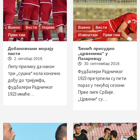
Важно
Вести
Најаве
Важно
Вести
Први тим
Извештаји
Први тим
Добановчани морају
Ђенић пресудио
пасти
„црвенима“ у
Лазаревцу
2. октобар 2019.
30. септембар 2019.
Лепу прилику да након
Фудбалери Радничког
три „сушна“ кола коначно
1923 претрпели су пети
дођу до тријумфа,
пораз у текућој сезони
фудбалери Радничког
Прве лиге Србије.
1923 имаће…
„Црвени“ су…