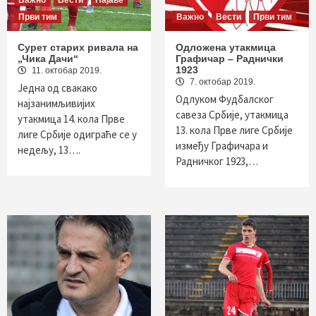
Важно
Вести
Најаве
Први тим
Важно
Вести
Први тим
Сурет старих ривала на
Одложена утакмица
„Чика Дачи“
Графичар – Раднички
1923
11. октобар 2019.
7. октобар 2019.
Једна од свакако
Одлуком Фудбалског
најзанимљивијих
савеза Србије, утакмица
утакмица 14. кола Прве
13. кола Прве лиге Србије
лиге Србије одиграће се у
између Графичара и
недељу, 13….
Радничког 1923,…