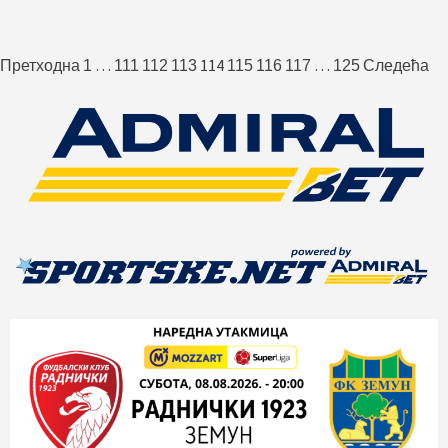
Пагинација
…
114
…
Претходна
1
111
112
113
115
116
117
125
Следећа
чланака