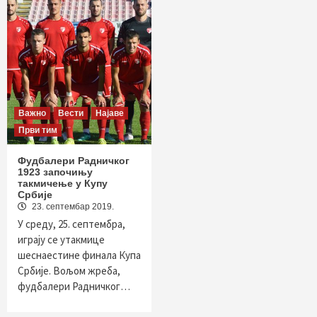
Важно
Вести
Најаве
Први тим
Фудбалери Радничког
1923 започињу
такмичење у Купу
Србије
23. септембар 2019.
У среду, 25. септембра,
играју се утакмице
шеснаестине финала Купа
Србије. Вољом жреба,
фудбалери Радничког…