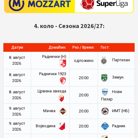
4. коло - Сезона 2026/27:
Датум
Домаћин:
Рез / Време:
Гост:
Раднички (Н)
8. август
Партизан
oдложено
2026.
Раднички 1923
8. август
Земун
20:00
2026.
Црвена звезда
Нови
8. август
20:00
2026.
Пазар
9. август
Мачва
ИМТ (НБ)
20:00
2026.
9. август
Војводина
Радник
20:00
2026.