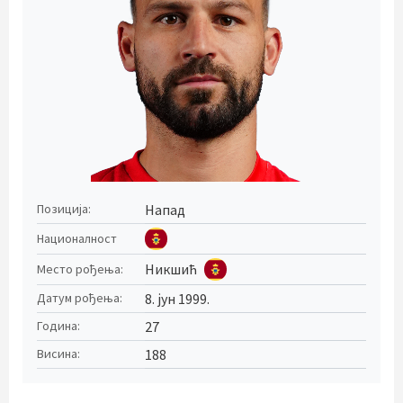
Напад
Позиција:
Националност
Никшић
Место рођења:
8. јун 1999.
Датум рођења:
27
Година:
188
Висина: