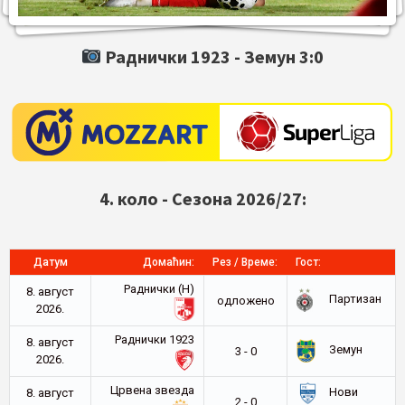
Раднички 1923 -
Земун
3:0
4. коло - Сезона 2026/27:
Датум
Домаћин:
Рез / Време:
Гост:
Раднички (Н)
8. август
Партизан
oдложено
2026.
Раднички 1923
8. август
Земун
3 - 0
2026.
Црвена звезда
Нови
8. август
2 - 0