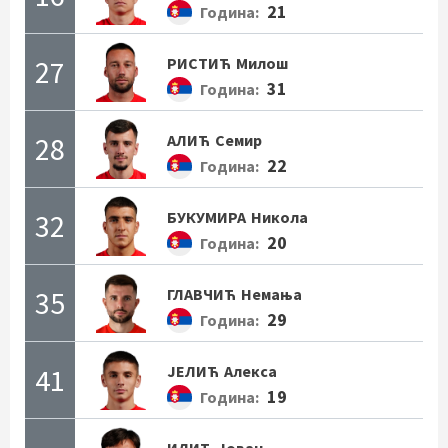
21
Година:
27
РИСТИЋ
Милош
31
Година:
28
АЛИЋ
Семир
22
Година:
32
БУКУМИРА
Никола
20
Година:
35
ГЛАВЧИЋ
Немања
29
Година:
41
ЈЕЛИЋ
Алекса
19
Година:
ИЛИЋ
Јован