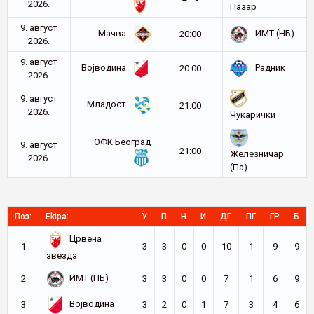
2026.
Пазар
9. август
Мачва
ИМТ (НБ)
20:00
2026.
9. август
Војводина
Радник
20:00
2026.
9. август
Младост
21:00
2026.
Чукарички
ОФК Београд
9. август
21:00
Железничар
2026.
(Па)
Поз:
Ekipa:
У
П
Н
И
ДГ
ПГ
ГР
Б
Црвена
1
3
3
0
0
10
1
9
9
звезда
ИМТ (НБ)
2
3
3
0
0
7
1
6
9
Војводина
3
3
2
0
1
7
3
4
6