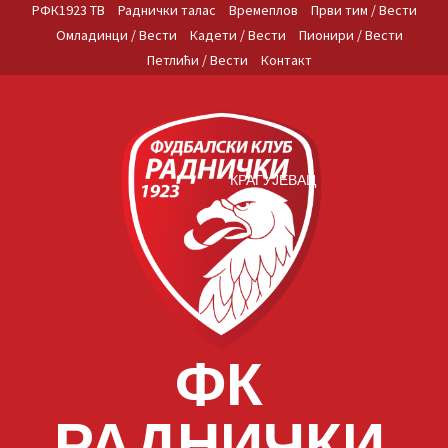
Skip
РФК1923 ТВ
Раднички талас
Времеплов
Први тим / Вести
to
Омладинци / Вести
Кадети / Вести
Пионири / Вести
content
Петлићи / Вести
Контакт
КРАГУЈЕВАЦ
ФК
РАДНИЧКИ