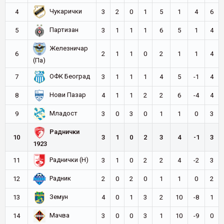
Чукарички
4
3
2
0
1
5
1
4
6
Партизан
5
3
1
1
1
6
5
1
4
Железничар
6
2
1
1
0
2
1
1
4
(Па)
ОФК Београд
7
3
1
1
1
4
5
-1
4
Нови Пазар
8
4
1
1
2
2
6
-4
4
Младост
9
3
0
3
0
1
1
0
3
Раднички
10
3
1
0
2
3
4
-1
3
1923
Раднички (Н)
11
3
1
0
2
2
4
-2
3
Радник
12
2
0
2
0
1
1
0
2
Земун
13
4
0
1
3
2
10
-8
1
Мачва
14
3
0
0
3
1
10
-9
0