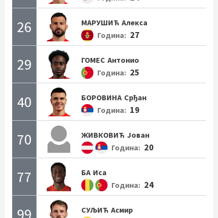
26
МАРУШИЋ
Алекса
27
Година:
29
ГОМЕС
Антонио
25
Година:
40
БОРОВИНА
Срђан
19
Година:
70
ЖИВКОВИЋ
Јован
20
Година:
77
БА
Иса
24
Година:
99
СУЉИЋ
Асмир