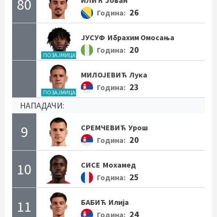
80
26
Година:
ЈУСУФ
Ибрахим Омосања
20
Година:
ПОЗАЈМИЦА
МИЛОЈЕВИЋ
Лука
23
Година:
ПОЗАЈМИЦА
НАПАДАЧИ:
9
СРЕМЧЕВИЋ
Урош
20
Година:
10
СИСЕ
Мохамед
25
Година:
11
БАБИЋ
Илија
24
Година: