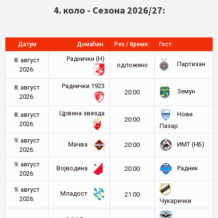
4. коло - Сезона 2026/27:
Датум
Домаћин:
Рез / Време:
Гост:
Раднички (Н)
8. август
Партизан
oдложено
2026.
Раднички 1923
8. август
Земун
20:00
2026.
Црвена звезда
Нови
8. август
20:00
2026.
Пазар
9. август
Мачва
ИМТ (НБ)
20:00
2026.
9. август
Војводина
Радник
20:00
2026.
9. август
Младост
21:00
2026.
Чукарички