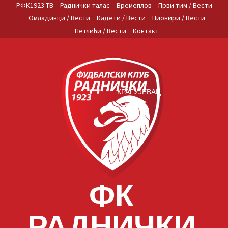
Skip
РФК1923 ТВ
Раднички талас
Времеплов
Први тим / Вести
to
Омладинци / Вести
Кадети / Вести
Пионири / Вести
content
Петлићи / Вести
Контакт
КРАГУЈЕВАЦ
ФК
РАДНИЧКИ