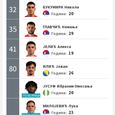
32
БУКУМИРА
Никола
20
Година:
35
ГЛАВЧИЋ
Немања
29
Година:
41
ЈЕЛИЋ
Алекса
19
Година:
80
ИЛИЋ
Јован
26
Година:
ЈУСУФ
Ибрахим Омосања
20
Година:
ПОЗАЈМИЦА
МИЛОЈЕВИЋ
Лука
23
Година: