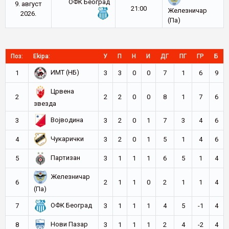
ОФК Београд
9. август
21:00
Железничар
2026.
(Па)
Поз:
Ekipa:
У
П
Н
И
ДГ
ПГ
ГР
Б
ИМТ (НБ)
1
3
3
0
0
7
1
6
9
Црвена
2
2
2
0
0
8
1
7
6
звезда
Војводина
3
3
2
0
1
7
3
4
6
Чукарички
4
3
2
0
1
5
1
4
6
Партизан
5
3
1
1
1
6
5
1
4
Железничар
6
2
1
1
0
2
1
1
4
(Па)
ОФК Београд
7
3
1
1
1
4
5
-1
4
Нови Пазар
8
3
1
1
1
2
4
-2
4