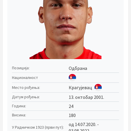
Одбрана
Позиција:
Националност
Крагујевац
Место рођења:
13. октобар 2001.
Датум рођења:
24
Година:
180
Висина:
од 14.07.2020. -
У Радничком 1923 (први пут):
03.08.2022.