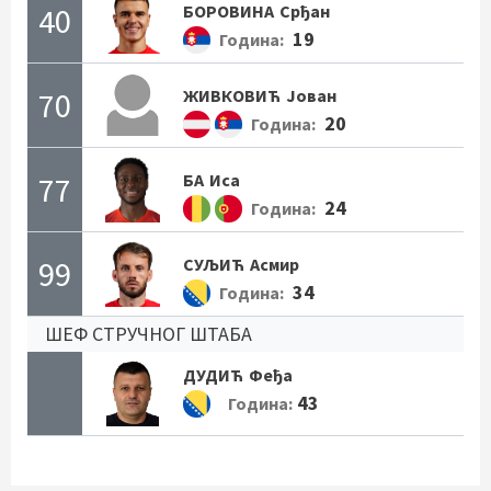
40
БОРОВИНА
Срђан
19
Година:
70
ЖИВКОВИЋ
Јован
20
Година:
77
БА
Иса
24
Година:
99
СУЉИЋ
Асмир
34
Година:
ШЕФ СТРУЧНОГ ШТАБА
ДУДИЋ
Феђа
43
Година: