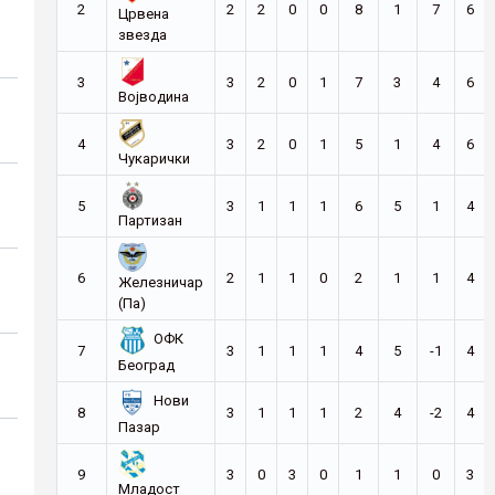
2
2
2
0
0
8
1
7
6
Црвена
звезда
3
3
2
0
1
7
3
4
6
Војводина
4
3
2
0
1
5
1
4
6
Чукарички
5
3
1
1
1
6
5
1
4
Партизан
6
2
1
1
0
2
1
1
4
Железничар
(Па)
ОФК
7
3
1
1
1
4
5
-1
4
Београд
Нови
8
3
1
1
1
2
4
-2
4
Пазар
9
3
0
3
0
1
1
0
3
Младост