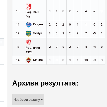
10
3
1
0
2
2
4
-2
3
Раднички
(Н)
Радник
11
2
0
2
0
1
1
0
2
Земун
12
3
0
1
2
2
7
-5
1
ст
13
2
0
0
2
0
4
-4
0
Раднички
1923
Мачва
14
3
0
0
3
1
10
-9
0
Архива резултата: