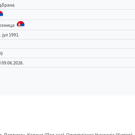
дбрана
озница
. јул 1991.
5
90
 09.06.2026.
р, Партизан, Корона (Пољска), Олимпијакос Никозија (Кипар),