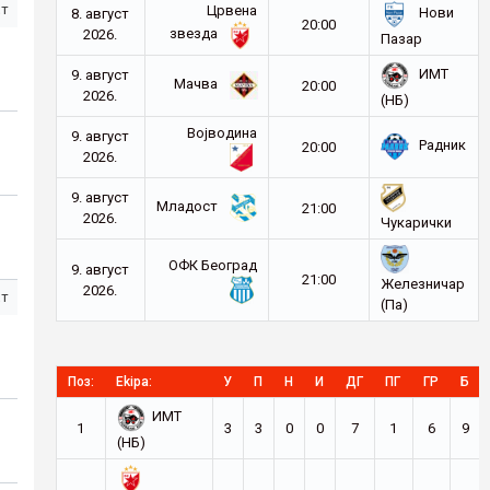
ст
Црвена
Нови
8. август
20:00
звезда
2026.
Пазар
ИМТ
9. август
Мачва
20:00
2026.
(НБ)
Војводина
9. август
Радник
20:00
2026.
9. август
Младост
21:00
2026.
Чукарички
ОФК Београд
9. август
21:00
Железничар
2026.
ст
(Па)
Поз:
Ekipa:
У
П
Н
И
ДГ
ПГ
ГР
Б
ИМТ
1
3
3
0
0
7
1
6
9
(НБ)