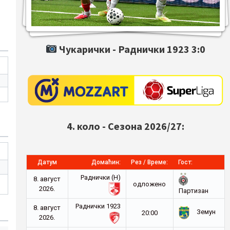
Чукарички -
Раднички 1923
3:0
4. коло - Сезона 2026/27:
Датум
Домаћин:
Рез / Време:
Гост:
Раднички (Н)
8. август
oдложено
2026.
Партизан
Раднички 1923
8. август
Земун
20:00
2026.