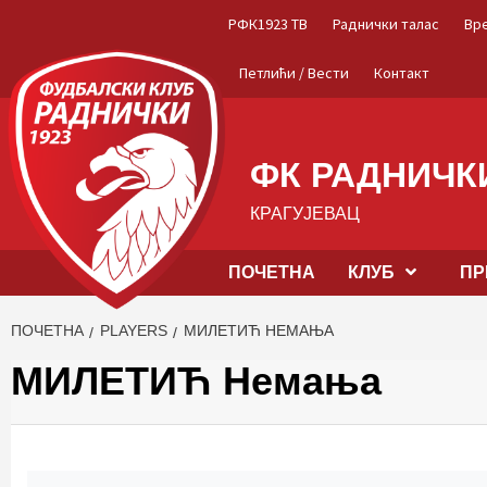
Skip
РФК1923 ТВ
Раднички талас
Вр
to
content
Петлићи / Вести
Контакт
ФК РАДНИЧКИ
КРАГУЈЕВАЦ
ПОЧЕТНА
КЛУБ
ПР
ПОЧЕТНА
PLAYERS
МИЛЕТИЋ НЕМАЊА
МИЛЕТИЋ Немања