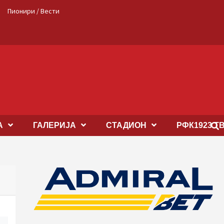
Пионири / Вести
А
ГАЛЕРИЈА
СТАДИОН
РФК1923 Т