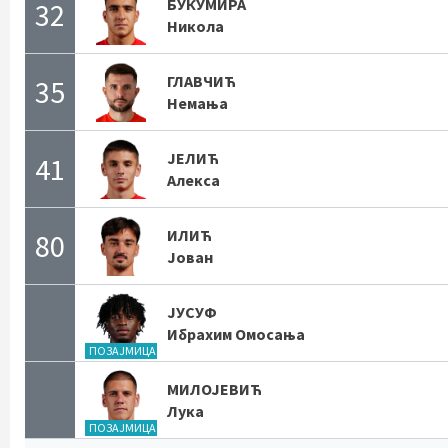
БУКУМИРА
32
Никола
ГЛАВЧИЋ
35
Немања
ЈЕЛИЋ
41
Алекса
ИЛИЋ
80
Јован
ЈУСУФ
Ибрахим Омосања
ПОЗАЈМИЦА
МИЛОЈЕВИЋ
Лука
ПОЗАЈМИЦА