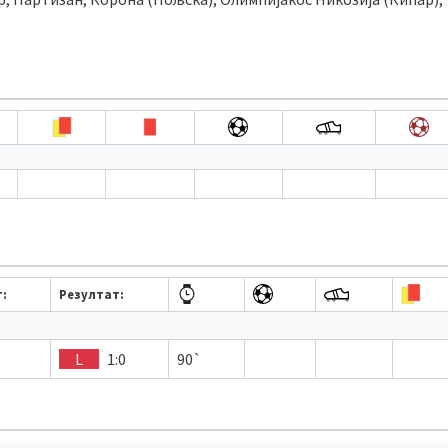
т:
Резултат:
L
1:0
90`