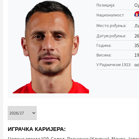
О
Позиција:
Националност
Л
Место рођења:
26
Датум рођења:
3
Година:
1
Висина:
od
У Радничком 1923:
ИГРАЧКА КАРИЈЕРА:
Црвена звезда У19, Сопот, Раднички (Клупци), Мачва, Јаво