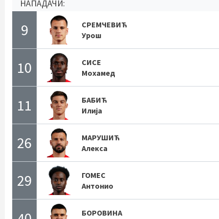
НАПАДАЧИ:
СРЕМЧЕВИЋ
9
Урош
СИСЕ
10
Мохамед
БАБИЋ
11
Илија
МАРУШИЋ
26
Алекса
ГОМЕС
29
Антонио
БОРОВИНА
40