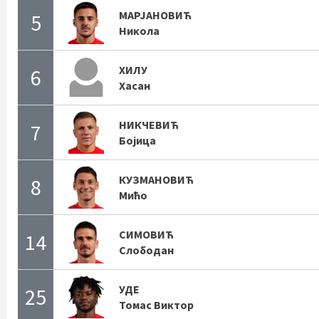
МАРЈАНОВИЋ
5
Никола
ХИЛУ
6
Хасан
НИКЧЕВИЋ
7
Бојица
КУЗМАНОВИЋ
8
Мићо
СИМОВИЋ
14
Слободан
УДЕ
25
Томас Виктор