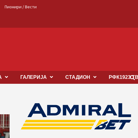
Пионири / Вести
А
ГАЛЕРИЈА
СТАДИОН
РФК1923 Т