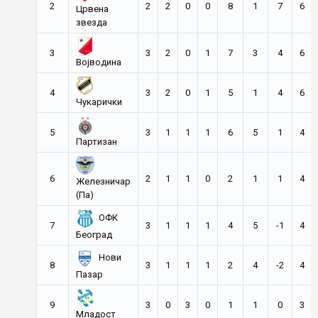
2
2
2
0
0
8
1
7
6
Црвена
звезда
3
3
2
0
1
7
3
4
6
Војводина
4
3
2
0
1
5
1
4
6
Чукарички
5
3
1
1
1
6
5
1
4
Партизан
6
2
1
1
0
2
1
1
4
Железничар
(Па)
ОФК
7
3
1
1
1
4
5
-1
4
Београд
Нови
8
3
1
1
1
2
4
-2
4
Пазар
9
3
0
3
0
1
1
0
3
Младост