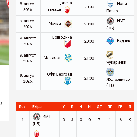
Црвена
Нови
8. август
20:00
звезда
2026.
Пазар
ИМТ
9. август
Мачва
20:00
2026.
(НБ)
Војводина
9. август
Радник
20:00
2026.
9. август
Младост
21:00
2026.
Чукарички
ОФК Београд
9. август
21:00
Железничар
2026.
(Па)
на
Поз:
Ekipa:
У
П
Н
И
ДГ
ПГ
ГР
Б
ИМТ
1
3
3
0
0
7
1
6
9
(НБ)