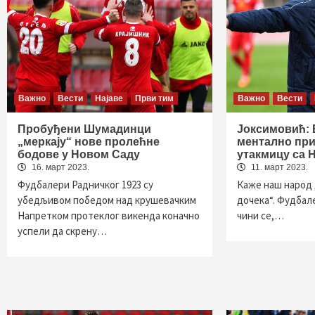
Важно
Вести
Најаве
Први тим
Важно
Вести
Пробуђени Шумадинци
Јоксимовић: Б
„меркају“ нове пролећне
ментално при
бодове у Новом Саду
утакмицу са 
16. март 2023.
11. март 2023.
Фудбалери Радничког 1923 су
Каже наш народ д
убедљивом победом над крушевачким
дочека“. Фудбале
Напретком протеклог викенда коначно
чини се,…
успели да скрену…