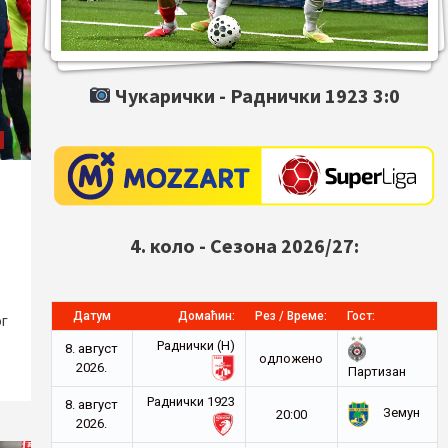
Чукарички -
Раднички 1923
3:0
4. коло - Сезона 2026/27:
Датум
Домаћин:
Рез / Време:
Гост:
ог
Раднички (Н)
8. август
oдложено
2026.
Партизан
Раднички 1923
8. август
Земун
20:00
2026.