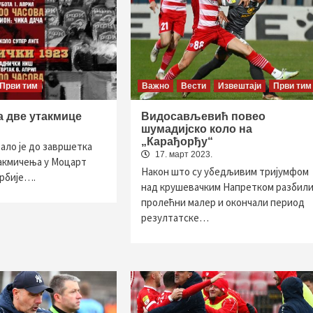
Први тим
Важно
Вести
Извештаји
Први тим
а две утакмице
Видосављевић повео
шумадијско коло на
„Карађорђу“
тало је до завршетка
17. март 2023.
акмичења у Моцарт
Након што су убедљивим тријумфом
рбије….
над крушевачким Напретком разбил
пролећни малер и окончали период
резултатске…