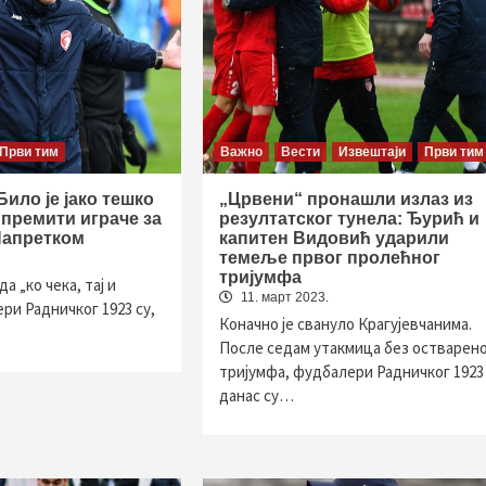
Први тим
Важно
Вести
Извештаји
Први тим
ило је јако тешко
„Црвени“ пронашли излаз из
премити играче за
резултатског тунела: Ђурић и
Напретком
капитен Видовић ударили
темеље првог пролећног
тријумфа
а „ко чека, тај и
11. март 2023.
ри Радничког 1923 су,
Коначно је свануло Крагујевчанима.
После седам утакмица без остварен
тријумфа, фудбалери Радничког 1923
данас су…