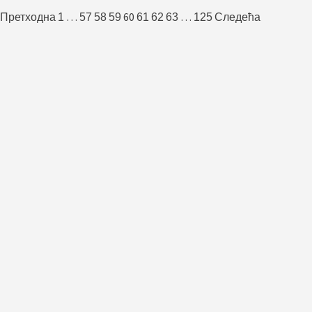
Пагинација
…
60
…
Претходна
1
57
58
59
61
62
63
125
Следећа
чланака