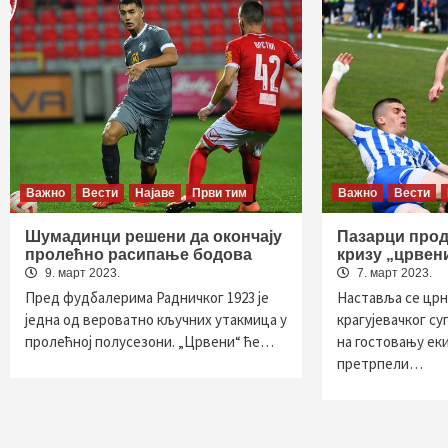
Важно
Вести
Најаве
Први тим
Важно
Вести
Шумадинци решени да окончају
Пазарци прод
пролећно расипање бодова
кризу „црвен
9. март 2023.
7. март 2023.
Пред фудбалерима Радничког 1923 је
Наставља се црн
једна од вероватно кључних утакмица у
крагујевачког су
пролећној полусезони. „Црвени“ ће…
на гостовању ек
претрпели…