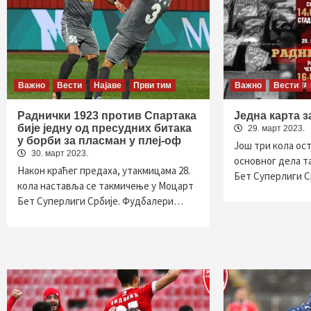
Важно
Вести
Најаве
Први тим
Важно
Вести
Раднички 1923 против Спартака
Једна карта з
бије једну од пресудних битака
29. март 2023.
у борби за пласман у плеј-оф
Још три кола ос
30. март 2023.
основног дела т
Након краћег предаха, утакмицама 28.
Бет Суперлиги С
кола наставља се такмичење у Моцарт
Бет Суперлиги Србије. Фудбалери…