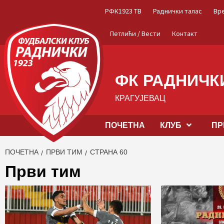
Skip
РФК1923 ТВ
Раднички талас
Вр
to
content
Петлићи / Вести
Контакт
ФК РАДНИЧКИ
КРАГУЈЕВАЦ
ПОЧЕТНА
КЛУБ
ПР
ПОЧЕТНА
ПРВИ ТИМ
СТРАНА 60
Први тим