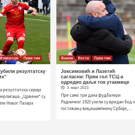
Извештаји
Први тим
Важно
Вести
Први тим
убили резултатску
Јоксимовић и Лазетић
их“
сагласни: Први гол ТСЦ-а
одредио даљи ток утакмице
3. март 2023.
а резултатска серија
Пре само три дана фудбалери
перлигаша. „Црвени“ су
Радничког 1923 узели су вредан бод 
ипи Новог Пазара
гостовању вицешампиону Србије,…