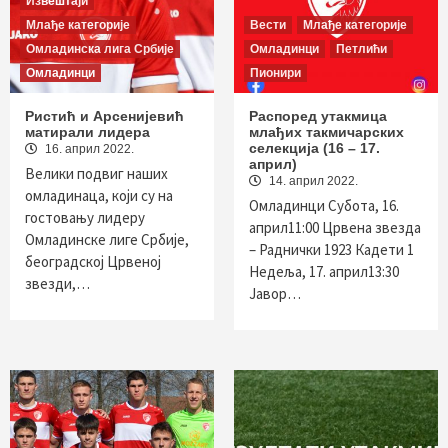
Извештаји
Млађе категорије
Вести
Млађе категорије
Омладинска лига Србије
Омладинци
Петлићи
Омладинци
Пионири
Ристић и Арсенијевић
Распоред утакмица
матирали лидера
млађих такмичарских
селекција (16 – 17.
16. април 2022.
април)
Велики подвиг наших
14. април 2022.
омладинаца, који су на
Oмладинци Субота, 16.
гостовању лидеру
април11:00 Црвена звезда
Омладинске лиге Србије,
– Раднички 1923 Кадети 1
београдској Црвеној
Недеља, 17. април13:30
звезди,…
Јавор…