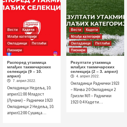
Вести
Кадети
Вести
Кадети
Млађе категорије
Млађе категорије
Омладинци
Петлићи
Омладинци
Петлићи
Пионири
Пионири
Распоред утакмица
Резултати утакмица
млађих такмичарских
млађих такмичарских
селекција (9 – 10.
селекција (2 – 3. април)
април)
4. април 2022.
7. април 2022.
Омладинци Раднички 1923
Омладинци Недеља, 10.
– Мачва 2:0 Омладинци 2
април11:00 Младост
Гризли МЛ – Раднички
(Лучани) – Раднички 1923
1923 0:4 Кадети…
Омладинци 2 Недеља, 10.
април12:00 Сушица…