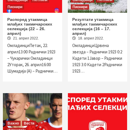
Омладинци
Петлићи
Омладинци
Петлићи
Пионири
Пионири
Распоред утакмица
Резултати утакмица
млађих такмичарских
млађих такмичарских
селекција (22 – 26.
селекција (16 – 17.
април)
април)
21. април 2022.
18. април 2022.
ОмладинциПетак, 22.
OмладинциЦрвена
април13:00 Раднички 1923
звезда – Раднички 1923 0:2
– Чукарички Омладинци
Кадети 1Јавор – Раднички
2Уторак, 26. април16:00
1923 3:0 Кадети 2Раднички
Шумадија (А) – Раднички…
1923…
Важно
Вести