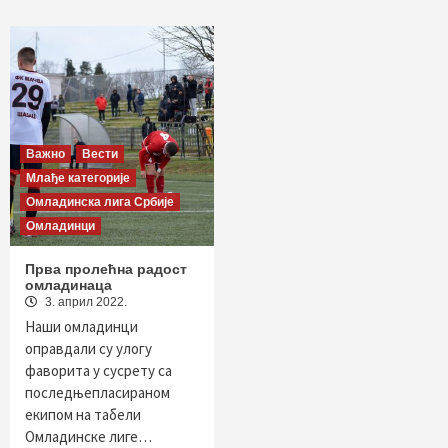
Важно
Вести
Млађе категорије
Омладинска лига Србије
Омладинци
Прва пролећна радост
омладинаца
3. април 2022.
Наши омладинци
оправдали су улогу
фаворита у сусрету са
последњепласираном
екипом на табели
Омладинске лиге…