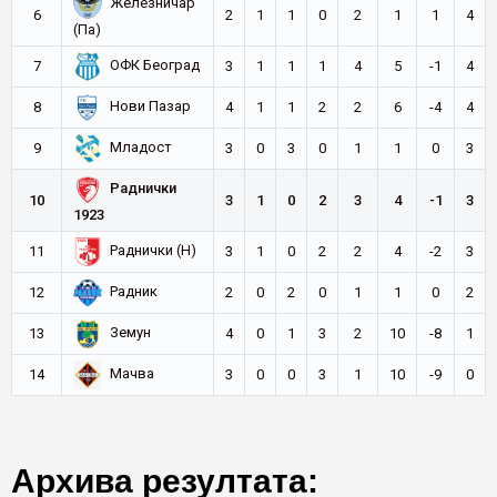
Железничар
6
2
1
1
0
2
1
1
4
(Па)
ОФК Београд
7
3
1
1
1
4
5
-1
4
Нови Пазар
8
4
1
1
2
2
6
-4
4
Младост
9
3
0
3
0
1
1
0
3
Раднички
10
3
1
0
2
3
4
-1
3
1923
Раднички (Н)
11
3
1
0
2
2
4
-2
3
Радник
12
2
0
2
0
1
1
0
2
Земун
13
4
0
1
3
2
10
-8
1
Мачва
14
3
0
0
3
1
10
-9
0
Архива резултата: