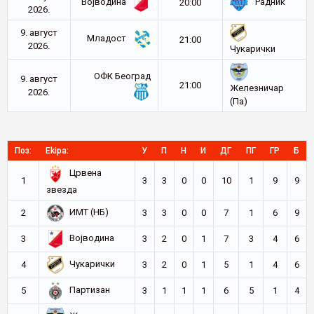
Војводина
Радник
20:00
2026.
9. август
Младост
21:00
2026.
Чукарички
ОФК Београд
9. август
21:00
Железничар
2026.
(Па)
Поз:
Ekipa:
У
П
Н
И
ДГ
ПГ
ГР
Б
Црвена
1
3
3
0
0
10
1
9
9
звезда
ИМТ (НБ)
2
3
3
0
0
7
1
6
9
Војводина
3
3
2
0
1
7
3
4
6
Чукарички
4
3
2
0
1
5
1
4
6
Партизан
5
3
1
1
1
6
5
1
4