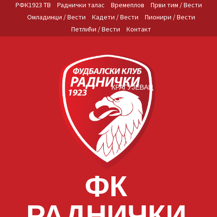
Skip
РФК1923 ТВ
Раднички талас
Времеплов
Први тим / Вести
to
Омладинци / Вести
Кадети / Вести
Пионири / Вести
content
Петлићи / Вести
Контакт
КРАГУЈЕВАЦ
ФК
РАДНИЧКИ