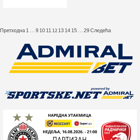
Пагинација
…
12
…
Претходна
1
9
10
11
13
14
15
29
Следећа
чланака