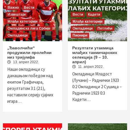
Важно
Вести
Извештаји
Вести
Кадети
Млађе категорије
Млађе категорије
Омладинска лига Србије
Омладинци
Петлићи
Омладинци
Пионири
„Ђаволчићи“
Резултати утакмица
продужили пролећни
млађих такмичарских
низ тријумфа
селекција (9 – 10.
април)
13. април 2022.
11. април 2022.
Наши омладинци су
Омладинци Младост
данашњом победом над
(Лучани) – Раднички 1923
екипом Графичара,
0:2 Омладинци 2 Сушица –
резултатом 3:1 (2:1),
Раднички 1923 0:3
наставили серију сјајних
Кадети…
игара…