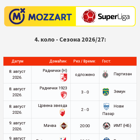
4. коло - Сезона 2026/27:
Датум
Домаћин:
Рез / Време:
Гост:
Раднички (Н)
8. август
Партизан
oдложено
2026.
Раднички 1923
8. август
Земун
3 - 0
2026.
Црвена звезда
Нови
8. август
2 - 0
2026.
Пазар
9. август
Мачва
ИМТ (НБ)
20:00
2026.
9. август