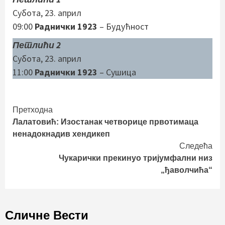
Субота, 23. април
09:00
Раднички 1923
– Будућност
Петлићи 2
Субота, 23. април
11:00
Раднички 1923
– Сушица
Continue
Претходна
Лалатовић: Изостанак четворице првотимаца
Reading
ненадокнадив хендикеп
Следећа
Чукарички прекинуо тријумфални низ
„ђаволчића“
Сличне Вести