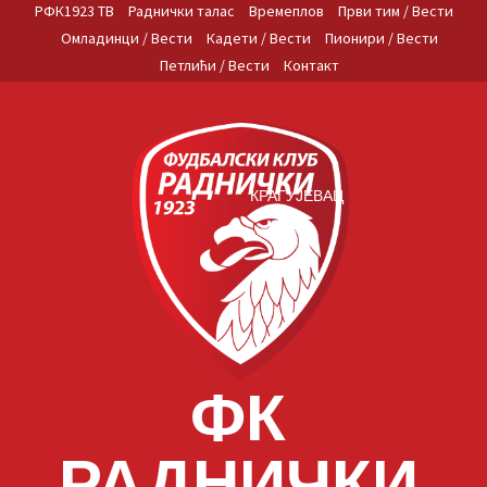
Skip
РФК1923 ТВ
Раднички талас
Времеплов
Први тим / Вести
to
Омладинци / Вести
Кадети / Вести
Пионири / Вести
content
Петлићи / Вести
Контакт
КРАГУЈЕВАЦ
ФК
РАДНИЧКИ