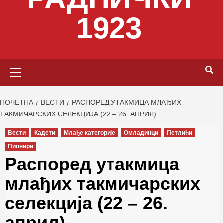
1923
Primary
Menu
ПОЧЕТНА
ВЕСТИ
РАСПОРЕД УТАКМИЦА МЛАЂИХ
ТАКМИЧАРСКИХ СЕЛЕКЦИЈА (22 – 26. АПРИЛ)
Вести
Кадети
Млађе категорије
Омладинци
Петлићи
Пионири
Распоред утакмица
млађих такмичарских
селекција (22 – 26.
април)