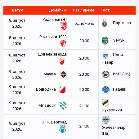
Датум
Домаћин:
Рез / Време:
Гост:
Раднички (Н)
8. август
Партизан
oдложено
2026.
Раднички 1923
8. август
Земун
20:00
2026.
Црвена звезда
Нови
8. август
20:00
2026.
Пазар
9. август
Мачва
ИМТ (НБ)
20:00
2026.
9. август
Војводина
Радник
20:00
2026.
9. август
Младост
21:00
2026.
Чукарички
ОФК Београд
9. август
21:00
Железничар
2026.
(Па)