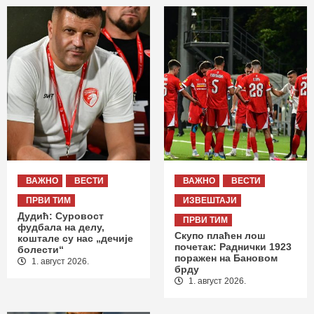
ВАЖНО
ВЕСТИ
ВАЖНО
ВЕСТИ
ПРВИ ТИМ
ИЗВЕШТАЈИ
Дудић: Суровост
ПРВИ ТИМ
фудбала на делу,
Скупо плаћен лош
коштале су нас „дечије
почетак: Раднички 1923
болести“
поражен на Бановом
1. август 2026.
брду
1. август 2026.