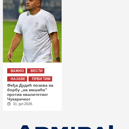
ВАЖНО
ВЕСТИ
НАЈАВЕ
ПРВИ ТИМ
Феђа Дудић позива на
борбу „на мишиће”
против квалитетног
Чукаричког
31. јул 2026.