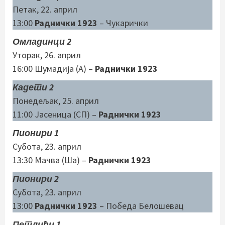
Петак, 22. април
13:00
Раднички 1923
– Чукарички
Омладинци 2
Уторак, 26. април
16:00 Шумадија (А) –
Раднички 1923
Кадети 2
Понедељак, 25. април
11:00 Јасеница (СП) –
Раднички 1923
Пионири 1
Субота, 23. април
13:30 Мачва (Ша) –
Раднички 1923
Пионири 2
Субота, 23. април
13:00
Раднички 1923
– Победа Белошевац
Петлићи 1