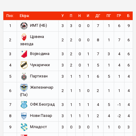
Поз:
Ekipa:
У
П
Н
И
ДГ
ПГ
ГР
Б
ИМТ (НБ)
1
3
3
0
0
7
1
6
9
Црвена
2
2
2
0
0
8
1
7
6
звезда
Војводина
3
3
2
0
1
7
3
4
6
Чукарички
4
3
2
0
1
5
1
4
6
Партизан
5
3
1
1
1
6
5
1
4
Железничар
6
2
1
1
0
2
1
1
4
(Па)
ОФК Београд
7
3
1
1
1
4
5
-1
4
Нови Пазар
8
3
1
1
1
2
4
-2
4
Младост
9
3
0
3
0
1
1
0
3