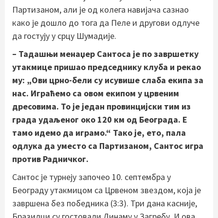
Партизаном, али је од колега навијача сазнао
како је дошло до тога да Пеле и другови одлуче
да гостују у срцу Шумадије.
– Тадашњи менаџер Сантоса је по завршетку
утакмице пришао председнику клуба и рекао
му: „Ови црно-бели су исувише слаба екипа за
нас. Играћемо са овом екипом у црвеним
дресовима. То је један провинцијски тим из
града удаљеног око 120 км од Београда. Е
тамо идемо да играмо.“ Тако је, ето, пала
одлука да уместо са Партизаном, Сантос игра
против Радничког.
Сантос је турнеју започео 10. септембра у
Београду утакмицом са Црвеном звездом, која је
завршена без победника (3:3). Три дана касније,
Бразилци су гостовали Динаму у Загребу. И ова