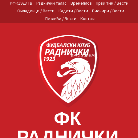
Skip
РФК1923 ТВ
Раднички талас
Времеплов
Први тим / Вести
to
Омладинци / Вести
Кадети / Вести
Пионири / Вести
content
Петлићи / Вести
Контакт
КРАГУЈЕВАЦ
ФК
РАДНИЧКИ