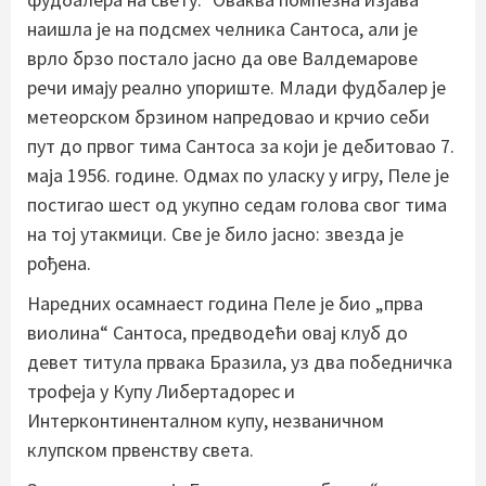
наишла је на подсмех челника Сантоса, али је
врло брзо постало јасно да ове Валдемарове
речи имају реално упориште. Млади фудбалер је
метеорском брзином напредовао и крчио себи
пут до првог тима Сантоса за који је дебитовао 7.
маја 1956. године. Одмах по уласку у игру, Пеле је
постигао шест од укупно седам голова свог тима
на тој утакмици. Све је било јасно: звезда је
рођена.
Наредних осамнаест година Пеле је био „прва
виолина“ Сантоса, предводећи овај клуб до
девет титула првака Бразила, уз два победничка
трофеја у Купу Либертадорес и
Интерконтиненталном купу, незваничном
клупском првенству света.