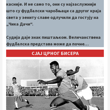
касније. И не само то, они су најзаслужнији
што су фудбалски чаробњаци са другог краја
света у зениту славе одлучили да гостују на
„Чика Дачи“.
Судија даје знак пиштаљком. Величанствена
фудбалска представа може да почне…
СЈАЈ ЦРНОГ БИСЕРА