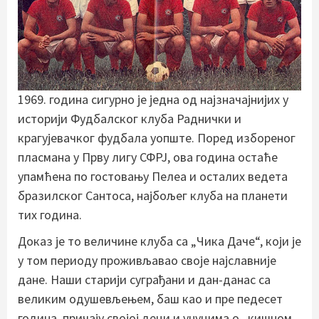
1969. година сигурно је једна од најзначајнијих у
историји Фудбалског клуба Раднички и
крагујевачког фудбала уопште. Поред избореног
пласмана у Прву лигу СФРЈ, ова година остаће
упамћена по гостовању Пелеа и осталих ведета
бразилског Сантоса, најбољег клуба на планети
тих година.
Доказ је то величине клуба са „Чика Даче“, који је
у том периоду проживљавао своје најславније
дане. Наши старији суграђани и дан-данас са
великим одушевљењем, баш као и пре педесет
година, причају својој деци и унуцима о „кишном