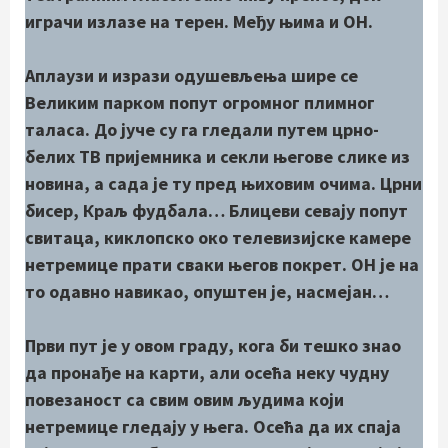
играчи излазе на терен. Међу њима и ОН.
Аплаузи и изрази одушевљења шире се
Великим парком попут огромног плимног
таласа. До јуче су га гледали путем црно-
белих ТВ пријемника и секли његове слике из
новина, а сада је ту пред њиховим очима. Црни
бисер, Краљ фудбала… Блицеви севају попут
свитаца, киклопско око телевизијске камере
нетремице прати сваки његов покрет. ОН је на
то одавно навикао, опуштен је, насмејан…
Први пут је у овом граду, кога би тешко знао
да пронађе на карти, али осећа неку чудну
повезаност са свим овим људима који
нетремице гледају у њега. Осећа да их спаја