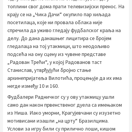
топлини свог дома прати телевизијски пренос. На
крају се на „Чика Дачи“ окупило пар хиљада
посетилаца, које ни провала облака није
спречила да уживо гледају фудбалског краља на
делу. До дана данашњег лицитира се бројем
гледалаца на тој утакмици, што неодољиво
подсећа на ону сцену из чувене представе
„Радован Трећи“, у којој Радованов таст
Станислав, утврђујући бројно стање
архинепријатеља Вилотића, процењује да их има
негде између 10 и 160.
Фудбалери Радничког су у ову утакмицу ушли
само дан након првенственог дуела са имењаком
из Ниша. Иако уморни, Крагујевчани су изузетно
мотивисани изашли „на црту“ Бразилцима.
Услови за игру били су прилично лоши, кишом