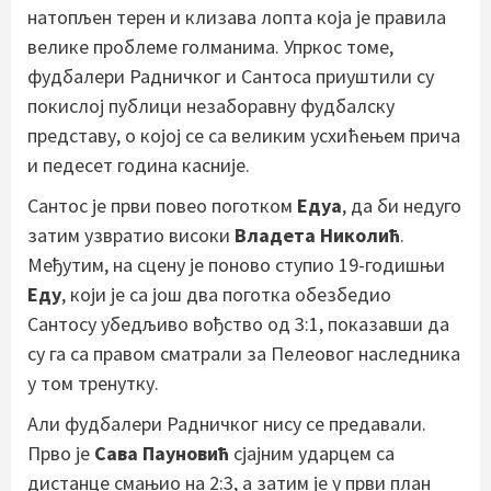
натопљен терен и клизава лопта која је правила
велике проблеме голманима. Упркос томе,
фудбалери Радничког и Сантоса приуштили су
покислој публици незаборавну фудбалску
представу, о којој се са великим усхићењем прича
и педесет година касније.
Сантос је први повео поготком
Едуа
, да би недуго
затим узвратио високи
Владета Николић
.
Међутим, на сцену је поново ступио 19-годишњи
Еду
, који је са још два поготка обезбедио
Сантосу убедљиво вођство од 3:1, показавши да
су га са правом сматрали за Пелеовог наследника
у том тренутку.
Али фудбалери Радничког нису се предавали.
Прво је
Сава Пауновић
сјајним ударцем са
дистанце смањио на 2:3, а затим је у први план