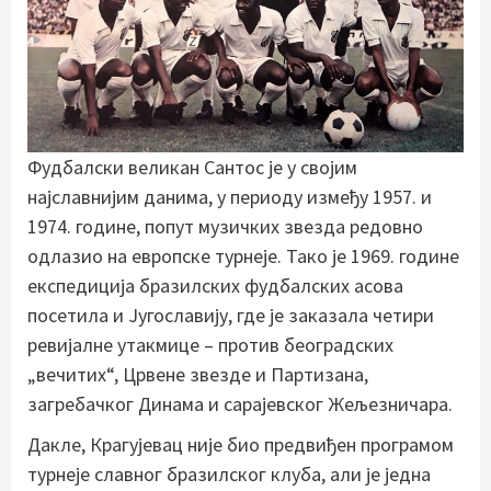
Фудбалски великан Сантос је у својим
најславнијим данима, у периоду између 1957. и
1974. године, попут музичких звезда редовно
одлазио на европске турнеје. Тако је 1969. године
експедиција бразилских фудбалских асова
посетила и Југославију, где је заказала четири
ревијалне утакмице – против београдских
„вечитих“, Црвене звезде и Партизана,
загребачког Динама и сарајевског Жељезничара.
Дакле, Крагујевац није био предвиђен програмом
турнеје славног бразилског клуба, али је једна