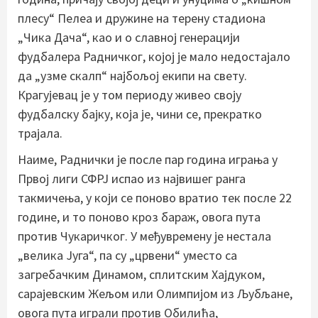
плесу“ Пелеа и дружине на терену стадиона
„Чика Дача“, као и о славној генерацији
фудбалера Радничког, којој је мало недостајало
да „узме скалп“ најбољој екипи на свету.
Крагујевац је у том периоду живео своју
фудбалску бајку, која је, чини се, прекратко
трајала.
Наиме, Раднички је после пар година играња у
Првој лиги СФРЈ испао из највишег ранга
такмичења, у који се поново вратио тек после 22
године, и то поново кроз бараж, овога пута
против Чукаричког. У међувремену је нестала
„велика Југа“, па су „црвени“ уместо са
загребачким Динамом, сплитским Хајдуком,
сарајевским Жељом или Олимпијом из Љубљане,
овога пута играли против Обилића,