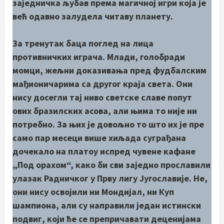
заједничка љубав према магичној игри која је
већ одавно залудела читаву планету.
За тренутак баца поглед на лица
противничких играча. Млади, голобради
момци, жељни доказивања пред фудбалским
мађионичарима са другог краја света. Они
нису досегли тај ниво светске славе попут
ових бразилских асова, али њима то није ни
потребно. За њих је довољно то што их је пре
само пар месеци више хиљада суграђана
дочекало на платоу испред чувене кафане
„Под орахом“, како би сви заједно прославили
улазак Радничког у Прву лигу Југославије. Не,
они нису освојили ни Мoндијал, ни Куп
шампиона, али су направили један истински
подвиг, који ће се препричавати деценијама