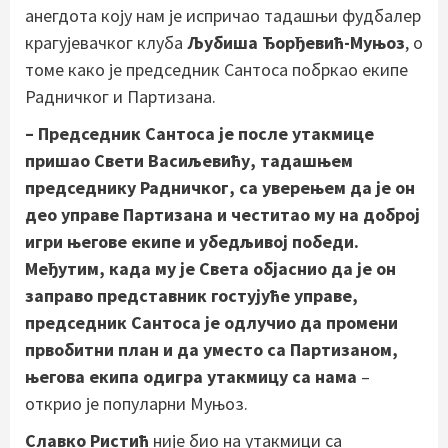
анегдота коју нам је испричао тадашњи фудбалер
крагујевачког клуба
Љубиша Ђорђевић-Муњоз
, о
томе како је председник Сантоса побркао екипе
Радничког и Партизана.
– Председник Сантоса је после утакмице
пришао Свети Васиљевићу, тадашњем
председнику Радничког, са уверењем да је он
део управе Партизана и честитао му на доброј
игри његове екипе и убедљивој победи.
Међутим, када му је Света објаснио да је он
заправо представник гостујуће управе,
председник Сантоса је одлучио да промени
првобитни план и да уместо са Партизаном,
његова екипа одигра утакмицу са нама
–
открио је популарни Муњоз.
Славко Ристић
није био на утакмици са