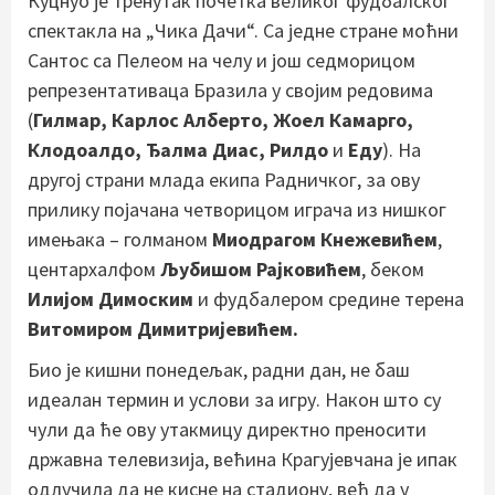
Куцнуо је тренутак почетка великог фудбалског
спектакла на „Чика Дачи“. Са једне стране моћни
Сантос са Пелеом на челу и још седморицом
репрезентативаца Бразила у својим редовима
(
Гилмар, Карлос Алберто, Жоел Камарго,
Клодоалдо, Ђалма Диас, Рилдо
и
Еду
). На
другој страни млада екипа Радничког, за ову
прилику појачана четворицом играча из нишког
имењака – голманом
Миодрагом Кнежевићем
,
центархалфом
Љубишом Рајковићем
, беком
Илијом Димоским
и фудбалером средине терена
Витомиром Димитријевићем.
Био је кишни понедељак, радни дан, не баш
идеалан термин и услови за игру. Након што су
чули да ће ову утакмицу директно преносити
државна телевизија, већина Крагујевчана је ипак
одлучила да не кисне на стадиону, већ да у