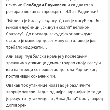
искочио
Слободан Пауновски
и са два гола
режирао шокантан преокрет – 4:3 за Раднички!
Публика је била у севдаху. Да ли је могуће да ће
њихови љубимци „скинути скалп“ великом
Сантосу?! До последњег судијског звиждука
остало је мање од десет минута, толико је још
требало издржати…
Али авај! Фудбалски краљ је у последњим
тренуцима утакмице демонстрирао своју класу и
као на игрици се прошетао до гола Радничког,
поставивши коначних 4:4.
Овакав ток утакмице изазвао је различите
теорије завере. Једна од најраширенијих је та да
је резултат утакмице на „Чика Дачи“ био унапред
договорен.