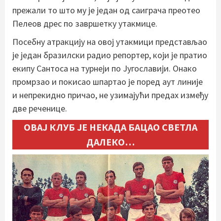
прежали то што му је један од саиграча преотео
Пелеов дрес по завршетку утакмице.
Посебну атракцију на овој утакмици представљао
је један бразилски радио репортер, који је пратио
екипу Сантоса на турнеји по Југославији. Онако
промрзао и покисао шпартао је поред аут линије
и непрекидно причао, не узимајући предах између
две реченице.
ОВАЈ КЛУБ ЈЕ НЕКАДА БАЦАО СВЕТЛА
ДАЛЕКО…