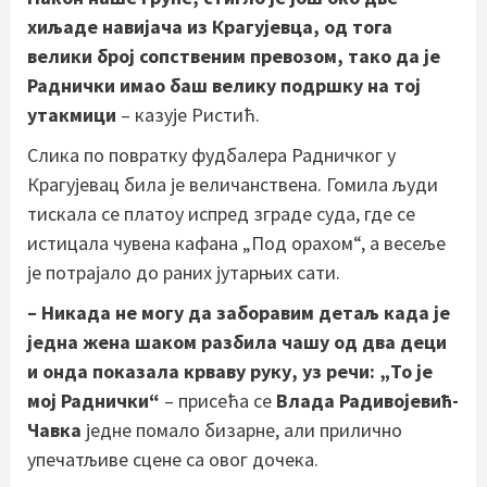
хиљаде навијача из Крагујевца, од тога
велики број сопственим превозом, тако да је
Раднички имао баш велику подршку на тој
утакмици
– казује Ристић.
Слика по повратку фудбалера Радничког у
Крагујевац била је величанствена. Гомила људи
тискала се платоу испред зграде суда, где се
истицала чувена кафана „Под орахом“, а весеље
је потрајало до раних јутарњих сати.
– Никада не могу да заборавим детаљ када је
једна жена шаком разбила чашу од два деци
и онда показала крваву руку, уз речи: „То је
мој Раднички“
– присећа се
Влада Радивојевић-
Чавка
једне помало бизарне, али прилично
упечатљиве сцене са овог дочека.