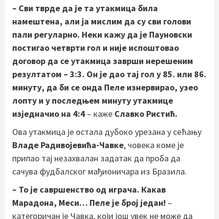
– Сви тврде да је та утакмица била
намештена, али ја мислим да су сви голови
пали регуларно. Неки кажу да је Пауновски
постигао четврти гол и није испоштовао
договор да се утакмица заврши нерешеним
резултатом – 3:3. Он је дао тај гол у 85. или 86.
минуту, да би се онда Пеле изнервирао, узео
лопту и у последњем минуту утакмице
изједначио на 4:4
– каже
Славко Ристић.
Ова утакмица је остала дубоко урезана у сећању
Владе Радивојевића-Чавке
, човека коме је
припао тај незахвалан задатак да проба да
сачува фудбалског мађионичара из Бразила.
– То је савршенство од играча. Какав
Марадона, Меси… Пеле је број један!
–
категоричан је Чавка, који још увек не може да