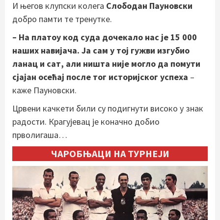
И његов клупски колега
Слободан Пауновски
добро памти те тренутке.
– На платоу код суда дочекало нас је 15 000
наших навијача. Ја сам у тој гужви изгубио
ланац и сат, али ништа није могло да помути
сјајан осећај после тог историјског успеха
–
каже Пауновски.
Црвени качкети били су подигнути високо у знак
радости. Крагујевац је коначно добио
прволигаша…
ЧАРОБЊАЦИ НА ТУРНЕЈИ