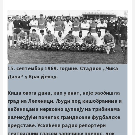
15. септембар 1969. године. Стадион „Чика
Дача“ у Крагујевцу.
Киша овога дана, као у инат, није заобишла
град на Лепеници. Људи под кишобранима и
кабаницама нервозно цупкају на трибинама
ишчекујући почетак грандиозне фудбалске
представе. Усхићени радио репортери
театралним гласом започињу пренос, док