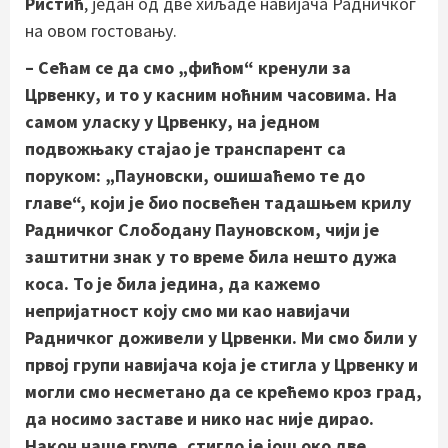
Ристић
, један од две хиљаде навијача Радничког
на овом гостовању.
– Сећам се да смо „фићом“ кренули за
Црвенку, и то у касним ноћним часовима. На
самом уласку у Црвенку, на једном
подвожњаку стајао је транспарент са
поруком: „Пауновски, ошишаћемо те до
главе“, који је био посвећен тадашњем крилу
Радничког Слободану Пауновском, чији је
заштитни знак у то време била нешто дужа
коса. То је била једина, да кажемо
непријатност коју смо ми као навијачи
Радничког доживели у Црвенки. Ми смо били у
првој групи навијача која је стигла у Црвенку и
могли смо несметано да се крећемо кроз град,
да носимо заставе и нико нас није дирао.
Након наше групе, стигло је још око две