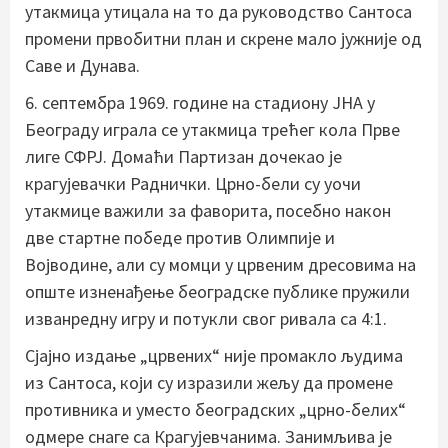
утакмица утицала на то да руководство Сантоса
промени првобитни план и скрене мало јужније од
Саве и Дунава.
6. септембра 1969. године на стадиону ЈНА у
Београду играла се утакмица трећег кола Прве
лиге СФРЈ. Домаћи Партизан дочекао је
крагујевачки Раднички. Црно-бели су уочи
утакмице важили за фаворита, посебно након
две стартне победе против Олимпије и
Војводине, али су момци у црвеним дресовима на
опште изненађење београдске публике пружили
изванредну игру и потукли свог ривала са 4:1.
Сјајно издање „црвених“ није промакло људима
из Сантоса, који су изразили жељу да промене
противника и уместо београдских „црно-белих“
одмере снаге са Крагујевчанима. Занимљива је