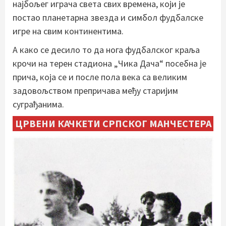
најбољег играча света свих времена, који је
постао планетарна звезда и симбол фудбалске
игре на свим континентима.
А како се десило то да нога фудбалског краља
крочи на терен стадиона „Чика Дача“ посебна је
прича, која се и после пола века са великим
задовољством препричава међу старијим
суграђанима.
ЦРВЕНИ КАЧКЕТИ СРПСКОГ МАНЧЕСТЕРА