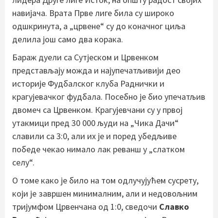
навијача. Врата Прве лиге била су широко
одшкринута, а „црвене“ су до коначног циља
делила још само два корака.
Бараж дуели са Сутјеском и Црвенком
представљају можда и најупечатљивији део
историје Фудбалског клуба Раднички и
крагујевачког фудбала. Посебно је био упечатљив
двомеч са Црвенком. Крагујевчани су у првој
утакмици пред 30 000 људи на „Чика Дачи“
славили са 3:0, али их је и поред убедљиве
победе чекао нимало лак реванш у „слатком
селу“.
О томе како је било на том одлучујућем сусрету,
који је завршен минималним, али и недовољним
тријумфом Црвенчана од 1:0, сведочи
Славко