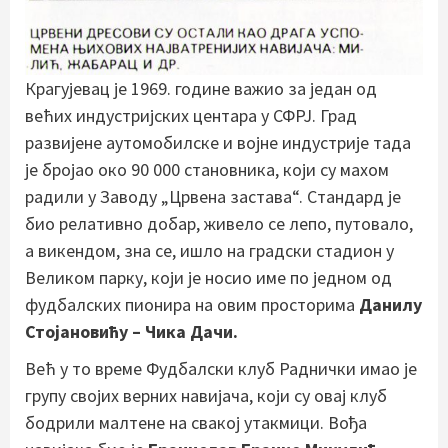
Крагујевац је 1969. године важио за један од
већих индустријских центара у СФРЈ. Град
развијене аутомобилске и војне индустрије тада
је бројао око 90 000 становника, који су махом
радили у Заводу „Црвена застава“. Стандард је
био релативно добар, живело се лепо, путовало,
а викендом, зна се, ишло на градски стадион у
Великом парку, који је носио име по једном од
фудбалских пионира на овим просторима
Данилу
Стојановићу – Чика Дачи.
Већ у то време Фудбалски клуб Раднички имао је
групу својих верних навијача, који су овај клуб
бодрили малтене на свакој утакмици. Вођа