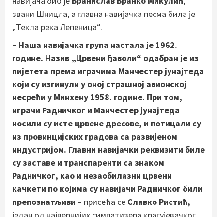
навијача био је
Бранислав Бранко Микулић
,
звани Шницла, а главна навијачка песма била је
„Текла река Лепеница“.
– Наша навијачка група настала је 1962.
године. Назив „Црвени ђаволи“ одабран је из
пијетета према играчима Манчестер јунајтеда
који су изгинули у оној страшној авионској
несрећи у Минхену 1958. године. При том,
играчи Радничког и Манчестер јунајтеда
носили су исте црвене дресове, и потицали су
из провинцијских градова са развијеном
индустријом. Главни навијачки реквизити биле
су заставе и транспаренти са знаком
Радничког, као и незаобилазни црвени
качкети по којима су навијачи Радничког били
препознатљиви
– присећа се
Славко Ристић,
један од највернијих симпатизера крагујевачког