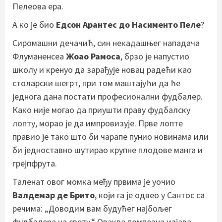
Пелеова ера.
А ко је био
Едсон Арантес до Насименто Пеле
?
Сиромашни дечачић, син некадашњег нападача
Флуманенсеа
Жоао Рамоса
, брзо је напустио
школу и кренуо да зарађује новац радећи као
столарски шегрт, при том маштајући да ће
једнога дана постати професионални фудбалер.
Како није могао да приушти праву фудбалску
лопту, морао је да импровизује. Прве лопте
правио је тако што би чарапe пунио новинама или
би једноставно шутирао крупне плодове манга и
грејпфрута.
Таленат овог момка међу првима је уочио
Валдемар де Брито
, који га је одвео у Сантос са
речима: „Доводим вам будућег најбољег
фудбалера на свету.“ Оваква помпезна изјава