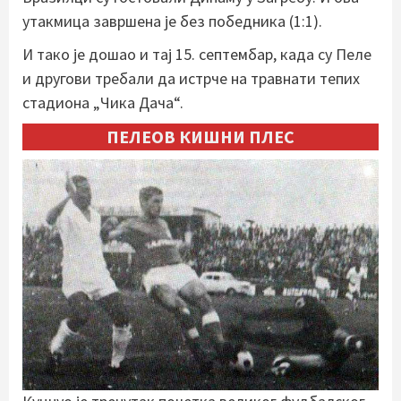
утакмица завршена је без победника (1:1).
И тако је дошао и тај 15. септембар, када су Пеле
и другови требали да истрче на травнати тепих
стадиона „Чика Дача“.
ПЕЛЕОВ КИШНИ ПЛЕС