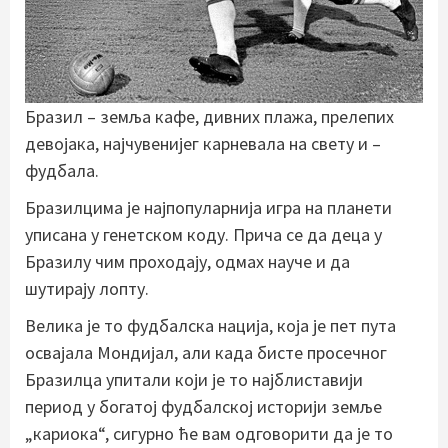
Бразил – земља кафе, дивних плажа, прелепих
девојака, најчувенијег карневала на свету и –
фудбала.
Бразилцима је најпопуларнија игра на планети
уписана у генетском коду. Прича се да деца у
Бразилу чим проходају, одмах науче и да
шутирају лопту.
Велика је то фудбалска нација, која је пет пута
освајала Мoндијал, али када бисте просечног
Бразилца упитали који је то најблиставији
период у богатој фудбалској историји земље
„кариока“, сигурно ће вам одговорити да је то