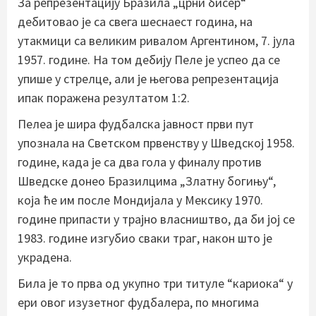
За репрезентацију Бразила „црни бисер“
дебитовао је са свега шеснаест година, на
утакмици са великим ривалом Аргентином, 7. јула
1957. године. На том дебију Пеле је успео да се
упише у стрелце, али је његова репрезентација
ипак поражена резултатом 1:2.
Пелеа је шира фудбалска јавност први пут
упознала на Светском првенству у Шведској 1958.
године, када је са два гола у финалу против
Шведске донео Бразилцима „Златну богињу“,
која ће им после Мондијала у Мексику 1970.
године припасти у трајно власништво, да би јој се
1983. године изгубио сваки траг, након што је
украдена.
Била је то прва од укупно три титуле “кариока“ у
ери овог изузетног фудбалера, по многима