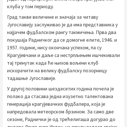
клуба у том периоду.
Град такве величине и значаја за читаву
Југославију заслуживао је да има представника у
најјачем фудбалском рангу такмичења. Прва два
покушаја Радничког да се домогне елите, 1946. и
1957. године, нису окончана успехом, па су
Крагујевчани и даље са нестрпљењем ишчекивали
тај тренутак када ће њихов вољени клуб
искорачити на велику фудбалску позорницу
тадашње Југославије.
У другој половини шездесетих година почела је
полако да стасава једна изузетно талентована
генерација крагујевачких фудбалера, која је
напредовала метеорском брзином. За само две
сезоне, Раднички је од трећелигаша догурао до
лидера Друге лиге Исток, на општу радост својих