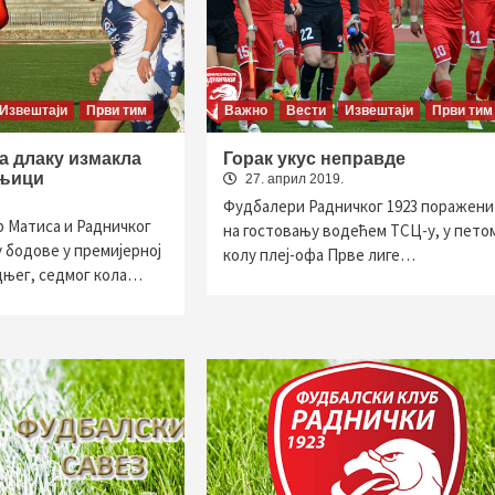
Извештаји
Први тим
Важно
Вести
Извештаји
Први тим
а длаку измакла
Горак укус неправде
ањици
27. април 2019.
Фудбалери Радничког 1923 поражени
 Матиса и Радничког
на гостовању водећем ТСЦ-у, у пето
у бодове у премијерној
колу плеј-офа Прве лиге…
дњег, седмог кола…