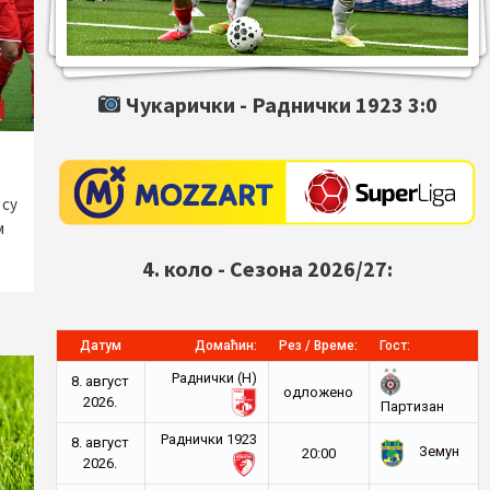
Чукарички -
Раднички 1923
3:0
 су
м
4. коло - Сезона 2026/27:
Датум
Домаћин:
Рез / Време:
Гост:
Раднички (Н)
8. август
oдложено
2026.
Партизан
Раднички 1923
8. август
Земун
20:00
2026.