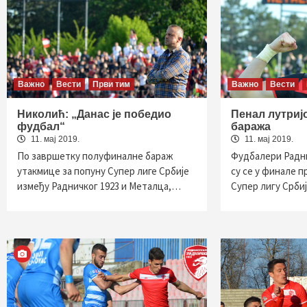
Важно
Вести
Први тим
Важно
Вести
Николић: „Данас је победио
Пенал лутриј
фудбал“
баража
11. мај 2019.
11. мај 2019.
По завршетку полуфиналне бараж
Фудбалери Радни
утакмице за попуну Супер лиге Србије
су се у финале 
између Радничког 1923 и Металца,…
Супер лигу Срби