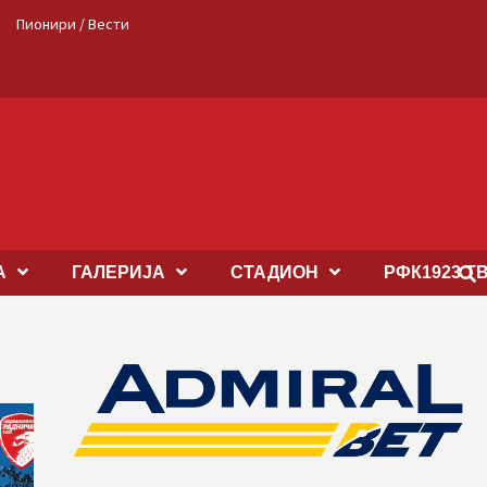
Пионири / Вести
А
ГАЛЕРИЈА
СТАДИОН
РФК1923 Т