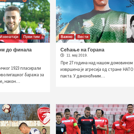
Извештаји
Први тим
Важно
Вести
ом до финала
Сећање на Горана
11. мај 2019.
Пре 27 година над нашом домовином
чког 1923 пласирали
извршена је агресија од стране НАТО
прволигашког баража за
пакта. У даноноћним…
је, након…