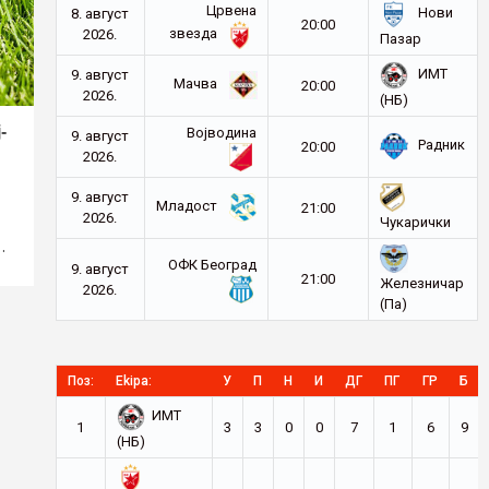
Црвена
Нови
8. август
20:00
звезда
2026.
Пазар
ИМТ
9. август
Мачва
20:00
2026.
(НБ)
-
Војводина
9. август
Радник
20:00
2026.
9. август
Младост
21:00
2026.
Чукарички
…
ОФК Београд
9. август
21:00
Железничар
2026.
(Па)
Поз:
Ekipa:
У
П
Н
И
ДГ
ПГ
ГР
Б
ИМТ
1
3
3
0
0
7
1
6
9
(НБ)