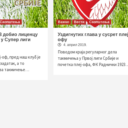
Саопштења
Важно
Вести
Саопштења
3 добио лиценцу
Уздигнутих глава у сусрет плеј
 у Супер лиги
офу
4. април 2019.
Поводом краја регуларног дела
-оф, пред наш клуб је
такмичења у Првој лиги Србије и
задатак, а то
почетка плеј-офа, ФК Раднички 1923
 за такмичење…