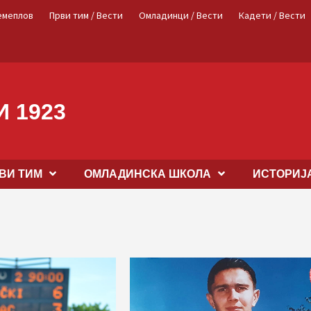
емеплов
Први тим / Вести
Омладинци / Вести
Кадети / Вести
 1923
ВИ ТИМ
OМЛАДИНСКА ШКОЛА
ИСТОРИЈ