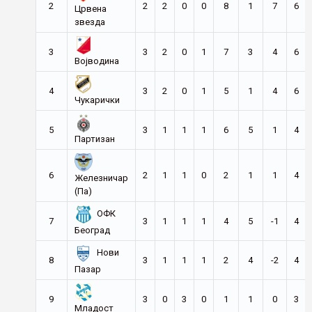
2
2
2
0
0
8
1
7
6
Црвена
звезда
3
3
2
0
1
7
3
4
6
Војводина
4
3
2
0
1
5
1
4
6
Чукарички
5
3
1
1
1
6
5
1
4
Партизан
6
2
1
1
0
2
1
1
4
Железничар
(Па)
ОФК
7
3
1
1
1
4
5
-1
4
Београд
Нови
8
3
1
1
1
2
4
-2
4
Пазар
9
3
0
3
0
1
1
0
3
Младост