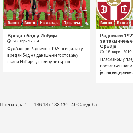
Важно
Вести
Извештаји
Први тим
Важно
Вести
Вредан бод у Инђији
Раднички 192
за такмичење
20. април 2019.
Србије
Фудбалери Радничког 1923 освојили су
18. април 2019.
вредан бод на данашњем гостовању
Пласманом у плеј
екипи Инђије, у оквиру четвртог…
постављен нови 
је лиценцирање
Пагинација
…
139
Претходна
1
136
137
138
140
Следећа
чланака