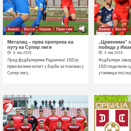
Важно
Вести
Најаве
Први тим
Важно
Вести
Металац – прва препрека на
„Црвенима“ з
путу ка Супер лиги
победа у Ив
8. мај 2019.
4. мај 2019.
Пред фудбалерима Радничког 1923 је
Фудбалери Јавор
први велики испит у борби за пласман у
1923 поделили с
Супер лигу…
утакмици после