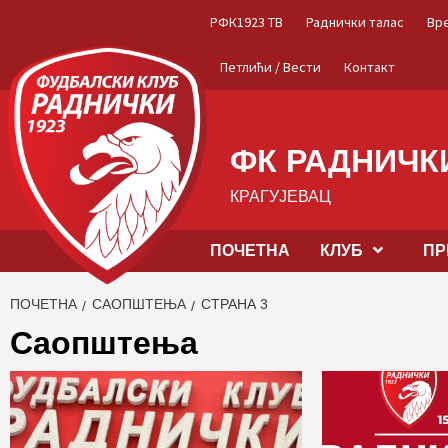
Skip
РФК1923 ТВ
Раднички талас
Вр
to
content
Петлићи / Вести
Контакт
ФК РАДНИЧКИ
КРАГУЈЕВАЦ
ПОЧЕТНА
КЛУБ
ПР
ПОЧЕТНА
САОПШТЕЊА
СТРАНА 3
Саопштења