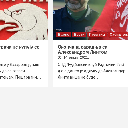
Важно
Вести
Први тим
Саопштењ
рача не купују се
Окончана сарадња са
Александром Линтом
14. април 2021.
ице у Лазаревцу, наш
СПД Фудбалски клуб Раднички 1923
 да се огласи
д.о.о донео је одлуку да Александар
пштењем. Поштовани…
Линта више не буде…