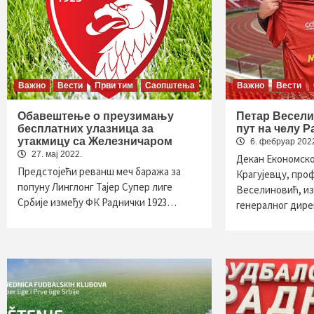
Важно
Вести
Први тим
Саопштења
Важно
Вести
Обавештење о преузимању
Петар Весели
бесплатних улазница за
пут на челу Р
утакмицу са Железничаром
6. фебруар 202
27. мај 2022.
Декан Економско
Предстојећи реванш меч баража за
Крагујевцу, про
попуну Линглонг Тајер Супер лиге
Веселиновић, иза
Србије између ФК Раднички 1923…
генералног дир