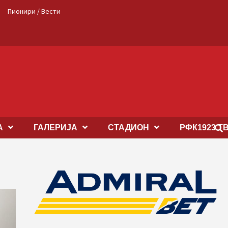
Пионири / Вести
А
ГАЛЕРИЈА
СТАДИОН
РФК1923 Т