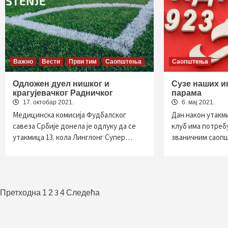
Важно
Вести
Први тим
Саопштења
Саопштења
Одложен дуел нишког и
Сузе наших иг
крагујевачког Радничког
парама
17. октобар 2021.
6. мај 2021.
Медицинска комисија Фудбалског
Дан након утакм
савеза Србије донела је одлуку да се
клуб има потребу
утакмица 13. кола Линглонг Супер…
званичним сао
Пагинација
3
Претходна
1
2
4
Следећа
чланака