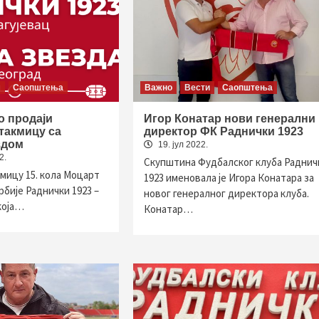
м
Саопштења
Важно
Вести
Саопштења
о продаји
Игор Конатар нови генерални
утакмицу са
директор ФК Раднички 1923
здом
19. јул 2022.
2.
Скупштина Фудбалског клуба Раднич
кмицу 15. кола Моцарт
1923 именовала је Игора Конатара за
рбије Раднички 1923 –
новог генералног директора клуба.
која…
Конатар…