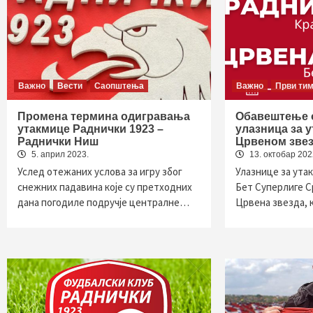
Важно
Вести
Саопштења
Важно
Први ти
Промена термина одигравања
Обавештење 
утакмице Раднички 1923 –
улазница за 
Раднички Ниш
Црвеном зве
5. април 2023.
13. октобар 202
Услед отежаних услова за игру због
Улазнице за ута
снежних падавина које су претходних
Бет Суперлиге С
дана погодиле подручје централне…
Црвена звезда, 