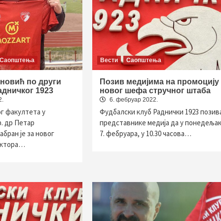
Саопштења
Вести
Саопштења
новић по други
Позив медијима на промоцију
адничког 1923
новог шефа стручног штаба
2.
6. фебруар 2022.
г факултета у
Фудбалски клуб Раднички 1923 позив
ф. др Петар
представнике медија да у понедељак
бран је за новог
7. фебруара, у 10.30 часова…
ектора…