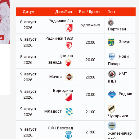
Датум
Домаћин:
Рез / Време:
Гост:
Раднички (Н)
8. август
oдложено
2026.
Партизан
а
Раднички 1923
8. август
Земун
20:00
2026.
Црвена
Нови
8. август
20:00
звезда
2026.
Пазар
ИМТ
9. август
Мачва
20:00
2026.
(НБ)
Војводина
9. август
Радник
20:00
2026.
9. август
Младост
21:00
2026.
Чукарички
ОФК Београд
9. август
21:00
Железничар
2026.