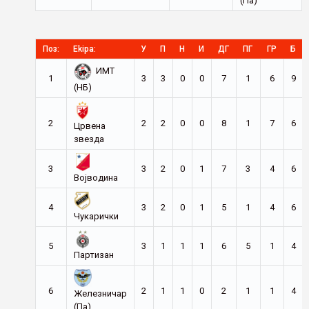
(Па)
Поз:
Ekipa:
У
П
Н
И
ДГ
ПГ
ГР
Б
ИМТ
1
3
3
0
0
7
1
6
9
(НБ)
2
2
2
0
0
8
1
7
6
Црвена
звезда
3
3
2
0
1
7
3
4
6
Војводина
4
3
2
0
1
5
1
4
6
Чукарички
5
3
1
1
1
6
5
1
4
Партизан
6
2
1
1
0
2
1
1
4
Железничар
(Па)