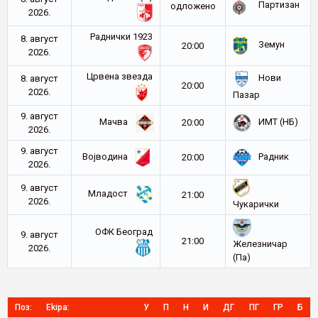
Партизан
oдложено
2026.
Раднички 1923
8. август
Земун
20:00
2026.
Црвена звезда
Нови
8. август
20:00
2026.
Пазар
9. август
Мачва
ИМТ (НБ)
20:00
2026.
9. август
Војводина
Радник
20:00
2026.
9. август
Младост
21:00
2026.
Чукарички
ОФК Београд
9. август
21:00
Железничар
2026.
(Па)
Поз:
Ekipa:
У
П
Н
И
ДГ
ПГ
ГР
Б