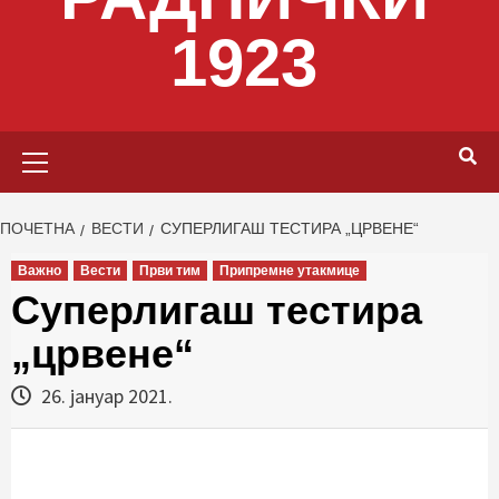
1923
Primary
Menu
ПОЧЕТНА
ВЕСТИ
СУПЕРЛИГАШ ТЕСТИРА „ЦРВЕНЕ“
Важно
Вести
Први тим
Припремне утакмице
Суперлигаш тестира
„црвене“
26. јануар 2021.