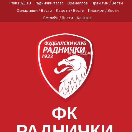
Skip
РФК1923 ТВ
Раднички талас
Времеплов
Први тим / Вести
to
Омладинци / Вести
Кадети / Вести
Пионири / Вести
content
Петлићи / Вести
Контакт
КРАГУЈЕВАЦ
ФК
РАДНИЧКИ