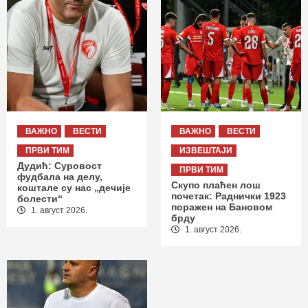
ВАЖНО
ВЕСТИ
ВАЖНО
ВЕСТИ
ПРВИ ТИМ
ИЗВЕШТАЈИ
Дудић: Суровост
ПРВИ ТИМ
фудбала на делу,
Скупо плаћен лош
коштале су нас „дечије
почетак: Раднички 1923
болести“
поражен на Бановом
1. август 2026.
брду
1. август 2026.