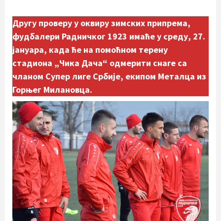
Другу проверу у оквиру зимских припрема,
фудбалери Радничког 1923 имаће у среду, 27.
јануара, када ће на помоћном терену
стадиона „Чика Дача“ одмерити снаге са
чланом Супер лиге Србије, екипом Металца из
Горњег Милановца.