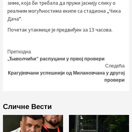
зиме, која би требала да пружи јаснију слику о
реалним могућностима екипе са стадиона „Чика
Дача“.
Почетак утакмице је предвиђен за 13 часова.
Continue
Претходна
„Ђаволчићи“ распуцани у првој провери
Reading
Следећа
Крагујевчани успешнији од Милановчана у другој
провери
Сличне Вести