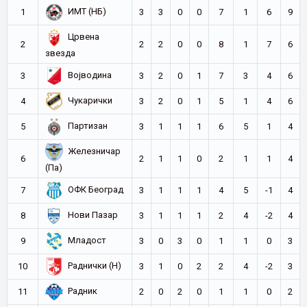
ИМТ (НБ)
1
3
3
0
0
7
1
6
9
Црвена
2
2
2
0
0
8
1
7
6
звезда
Војводина
3
3
2
0
1
7
3
4
6
Чукарички
4
3
2
0
1
5
1
4
6
Партизан
5
3
1
1
1
6
5
1
4
Железничар
6
2
1
1
0
2
1
1
4
(Па)
ОФК Београд
7
3
1
1
1
4
5
-1
4
Нови Пазар
8
3
1
1
1
2
4
-2
4
Младост
9
3
0
3
0
1
1
0
3
Раднички (Н)
10
3
1
0
2
2
4
-2
3
Радник
11
2
0
2
0
1
1
0
2