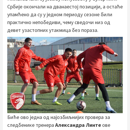
Србије окончали на дванаестој позицији, а остаће
упамћено да су у једном периоду сезоне били
практично непобедиви, чему сведочи низ од
девет узастопних утакмица без пораза.
Биће ово једна од најозбиљнијих провера за
следбенике тренера
Александра Линте
ове