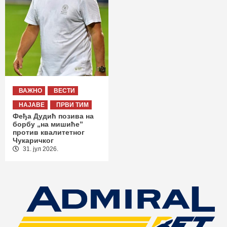
ВАЖНО
ВЕСТИ
НАЈАВЕ
ПРВИ ТИМ
Феђа Дудић позива на
борбу „на мишиће”
против квалитетног
Чукаричког
31. јул 2026.