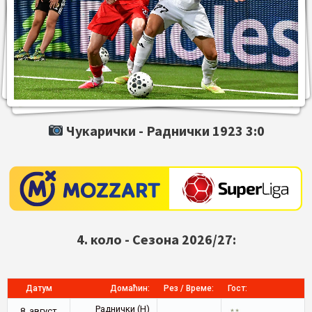
Чукарички -
Раднички 1923
3:0
4. коло - Сезона 2026/27:
Датум
Домаћин:
Рез / Време:
Гост:
Раднички (Н)
8. август