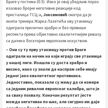
Браге у гостима (0:3). Иако је овај убедљив пораз
изазвао бројне негативне реакције код
присталица ТСЦ-а
,
Јоксимовић
сматра да је
екипа тренера Жарка Лазетића ову утакмицу
одиграла прилично храбро и без превише
респекта према објективно квалитетнијем ривалу
са далеко богатијим европским искуством.
– Они су ту прву утакмицу против Браге
одиграли на начин на који играју све утакмице
у нашој лиги. Изашли су доста храбро и
високо, иако су знали да наспрам себе имају
једног јако квалитетног противника.
Једноставно, показали су жељу да се измере
са једним ривалом европског калибра, што је
за сваку похвалу. Коначан резултат јесте
можда негативан по њих, али сигурно им даје