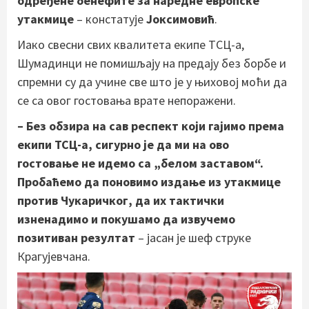
одређене бенефите за наредне европске
утакмице
– констатује
Јоксимовић
.
Иако свесни свих квалитета екипе ТСЦ-а,
Шумадинци не помишљају на предају без борбе и
спремни су да учине све што је у њиховој моћи да
се са овог гостовања врате непоражени.
– Без обзира на сав респект који гајимо према
екипи ТСЦ-а, сигурно је да ми на ово
гостовање не идемо са „белом заставом“.
Пробаћемо да поновимо издање из утакмице
против Чукаричког, да их тактички
изненадимо и покушамо да извучемо
позитиван резултат
– јасан је шеф струке
Крагујевчана.