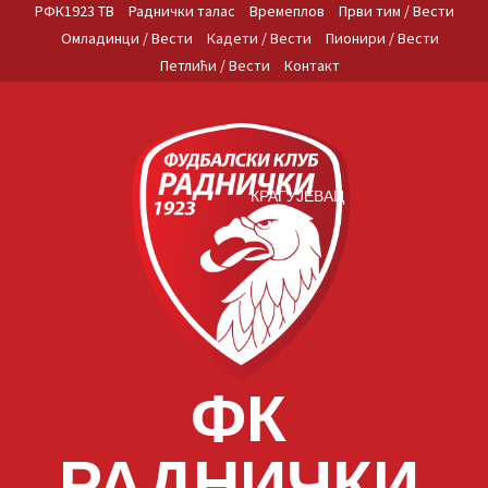
Skip
РФК1923 ТВ
Раднички талас
Времеплов
Први тим / Вести
to
Омладинци / Вести
Кадети / Вести
Пионири / Вести
content
Петлићи / Вести
Контакт
КРАГУЈЕВАЦ
ФК
РАДНИЧКИ