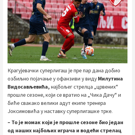
Крагујевачки суперлигаш је пре пар дана добио
озбиљно појачање у офанзиви у виду
Милутина
Видосављевића,
најбољег стрелца „црвених“
прошле сезоне, који се вратио на „Чика Дачу“ и
биће свакако велики адут екипе тренера
Јоксимовића у наставку суперлигашке трке.
– То је момак који је прошле сезоне био један
од наших најбољих играча и водећи стрелац