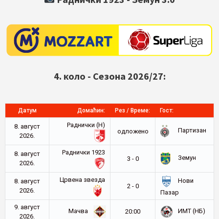
4. коло - Сезона 2026/27:
Датум
Домаћин:
Рез / Време:
Гост:
Раднички (Н)
8. август
Партизан
oдложено
2026.
Раднички 1923
8. август
Земун
3 - 0
2026.
Црвена звезда
Нови
8. август
2 - 0
2026.
Пазар
9. август
Мачва
ИМТ (НБ)
20:00
2026.