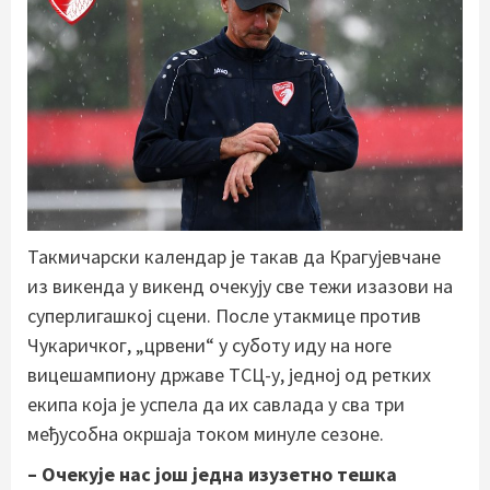
Такмичарски календар је такав да Крагујевчане
из викенда у викенд очекују све тежи изазови на
суперлигашкој сцени. После утакмице против
Чукаричког, „црвени“ у суботу иду на ноге
вицешампиону државе ТСЦ-у, једној од ретких
екипа која је успела да их савлада у сва три
међусобна окршаја током минуле сезоне.
– Очекује нас још једна изузетно тешка