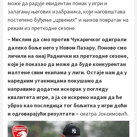
може да радује евидентан помак у игри и
залагању његових изабраника, који наговештава
постепено буђење „црвених“ и њихов повратак на
режим из претходне сезоне.
– Мислим да смо против Чукаричког одиграли
далеко боље него у Новом Пазару. Поново смо
личили на онај Раднички из претходне сезоне,
који је показао да може да буде конкурентан
малтене свим екипама у лиги. Остаје нам да у
наредним утакмицама покушамо да
направимо додатни искорак у погледу
квалитета игре, а ја се искрено надам да ће
убрзо као последица тог бољитка у игри доћи
и одговарајући резултати –
сматра Јоксимовић.