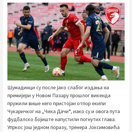
Шумадинци су после јако слабог издања на
премијери у Новом Пазару прошлог викенда
пружили више него пристојан отпор екипи
Чукаричког на „Чика Дачи“, иако су и овога пута
фудбалско бојиште напустили погнутих глава.
Упркос још једном поразу, тренера Јоксимовића