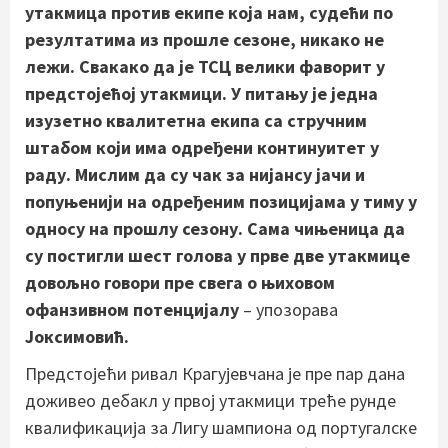
утакмица против екипе која нам, судећи по
резултатима из прошле сезоне, никако не
лежи. Свакако да је ТСЦ велики фаворит у
предстојећој утакмици. У питању је једна
изузетно квалитетна екипа са стручним
штабом који има одређени континуитет у
раду. Мислим да су чак за нијансу јачи и
попуњенији на одређеним позицијама у тиму у
односу на прошлу сезону. Сама чињеница да
су постигли шест голова у прве две утакмице
довољно говори пре свега о њиховом
офанзивном потенцијалу
– упозорава
Јоксимовић.
Предстојећи ривал Крагујевчана је пре пар дана
доживео дебакл у првој утакмици треће рунде
квалификација за Лигу шампиона од португалске