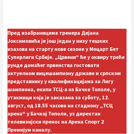
Пред изабраницима тренера Дејана
Јоксимовића је још један у низу тешких
изазова на старту нове сезоне у Моцарт Бет
Суперлиги Србије. „Црвени“ ће у оквиру треће
рунде домаћег првенства гостовати
актуелном вицешампиону државе и српском
представнику у квалификацијама за Лигу
шампиона, екипи ТСЦ-а из Бачке Тополе, у
утакмици која је заказана за суботу, 12.
август, од 18.55 часова на стадиону „ТСЦ
арена“ у Бачкој Тополи, уз директан
телевизијски пренос на Арена Спорт 2
Премијум каналу.