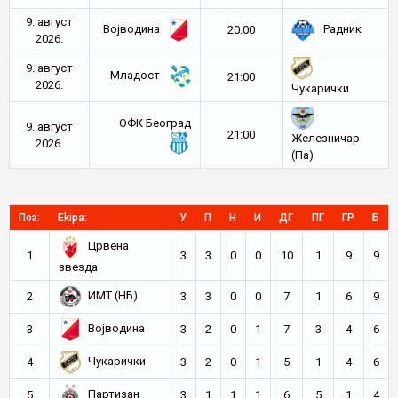
9. август
Војводина
Радник
20:00
2026.
9. август
Младост
21:00
2026.
Чукарички
ОФК Београд
9. август
21:00
Железничар
2026.
(Па)
Поз:
Ekipa:
У
П
Н
И
ДГ
ПГ
ГР
Б
Црвена
1
3
3
0
0
10
1
9
9
звезда
ИМТ (НБ)
2
3
3
0
0
7
1
6
9
Војводина
3
3
2
0
1
7
3
4
6
Чукарички
4
3
2
0
1
5
1
4
6
Партизан
5
3
1
1
1
6
5
1
4