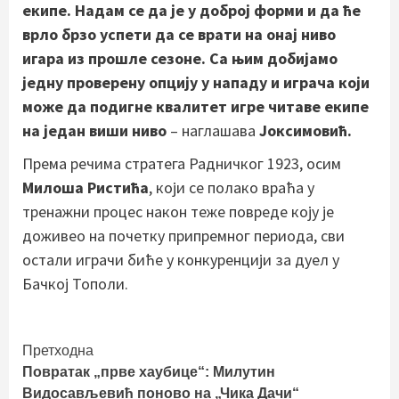
екипе. Надам се да је у доброј форми и да ће
врло брзо успети да се врати на онај ниво
игара из прошле сезоне. Са њим добијамо
једну проверену опцију у нападу и играча који
може да подигне квалитет игре читаве екипе
на један виши ниво
– наглашава
Јоксимовић.
Према речима стратега Радничког 1923, осим
Милоша Ристића
, који се полако враћа у
тренажни процес након теже повреде коју је
доживео на почетку припремног периода, сви
остали играчи биће у конкуренцији за дуел у
Бачкој Тополи.
Continue
Претходна
Повратак „прве хаубице“: Милутин
Reading
Видосављевић поново на „Чика Дачи“