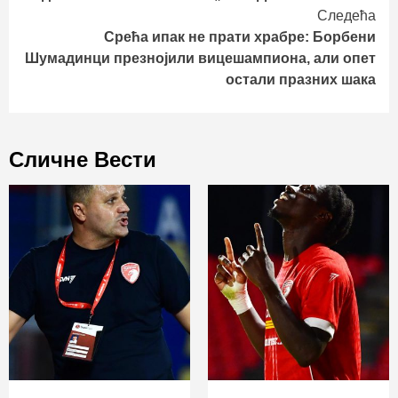
Следећа
Срећа ипак не прати храбре: Борбени
Шумадинци презнојили вицешампиона, али опет
остали празних шака
Сличне Вести