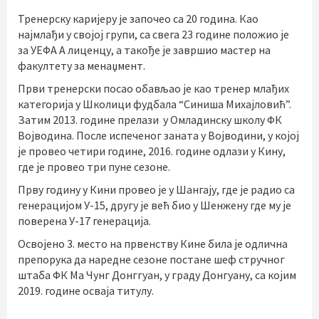
Тренерску каријеру je започео са 20 година. Као
најмлађи у својој групи, са свега 23 године положио је
за УЕФА А лиценцу, а такође је завршио мастер на
факултету за менаџмент.
Први тренерски посао обављао је као тренер млађих
категорија у Школици фудбала “Синиша Михајловић”.
Затим 2013. године прелази у Омладинску школу ФК
Војводина. После испеченог заната у Војводини, у којој
је провео четири године, 2016. године одлази у Кину,
где је провео три пуне сезоне.
Прву годину у Кини провео је у Шангају, где је радио са
генерацијом У-15, другу је већ био у Шенжену где му је
поверена У-17 генерација.
Освојено 3. место на првенству Кине била је одлична
препорука да наредне сезоне постане шеф стручног
штаба ФК Ма Чунг Донггуан, у граду Донгуану, са којим
2019. године осваја титулу.