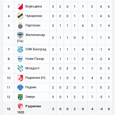
Војводина
3
3
2
0
1
7
3
4
6
Чукарички
4
3
2
0
1
5
1
4
6
Партизан
5
3
1
1
1
6
5
1
4
Железничар
6
2
1
1
0
2
1
1
4
(Па)
ОФК Београд
7
3
1
1
1
4
5
-1
4
Нови Пазар
8
3
1
1
1
2
4
-2
4
Младост
9
3
0
3
0
1
1
0
3
Раднички (Н)
10
3
1
0
2
2
4
-2
3
Радник
11
2
0
2
0
1
1
0
2
Земун
12
3
0
1
2
2
7
-5
1
Раднички
13
2
0
0
2
0
4
-4
0
1923