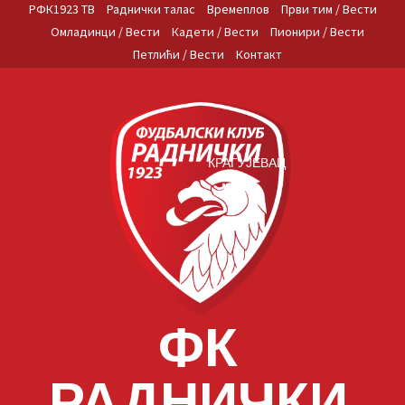
Skip
РФК1923 ТВ
Раднички талас
Времеплов
Први тим / Вести
to
Омладинци / Вести
Кадети / Вести
Пионири / Вести
content
Петлићи / Вести
Контакт
КРАГУЈЕВАЦ
ФК
РАДНИЧКИ