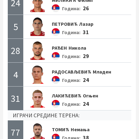
24
МИЛИКИЋ
Филип
26
Година:
5
ПЕТРОВИЋ
Лазар
31
Година:
28
РАЂЕН
Никола
29
Година:
4
РАДОСАВЉЕВИЋ
Младен
24
Година:
31
ЛАКИЋЕВИЋ
Огњен
24
Година:
ИГРАЧИ СРЕДИНЕ ТЕРЕНА:
77
ТОМИЋ
Немања
38
Година: