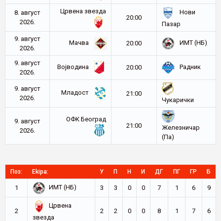
Црвена звезда
Нови
8. август
20:00
2026.
Пазар
9. август
Мачва
ИМТ (НБ)
20:00
2026.
9. август
Војводина
Радник
20:00
2026.
9. август
Младост
21:00
2026.
Чукарички
ОФК Београд
9. август
21:00
Железничар
2026.
(Па)
Поз:
Ekipa:
У
П
Н
И
ДГ
ПГ
ГР
Б
ИМТ (НБ)
1
3
3
0
0
7
1
6
9
Црвена
2
2
2
0
0
8
1
7
6
звезда