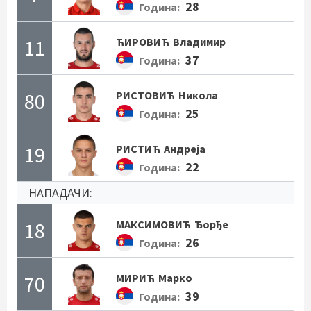
28
Година:
11
ЋИРОВИЋ
Владимир
37
Година:
80
РИСТОВИЋ
Никола
25
Година:
19
РИСТИЋ
Андреја
22
Година:
НАПАДАЧИ:
18
МАКСИМОВИЋ
Ђорђе
26
Година:
70
МИРИЋ
Марко
39
Година: