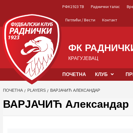
Skip
РФК1923 ТВ
Раднички талас
Вр
to
content
Петлићи / Вести
Контакт
ФК РАДНИЧКИ
КРАГУЈЕВАЦ
ПОЧЕТНА
КЛУБ
ПР
ПОЧЕТНА
PLAYERS
ВАРЈАЧИЋ АЛЕКСАНДАР
ВАРЈАЧИЋ Александар