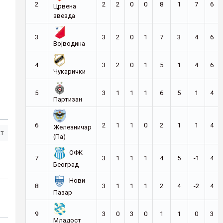
2
2
2
0
0
8
1
7
6
Црвена
звезда
3
3
2
0
1
7
3
4
6
Војводина
4
3
2
0
1
5
1
4
6
Чукарички
5
3
1
1
1
6
5
1
4
Партизан
6
2
1
1
0
2
1
1
4
Железничар
ст
(Па)
ОФК
7
3
1
1
1
4
5
-1
4
Београд
Нови
8
3
1
1
1
2
4
-2
4
Пазар
9
3
0
3
0
1
1
0
3
Младост