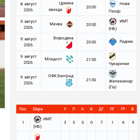
Црвена
Нови
8. август
20:00
звезда
2026.
Пазар
ИМТ
9. август
Мачва
20:00
2026.
(НБ)
Војводина
9. август
Радник
20:00
2026.
9. август
Младост
21:00
2026.
Чукарички
ОФК Београд
9. август
21:00
Железничар
2026.
(Па)
Поз:
Ekipa:
У
П
Н
И
ДГ
ПГ
ГР
Б
ИМТ
1
3
3
0
0
7
1
6
9
(НБ)