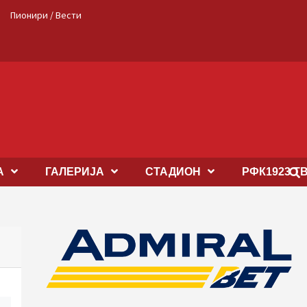
Пионири / Вести
А
ГАЛЕРИЈА
СТАДИОН
РФК1923 Т