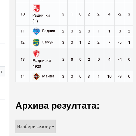
10
3
1
0
2
2
4
-2
3
Раднички
(Н)
Радник
11
2
0
2
0
1
1
0
2
Земун
12
3
0
1
2
2
7
-5
1
13
2
0
0
2
0
4
-4
0
Раднички
1923
ст
Мачва
14
3
0
0
3
1
10
-9
0
Архива резултата: