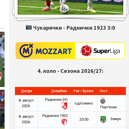
Чукарички -
Раднички 1923
3:0
4. коло - Сезона 2026/27:
Датум
Домаћин:
Рез / Време:
Гост:
Раднички (Н)
8. август
oдложено
2026.
Партизан
Раднички 1923
8. август
Земун
20:00
2026.