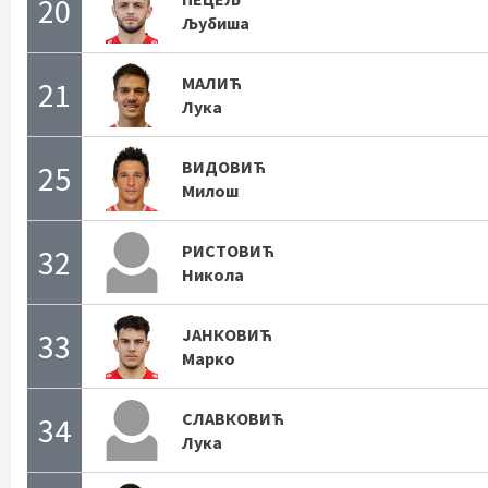
20
Љубиша
МАЛИЋ
21
Лука
ВИДОВИЋ
25
Милош
РИСТОВИЋ
32
Никола
ЈАНКОВИЋ
33
Марко
СЛАВКОВИЋ
34
Лука