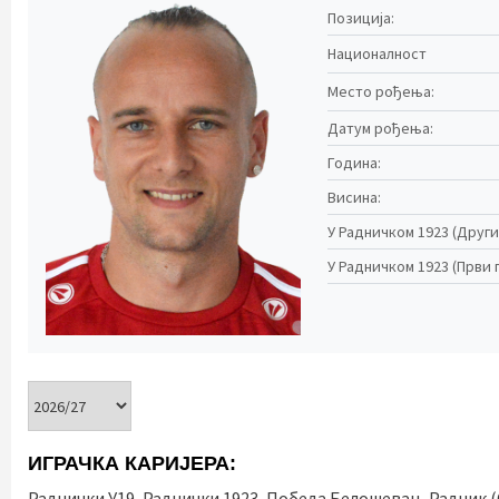
Позиција:
Националност
Место рођења:
Датум рођења:
Година:
Висина:
У Радничком 1923 (Други 
У Радничком 1923 (Први п
ИГРАЧКА КАРИЈЕРА:
Раднички У19, Раднички 1923, Победа Белошевац, Радник (