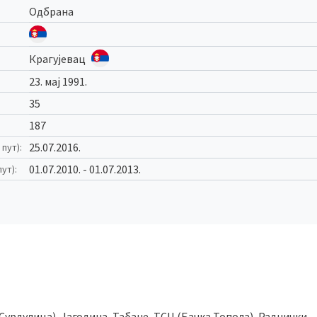
Одбрана
Крагујевац
23. мај 1991.
35
187
25.07.2016.
пут):
01.07.2010. - 01.07.2013.
ут):
Сурдулица), Јагодина, Табане, ТСЦ (Бачка Топола), Раднички