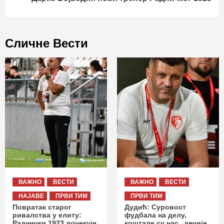
Сличне Вести
ВАЖНО
ВЕСТИ
ВАЖНО
ВЕСТИ
НАЈАВЕ
ПРВИ ТИМ
ПРВИ ТИМ
Повратак старог
Дудић: Суровост
ривалства у елиту:
фудбала на делу,
Раднички 1923 дочекује
коштале су нас „дечије