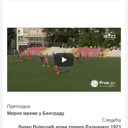
Continue
Претходна
Мирне мреже у Београду
Reading
Следећа
Дарко Војводић нови тренер Радничког 1923