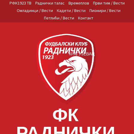
Skip
РФК1923 ТВ
Раднички талас
Времеплов
Први тим / Вести
to
Омладинци / Вести
Кадети / Вести
Пионири / Вести
content
Петлићи / Вести
Контакт
КРАГУЈЕВАЦ
ФК
РАДНИЧКИ