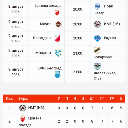
Црвена звезда
Нови
8. август
20:00
2026.
Пазар
9. август
Мачва
ИМТ (НБ)
20:00
2026.
9. август
Војводина
Радник
20:00
2026.
9. август
Младост
21:00
2026.
Чукарички
ОФК Београд
9. август
21:00
Железничар
2026.
(Па)
Поз:
Ekipa:
У
П
Н
И
ДГ
ПГ
ГР
Б
ИМТ (НБ)
1
3
3
0
0
7
1
6
9
Црвена
2
2
2
0
0
8
1
7
6
звезда