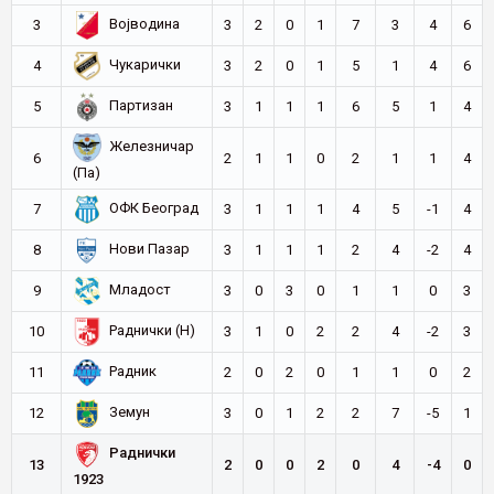
Војводина
3
3
2
0
1
7
3
4
6
Чукарички
4
3
2
0
1
5
1
4
6
Партизан
5
3
1
1
1
6
5
1
4
Железничар
6
2
1
1
0
2
1
1
4
(Па)
ОФК Београд
7
3
1
1
1
4
5
-1
4
Нови Пазар
8
3
1
1
1
2
4
-2
4
Младост
9
3
0
3
0
1
1
0
3
Раднички (Н)
10
3
1
0
2
2
4
-2
3
Радник
11
2
0
2
0
1
1
0
2
Земун
12
3
0
1
2
2
7
-5
1
Раднички
13
2
0
0
2
0
4
-4
0
1923