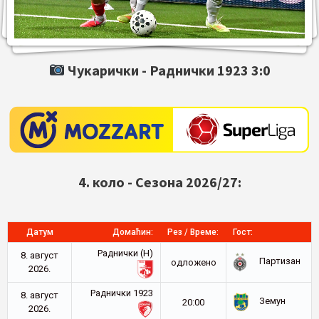
Чукарички -
Раднички 1923
3:0
4. коло - Сезона 2026/27:
Датум
Домаћин:
Рез / Време:
Гост:
Раднички (Н)
8. август
Партизан
oдложено
2026.
Раднички 1923
8. август
Земун
20:00
2026.