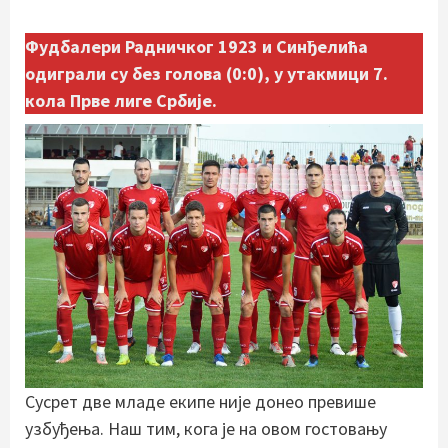
Фудбалери Радничког 1923 и Синђелића
одиграли су без голова (0:0), у утакмици 7.
кола Прве лиге Србије.
Сусрет две младе екипе није донео превише
узбуђења. Наш тим, кога је на овом гостовању