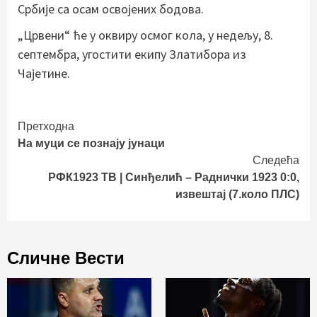
Србије са осам освојених бодова.
„Црвени“ ће у оквиру осмог кола, у недељу, 8.
септембра, угостити екипу Златибора из
Чајетине.
Continue
Претходна
На муци се познају јунаци
Reading
Следећа
РФК1923 ТВ | Синђелић – Раднички 1923 0:0,
извештај (7.коло ПЛС)
Сличне Вести