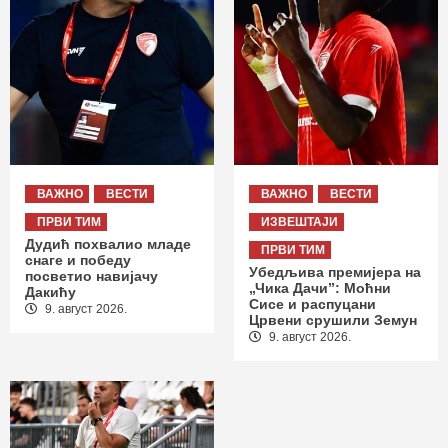
ВАЖНО
ВЕСТИ
ВАЖНО
ВЕСТИ
ПРВИ ТИМ
ИЗВЕШТАЈИ
Дудић похвалио младе
ПРВИ ТИМ
снаге и победу
Убедљива премијера на
посветио навијачу
„Чика Дачи”: Моћни
Дакићу
Сисе и распуцани
9. август 2026.
Црвени срушили Земун
9. август 2026.