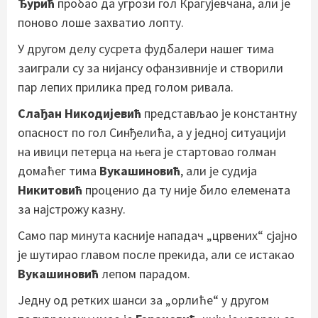
Ђурић
пробао да угрози гол Крагујевчана, али је
поново лоше захватио лопту.
У другом делу сусрета фудбалери нашег тима
заиграли су за нијансу офанзивније и створили
пар лепих прилика пред голом ривала.
Слађан Никодијевић
представљао је константну
опасност по гол Синђелића, а у једној ситуацији
на ивици петерца на њега је стартовао голман
домаћег тима
Вукашиновић
, али је судија
Никитовић
проценио да ту није било елемената
за најстрожу казну.
Само пар минута касније нападач „црвених“ сјајно
је шутирао главом после прекида, али се истакао
Вукашиновић
лепом парадом.
Једну од ретких шанси за „орлиће“ у другом