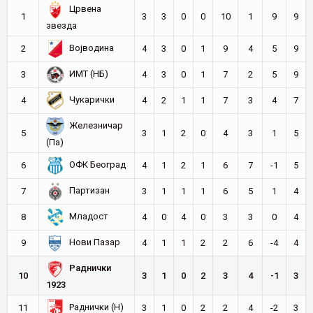
Црвена
1
3
3
0
0
10
1
9
9
звезда
Војводина
2
4
3
0
1
9
4
5
9
ИМТ (НБ)
3
4
3
0
1
7
2
5
9
Чукарички
4
4
2
1
1
7
3
4
7
Железничар
5
3
1
2
0
4
3
1
5
(Па)
ОФК Београд
6
4
1
2
1
6
7
-1
5
Партизан
7
3
1
1
1
6
5
1
4
Младост
8
4
0
4
0
3
3
0
4
Нови Пазар
9
4
1
1
2
2
6
-4
4
Раднички
10
3
1
0
2
3
4
-1
3
1923
Раднички (Н)
11
3
1
0
2
2
4
-2
3