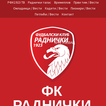
Skip
РФК1923 ТВ
Раднички талас
Времеплов
Први тим / Вести
to
Омладинци / Вести
Кадети / Вести
Пионири / Вести
content
Петлићи / Вести
Контакт
КРАГУЈЕВАЦ
ФК
РАДНИЧКИ