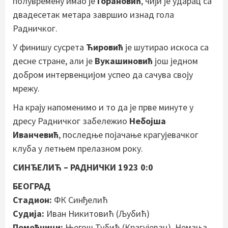
полувремену имао је
Горановић
, чији је ударац са
двадесетак метара завршио изнад гола
Радничког.
У финишу сусрета
Ћировић
је шутирао искоса са
десне стране, али је
Вукашиновић
још једном
добром интервенцијом успео да сачува своју
мрежу.
На крају напоменимо и то да је прве минуте у
дресу Радничког забележио
Небојша
Иванчевић
, последње појачање крагујевачког
клуба у летњем прелазном року.
СИНЂЕЛИЋ – РАДНИЧКИ 1923 0:0
БЕОГРАД
Стадион:
ФК Синђелић
Судија:
Иван Никитовић (Љубић)
Помоћници:
Његош Тубић (Крагујевац), Немања