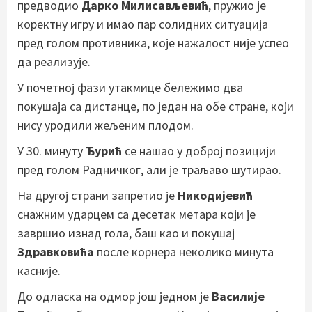
предводио
Дарко Милисављевић
, пружио је
коректну игру и имао пар солидних ситуација
пред голом противника, које нажалост није успео
да реализује.
У почетној фази утакмице бележимо два
покушаја са дистанце, по један на обе стране, који
нису уродили жељеним плодом.
У 30. минуту
Ђурић
се нашао у доброј позицији
пред голом Радничког, али је траљаво шутирао.
На другој страни запретио је
Никодијевић
снажним ударцем са десетак метара који је
завршио изнад гола, баш као и покушај
Здравковића
после корнера неколико минута
касније.
До одласка на одмор још једном је
Василије