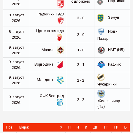
Партизан
oдложено
2026.
Раднички 1923
8. август
Земун
3 - 0
2026.
Црвена звезда
Нови
8. август
2 - 0
2026.
Пазар
9. август
Мачва
ИМТ (НБ)
1 - 0
2026.
9. август
Војводина
Радник
2 - 1
2026.
9. август
Младост
2 - 2
2026.
Чукарички
ОФК Београд
9. август
2 - 2
Железничар
2026.
(Па)
Поз:
Ekipa:
У
П
Н
И
ДГ
ПГ
ГР
Б