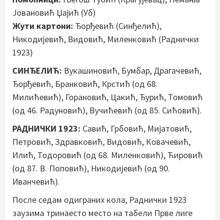
Јовановић Џајић
(Уб)
Жути картони:
Ђорђевић (Синђелић),
Никодијевић, Видовић, Миленковић (Раднички
1923)
СИНЂЕЛИЋ:
Вукашиновић, Бумбар, Драгачевић,
Ђорђевић, Бранковић, Крстић (од 68.
Милићевић), Горановић, Цакић, Ђурић, Томовић
(од 46. Радуновић), Вучићевић (од 85. Сићовић).
РАДНИЧКИ 1923:
Савић, Грбовић, Мијатовић,
Петровић, Здравковић, Видовић, Ковачевић,
Илић, Тодоровић (од 68. Миленковић), Ћировић
(од 87. В. Поповић), Никодијевић (од 90.
Иванчевић).
После седам одиграних кола, Раднички 1923
заузима тринаесто место на табели Прве лиге