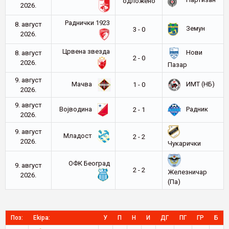
Партизан
oдложено
2026.
Раднички 1923
8. август
Земун
3 - 0
2026.
Црвена звезда
Нови
8. август
2 - 0
2026.
Пазар
9. август
Мачва
ИМТ (НБ)
1 - 0
2026.
9. август
Војводина
Радник
2 - 1
2026.
9. август
Младост
2 - 2
2026.
Чукарички
ОФК Београд
9. август
2 - 2
Железничар
2026.
(Па)
Поз:
Ekipa:
У
П
Н
И
ДГ
ПГ
ГР
Б