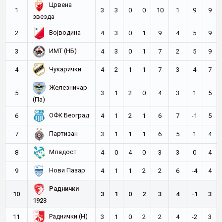
Црвена
1
3
3
0
0
10
1
9
9
звезда
Војводина
2
4
3
0
1
9
4
5
9
ИМТ (НБ)
3
4
3
0
1
7
2
5
9
Чукарички
4
4
2
1
1
7
3
4
7
Железничар
5
3
1
2
0
4
3
1
5
(Па)
ОФК Београд
6
4
1
2
1
6
7
-1
5
Партизан
7
3
1
1
1
6
5
1
4
Младост
8
4
0
4
0
3
3
0
4
Нови Пазар
9
4
1
1
2
2
6
-4
4
Раднички
10
3
1
0
2
3
4
-1
3
1923
Раднички (Н)
11
3
1
0
2
2
4
-2
3