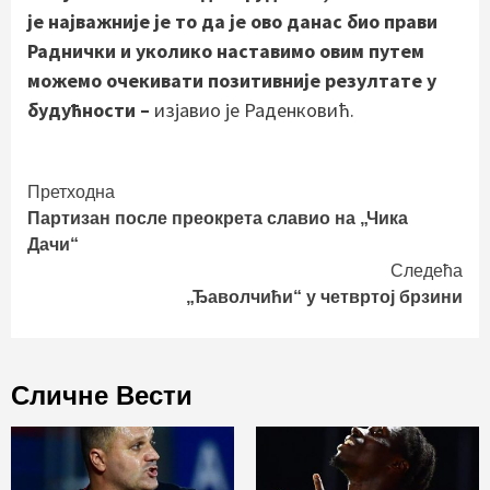
је најважније је то да је ово данас био прави
Раднички и уколико наставимо овим путем
можемо очекивати позитивније резултате у
будућности –
изјавио је Раденковић.
Continue
Претходна
Партизан после преокрета славио на „Чика
Reading
Дачи“
Следећа
„Ђаволчићи“ у четвртој брзини
Сличне Вести