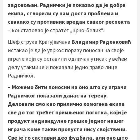
задовољан. Раднички је показао да је добра
екипа, створили су нам доста проблема и
свакако су противник вредан сваког респекта
– констатовао је стратег „црно-белих“.
Шеф струке Крагујевчана
Владимир Раденковић
истакао је да је упркос поразу поносан на своје
играче који су оставили одличан утисак у већем
делу утакмице и показали једно право лице
Радничког.
– Можемо бити поносни на оно што су играчи
Радничког показали данас на терену.
Деловали смо као прилично хомогена екипа
све до тог трећег примљеног поготка, који је
продукт индивидулне грешке једног нашег
играча коме такви пропусти нису својствени.
Све је то саставни део фудбала, али оно што