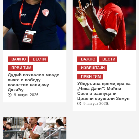
ВАЖНО
ВЕСТИ
ВАЖНО
ВЕСТИ
ПРВИ ТИМ
ИЗВЕШТАЈИ
Дудић похвалио младе
ПРВИ ТИМ
снаге и победу
Убедљива премијера на
посветио навијачу
„Чика Дачи”: Моћни
Дакићу
Сисе и распуцани
9. август 2026.
Црвени срушили Земун
9. август 2026.