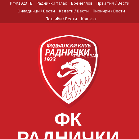
Skip
РФК1923 ТВ
Раднички талас
Времеплов
Први тим / Вести
to
Омладинци / Вести
Кадети / Вести
Пионири / Вести
content
Петлићи / Вести
Контакт
КРАГУЈЕВАЦ
ФК
РАДНИЧКИ