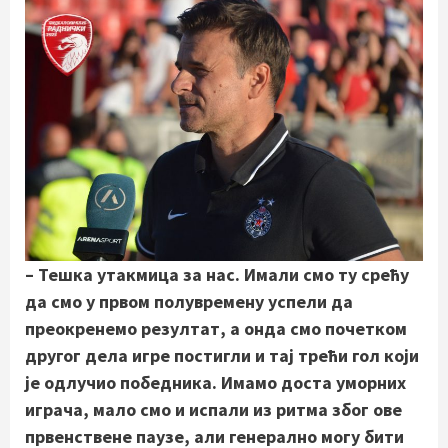
– Тешка утакмица за нас. Имали смо ту срећу
да смо у првом полувремену успели да
преокренемо резултат, а
онда смо почетком
другог дела игре постигли и тај трећи гол који
је одлучио победника. Имамо доста уморних
играча, мало смо и испали из ритма због ове
првенствене паузе, али генерално могу бити