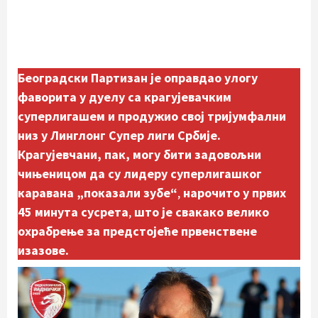
Београдски Партизан је оправдао улогу
фаворита у дуелу са крагујевачким
суперлигашем и продужио свој тријумфални
низ у Линглонг Супер лиги Србије.
Крагујевчани, пак, могу бити задовољни
чињеницом да су лидеру суперлигашког
каравана „показали зубе“
,
нарочито у првих
45 минута сусрета
,
што је свакако велико
охрабрење за предстојеће првенствене
изазове.