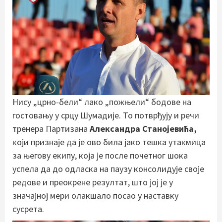
Нису „црно-бели“ лако „пожњели“ бодове на
гостовању у срцу Шумадије. То потврђују и речи
тренера Партизана
Александра Станојевића,
који признаје да је ово била јако тешка утакмица
за његову екипу, која је после почетног шока
успела да до одласка на паузу консолидује своје
редове и преокрене резултат, што јој је у
значајној мери олакшало посао у наставку
сусрета.