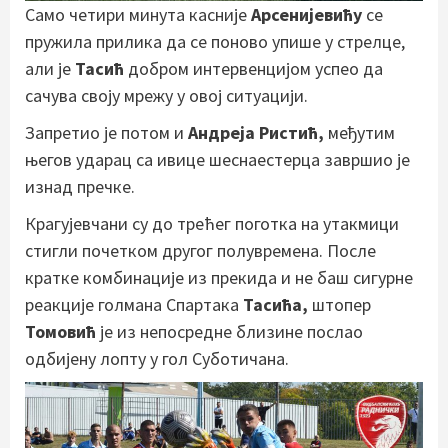
Само четири минута касније
Арсенијевићу
се
пружила прилика да се поново упише у стрелце,
али је
Тасић
добром интервенцијом успео да
сачува своју мрежу у овој ситуацији.
Запретио је потом и
Андреја Ристић,
међутим
његов ударац са ивице шеснаестерца завршио је
изнад пречке.
Крагујевчани су до трећег поготка на утакмици
стигли почетком другог полувремена. После
кратке комбинације из прекида и не баш сигурне
реакције голмана Спартака
Тасића,
штопер
Томовић
је из непосредне близине послао
одбијену лопту у гол Суботичана.