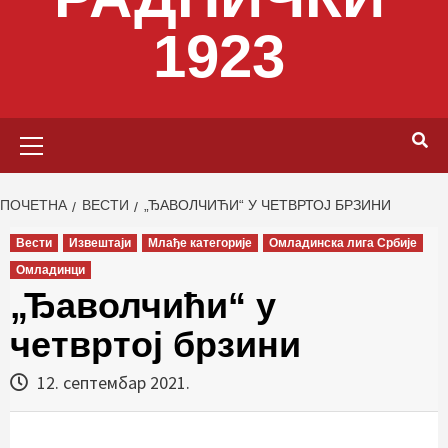
1923
Primary
Menu
ПОЧЕТНА
ВЕСТИ
„ЂАВОЛЧИЋИ“ У ЧЕТВРТОЈ БРЗИНИ
Вести
Извештаји
Млађе категорије
Омладинска лига Србије
Омладинци
„Ђаволчићи“ у
четвртој брзини
12. септембар 2021.