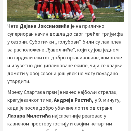
Чета
Дејана Јоксимовића
је на прилично
супериоран начин дошла до свог трећег тријумфа
у сезони. Суботички „голубови“ били су лак плен
за расположене „ђаволчиће“, који су још једном
потврдили епитет добро организоване, хомогене
и изузетно дисциплиноване екипе, чији се крајњи
домети у овој сезони још увек не могу поуздано
утврдити.
Мрежу Спартака први је начео најбољи стрелац
крагујевачког тима,
Андреја Ристић,
у 9. минуту,
када је после добро убачене лопте од стране
Лазара Милетића
најспретније реаговао у
казненом простору гостију и својим четвртим