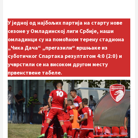
У једној од најбољих партија на старту нове
сезоне у Омладинској лиги Србије, наши
омладинци су на помоћном терену стадиона
„Чика Дача“ „прегазили“ вршњаке из
суботичког Спартака резултатом 4:0 (2:0) и
учврстили се на високом другом месту
првенствене табеле.