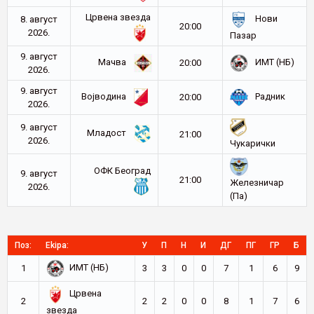
Црвена звезда
Нови
8. август
20:00
2026.
Пазар
9. август
Мачва
ИМТ (НБ)
20:00
2026.
9. август
Војводина
Радник
20:00
2026.
9. август
Младост
21:00
2026.
Чукарички
ОФК Београд
9. август
21:00
Железничар
2026.
(Па)
Поз:
Ekipa:
У
П
Н
И
ДГ
ПГ
ГР
Б
ИМТ (НБ)
1
3
3
0
0
7
1
6
9
Црвена
2
2
2
0
0
8
1
7
6
звезда