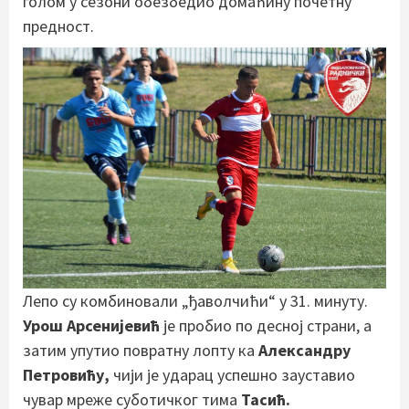
голом у сезони обезбедио домаћину почетну
предност.
Лепо су комбиновали „ђаволчићи“ у 31. минуту.
Урош Арсенијевић
је пробио по десној страни, а
затим упутио повратну лопту ка
Александру
Петровићу,
чији је ударац успешно зауставио
чувар мреже суботичког тима
Тасић.