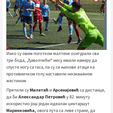
Иако су овим поготком малтене осигурали сва
три бода, „ђаволчићи“ нису имали намеру да
спусте ногу са гаса, па су се њихови атаци ка
противничком голу наставили несмањеном
жестином.
Претили су
Милетић
и
Арсенијевић
са дистанце,
да би
Александар Петровић
у 82. минуту
искористио још један идеалан центаршут
Маринковића,
овога пута са леве стране, да