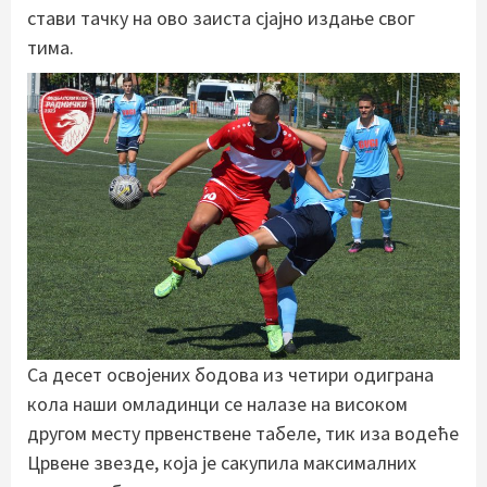
стави тачку на ово заиста сјајно издање свог
тима.
Са десет освојених бодова из четири одиграна
кола наши омладинци се налазе на високом
другом месту првенствене табеле, тик иза водеће
Црвене звезде, која је сакупила максималних