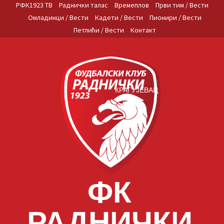
Skip
РФК1923 ТВ
Раднички талас
Времеплов
Први тим / Вести
to
Омладинци / Вести
Кадети / Вести
Пионири / Вести
content
Петлићи / Вести
Контакт
КРАГУЈЕВАЦ
ФК
РАДНИЧКИ