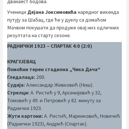
дванаест бодова.
Ученици
Дејана Јоксимовића
наредног викенда
путују за Шабац, где ће у дуелу са домаћом
Мачвом покушати да продуже овај низ одличних
резултата на старту сезоне.
РАДНИЧКИ 1923 – СПАРТАК 4:0 (2:0)
КРАГУЈЕВАЦ
Помоћни терен стадиона „Чика Дача“
Гледалаца:
200.
Судија:
Александар Живковић (Ниш).
Стрелци:
А. Ристић у 9, Арсенијевић у 32,
Томовић у 49. и Петровић у 82. минуту за
Раднички 1923.
Жути картони:
А. Ристић, Маринковић, Новичић
(Раднички 1923), Андрић (Спартак).