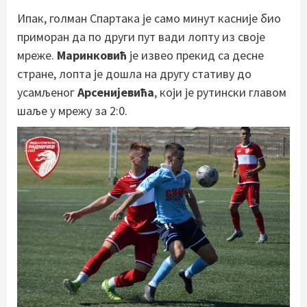
Ипак, голман Спартака је само минут касније био
приморан да по други пут вади лопту из своје
мреже.
Маринковић
је извео прекид са десне
стране, лопта је дошла на другу стативу до
усамљеног
Арсенијевића
, који је рутински главом
шаље у мрежу за 2:0.