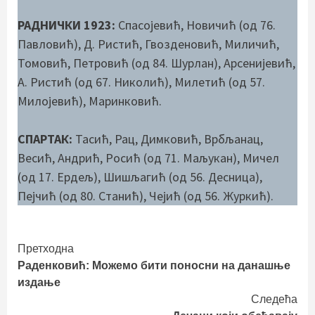
РАДНИЧКИ 1923:
Спасојевић, Новичић (од 76.
Павловић), Д. Ристић, Гвозденовић, Миличић,
Томовић, Петровић (од 84. Шурлан), Арсенијевић,
А. Ристић (од 67. Николић), Милетић (од 57.
Милојевић), Маринковић.
СПАРТАК:
Тасић, Рац, Димковић, Врбљанац,
Весић, Андрић, Росић (од 71. Маљукан), Мичел
(од 17. Ердељ), Шишљагић (од 56. Десница),
Пејчић (од 80. Станић), Чејић (од 56. Журкић).
Continue
Претходна
Раденковић: Можемо бити поносни на данашње
Reading
издање
Следећа