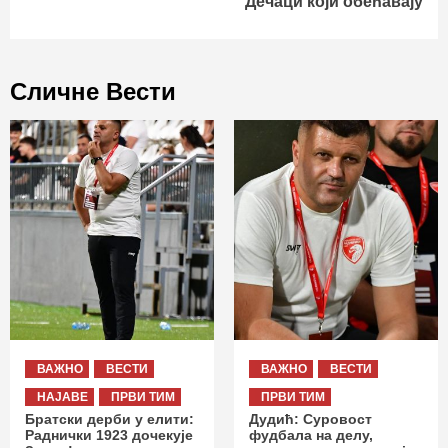
Дечаци који обећавају
Сличне Вести
ВАЖНО
ВЕСТИ
ВАЖНО
ВЕСТИ
НАЈАВЕ
ПРВИ ТИМ
ПРВИ ТИМ
Братски дерби у елити:
Дудић: Суровост
Раднички 1923 дочекује
фудбала на делу,