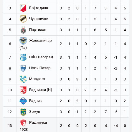
Војводина
3
3
2
0
1
7
3
4
6
Чукарички
4
3
2
0
1
5
1
4
6
Партизан
5
3
1
1
1
6
5
1
4
Железничар
6
2
1
1
0
2
1
1
4
(Па)
ОФК Београд
7
3
1
1
1
4
5
-1
4
Нови Пазар
8
3
1
1
1
2
4
-2
4
Младост
9
3
0
3
0
1
1
0
3
Раднички (Н)
10
3
1
0
2
2
4
-2
3
Радник
11
2
0
2
0
1
1
0
2
Земун
12
3
0
1
2
2
7
-5
1
Раднички
13
2
0
0
2
0
4
-4
0
1923