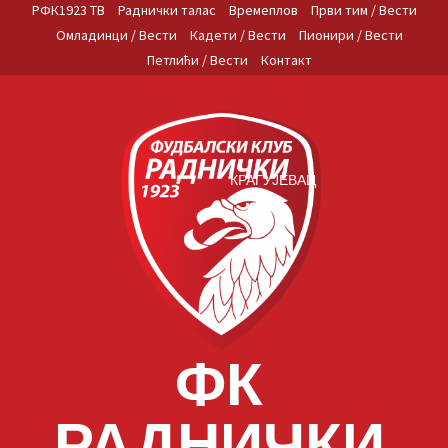
Skip
РФК1923 ТВ
Раднички талас
Времеплов
Први тим / Вести
to
Омладинци / Вести
Кадети / Вести
Пионири / Вести
content
Петлићи / Вести
Контакт
КРАГУЈЕВАЦ
ФК
РАДНИЧКИ