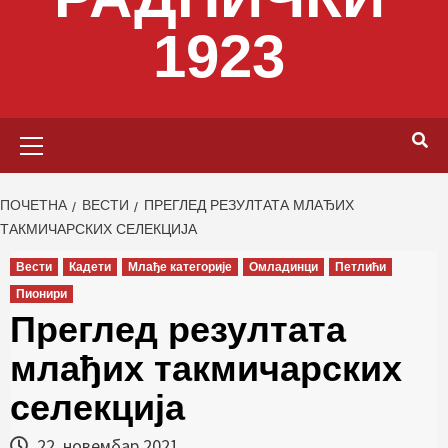
1923
Primary
Menu
ПОЧЕТНА
ВЕСТИ
ПРЕГЛЕД РЕЗУЛТАТА МЛАЂИХ
ТАКМИЧАРСКИХ СЕЛЕКЦИЈА
Вести
Кадети
Млађе категорије
Омладинци
Петлићи
Пионири
Преглед резултата
млађих такмичарских
селекција
22. новембар 2021.