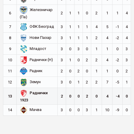
Железничар
6
2
1
1
0
2
1
1
4
(Па)
ОФК Београд
7
3
1
1
1
4
5
-1
4
Нови Пазар
8
3
1
1
1
2
4
-2
4
Младост
9
3
0
3
0
1
1
0
3
Раднички (Н)
10
3
1
0
2
2
4
-2
3
Радник
11
2
0
2
0
1
1
0
2
Земун
12
3
0
1
2
2
7
-5
1
Раднички
13
2
0
0
2
0
4
-4
0
1923
Мачва
14
3
0
0
3
1
10
-9
0