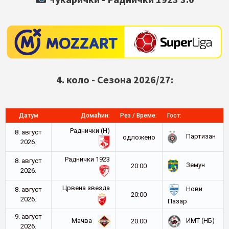
4. коло - Сезона 2026/27:
Датум
Домаћин:
Рез / Време:
Гост:
Раднички (Н)
8. август
Партизан
oдложено
2026.
Раднички 1923
8. август
Земун
20:00
2026.
Црвена звезда
Нови
8. август
20:00
2026.
Пазар
9. август
Мачва
ИМТ (НБ)
20:00
2026.