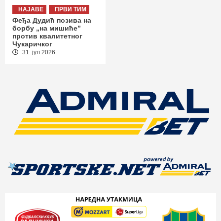
НАЈАВЕ
ПРВИ ТИМ
Феђа Дудић позива на
борбу „на мишиће”
против квалитетног
Чукаричког
31. јул 2026.