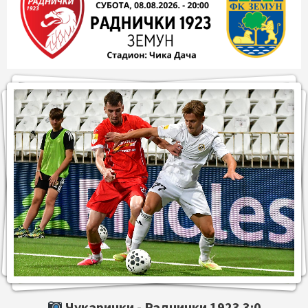
Чукарички -
Раднички 1923
3:0