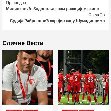
Continue
Претходна
Милинковић: Задовољан сам реакцијом екипе
Reading
Следећа
Судија Рабреновић скројио капу Шумадинцима
Сличне Вести