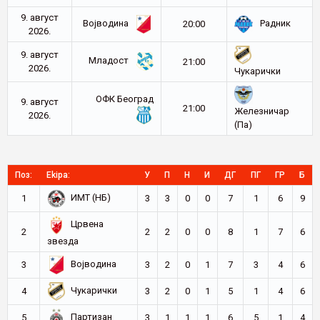
9. август
Војводина
Радник
20:00
2026.
9. август
Младост
21:00
2026.
Чукарички
ОФК Београд
9. август
21:00
Железничар
2026.
(Па)
Поз:
Ekipa:
У
П
Н
И
ДГ
ПГ
ГР
Б
ИМТ (НБ)
1
3
3
0
0
7
1
6
9
Црвена
2
2
2
0
0
8
1
7
6
звезда
Војводина
3
3
2
0
1
7
3
4
6
Чукарички
4
3
2
0
1
5
1
4
6
Партизан
5
3
1
1
1
6
5
1
4