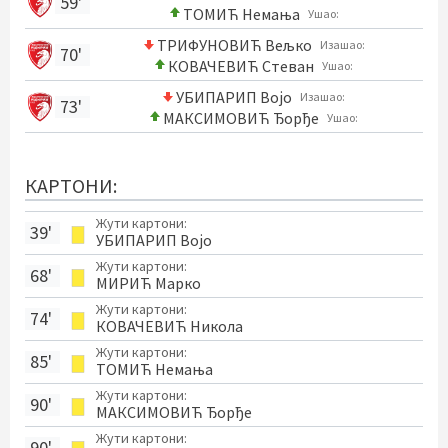
59'
ТОМИЋ Немања
Ушао:
ТРИФУНОВИЋ Вељко
Изашао:
70'
КОВАЧЕВИЋ Стеван
Ушао:
УБИПАРИП Војо
Изашао:
73'
МАКСИМОВИЋ Ђорђе
Ушао:
КАРТОНИ:
Жути картони:
39'
УБИПАРИП Војо
Жути картони:
68'
МИРИЋ Марко
Жути картони:
74'
КОВАЧЕВИЋ Никола
Жути картони:
85'
ТОМИЋ Немања
Жути картони:
90'
МАКСИМОВИЋ Ђорђе
Жути картони:
90'