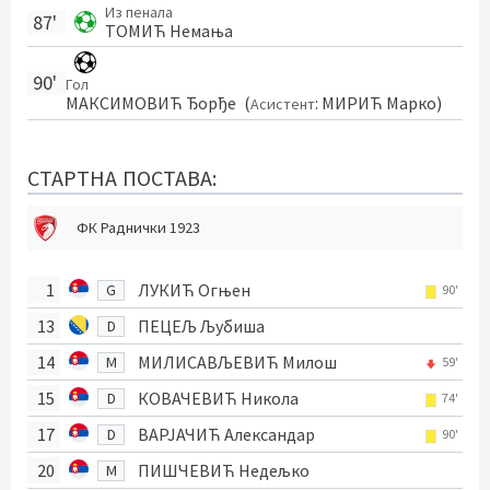
Из пенала
87'
ТОМИЋ Немања
90'
Гол
МАКСИМОВИЋ Ђорђе
(
:
МИРИЋ Марко
)
Асистент
СТАРТНА ПОСТАВА:
ФК Раднички 1923
1
ЛУКИЋ Огњен
G
90'
13
ПЕЦЕЉ Љубиша
D
14
МИЛИСАВЉЕВИЋ Милош
M
59'
15
КОВАЧЕВИЋ Никола
D
74'
17
ВАРЈАЧИЋ Александар
D
90'
20
ПИШЧЕВИЋ Недељко
M