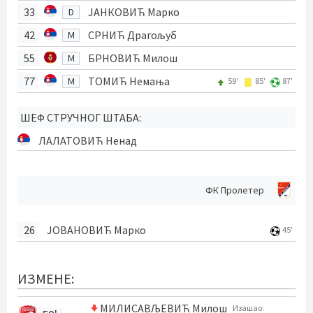
33
ЈАНКОВИЋ Марко
D
42
СРНИЋ Драгољуб
M
55
БРНОВИЋ Милош
M
77
ТОМИЋ Немања
M
59'
85'
87'
ШЕФ СТРУЧНОГ ШТАБА:
ЛАЛАТОВИЋ Ненад
ФК Пролетер
26
ЈОВАНОВИЋ Марко
45'
ИЗМЕНЕ:
МИЛИСАВЉЕВИЋ Милош
Изашао: