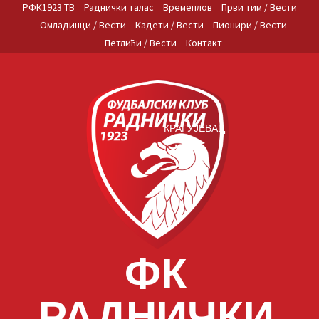
Skip
РФК1923 ТВ
Раднички талас
Времеплов
Први тим / Вести
to
Омладинци / Вести
Кадети / Вести
Пионири / Вести
content
Петлићи / Вести
Контакт
КРАГУЈЕВАЦ
ФК
РАДНИЧКИ