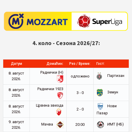
4. коло - Сезона 2026/27:
Датум
Домаћин:
Рез / Време:
Гост:
Раднички (Н)
8. август
Партизан
oдложено
2026.
Раднички 1923
8. август
Земун
3 - 0
2026.
Црвена звезда
Нови
8. август
2 - 0
2026.
Пазар
9. август
Мачва
ИМТ (НБ)
20:00
2026.