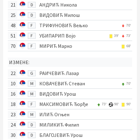
21
АНДРИЋ Никола
D
25
ВИДОВИЋ Милош
D
48
ТРИФУНОВИЋ Вељко
F
70'
51
УБИПАРИП Војо
F
39'
73'
70
МИРИЋ Марко
F
68'
ИЗМЕНЕ:
22
РАИЧЕВИЋ Лазар
G
10
КОВАЧЕВИЋ Стеван
M
70'
16
ВИДОВИЋ Урош
M
18
МАКСИМОВИЋ Ђорђе
F
73'
90'
90'
23
ИЛИЋ Огњен
M
24
МИЛИКИЋ Филип
D
30
БЛАГОЈЕВИЋ Урош
D