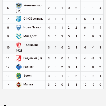
Железничар
6
2
1
1
0
2
1
1
4
(Па)
ОФК Београд
7
3
1
1
1
4
5
-1
4
Нови Пазар
8
4
1
1
2
2
6
-4
4
Младост
9
3
0
3
0
1
1
0
3
Раднички
10
3
1
0
2
3
4
-1
3
1923
Раднички (Н)
11
3
1
0
2
2
4
-2
3
Радник
12
2
0
2
0
1
1
0
2
Земун
13
4
0
1
3
2
10
-8
1
Мачва
14
3
0
0
3
1
10
-9
0