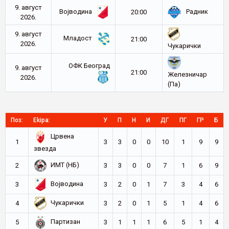
9. август
Војводина
Радник
20:00
2026.
9. август
Младост
21:00
2026.
Чукарички
ОФК Београд
9. август
21:00
Железничар
2026.
(Па)
Поз:
Ekipa:
У
П
Н
И
ДГ
ПГ
ГР
Б
Црвена
1
3
3
0
0
10
1
9
9
звезда
ИМТ (НБ)
2
3
3
0
0
7
1
6
9
Војводина
3
3
2
0
1
7
3
4
6
Чукарички
4
3
2
0
1
5
1
4
6
Партизан
5
3
1
1
1
6
5
1
4