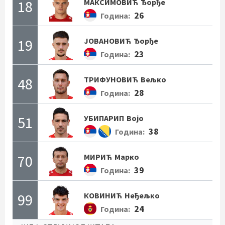
18
МАКСИМОВИЋ
Ђорђе
26
Година:
19
ЈОВАНОВИЋ
Ђорђе
23
Година:
48
ТРИФУНОВИЋ
Вељко
28
Година:
51
УБИПАРИП
Војо
38
Година:
70
МИРИЋ
Марко
39
Година:
99
КОВИНИЋ
Неђељко
24
Година: