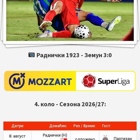
Раднички 1923 -
Земун
3:0
4. коло - Сезона 2026/27:
Датум
Домаћин:
Рез / Време:
Гост:
Раднички (Н)
8. август
Партизан
oдложено