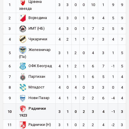
Црвена
1
3
3
0
0
10
1
9
9
звезда
Војводина
2
4
3
0
1
9
4
5
9
ИМТ (НБ)
3
4
3
0
1
7
2
5
9
Чукарички
4
4
2
1
1
7
3
4
7
Железничар
5
3
1
2
0
4
3
1
5
(Па)
ОФК Београд
6
4
1
2
1
6
7
-1
5
Партизан
7
3
1
1
1
6
5
1
4
Младост
8
4
0
4
0
3
3
0
4
Нови Пазар
9
4
1
1
2
2
6
-4
4
Раднички
10
3
1
0
2
3
4
-1
3
1923
Раднички (Н)
11
3
1
0
2
2
4
-2
3