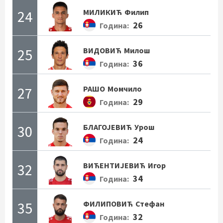
24
МИЛИКИЋ
Филип
26
Година:
25
ВИДОВИЋ
Милош
36
Година:
27
РАШО
Момчило
29
Година:
30
БЛАГОЈЕВИЋ
Урош
24
Година:
32
ВИЋЕНТИЈЕВИЋ
Игор
34
Година:
35
ФИЛИПОВИЋ
Стефан
32
Година: