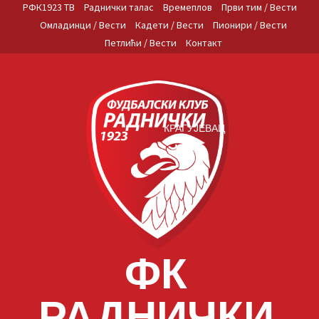
Skip
РФК1923 ТВ
Раднички талас
Времеплов
Први тим / Вести
to
Омладинци / Вести
Кадети / Вести
Пионири / Вести
content
Петлићи / Вести
Контакт
КРАГУЈЕВАЦ
ФК
РАДНИЧКИ