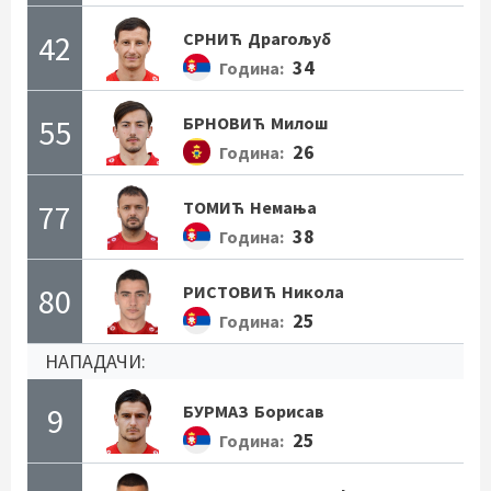
42
СРНИЋ
Драгољуб
34
Година:
55
БРНОВИЋ
Милош
26
Година:
77
ТОМИЋ
Немања
38
Година:
80
РИСТОВИЋ
Никола
25
Година:
НАПАДАЧИ:
9
БУРМАЗ
Борисав
25
Година: