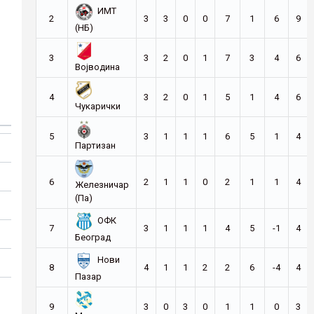
ИМТ
2
3
3
0
0
7
1
6
9
(НБ)
3
3
2
0
1
7
3
4
6
Војводина
4
3
2
0
1
5
1
4
6
Чукарички
5
3
1
1
1
6
5
1
4
Партизан
6
2
1
1
0
2
1
1
4
Железничар
(Па)
ОФК
7
3
1
1
1
4
5
-1
4
Београд
Нови
8
4
1
1
2
2
6
-4
4
Пазар
9
3
0
3
0
1
1
0
3