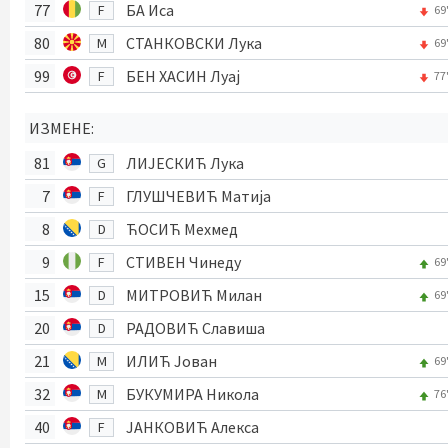
77
БА Иса
F
69
80
СТАНКОВСКИ Лука
M
69
99
БЕН ХАСИН Луај
F
77
ИЗМЕНЕ:
81
ЛИЈЕСКИЋ Лука
G
7
ГЛУШЧЕВИЋ Матија
F
8
ЋОСИЋ Мехмед
D
9
СТИВЕН Чинеду
F
69
15
МИТРОВИЋ Милан
D
69
20
РАДОВИЋ Славиша
D
21
ИЛИЋ Јован
M
69
32
БУКУМИРА Никола
M
76
40
ЈАНКОВИЋ Алекса
F