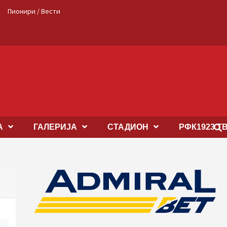
Пионири / Вести
А
ГАЛЕРИЈА
СТАДИОН
РФК1923 Т