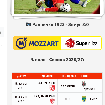
Раднички 1923 -
Земун
3:0
74'
4. коло - Сезона 2026/27:
Датум
Домаћин:
Рез / Време:
Гост:
Раднички (Н)
8. август
oдложено
2026.
Партизан
Раднички 1923
8. август
Земун
3 - 0
2026.