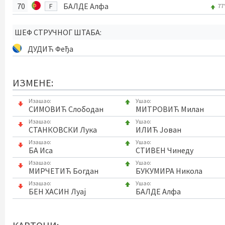
70
БАЛДЕ Алфа
F
77
ШЕФ СТРУЧНОГ ШТАБА:
ДУДИЋ Феђа
ИЗМЕНЕ:
Изашао:
Ушао:
СИМОВИЋ Слободан
МИТРОВИЋ Милан
Изашао:
Ушао:
СТАНКОВСКИ Лука
ИЛИЋ Јован
Изашао:
Ушао:
БА Иса
СТИВЕН Чинеду
Изашао:
Ушао:
МИРЧЕТИЋ Богдан
БУКУМИРА Никола
Изашао:
Ушао:
БЕН ХАСИН Луај
БАЛДЕ Алфа