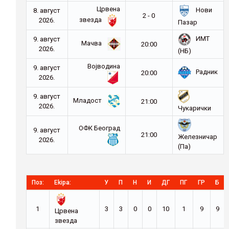
Црвена
Нови
8. август
2 - 0
звезда
2026.
Пазар
ИМТ
9. август
Мачва
20:00
2026.
(НБ)
Војводина
9. август
Радник
20:00
2026.
9. август
Младост
21:00
2026.
Чукарички
ОФК Београд
9. август
21:00
Железничар
2026.
(Па)
Поз:
Ekipa:
У
П
Н
И
ДГ
ПГ
ГР
Б
1
3
3
0
0
10
1
9
9
Црвена
звезда