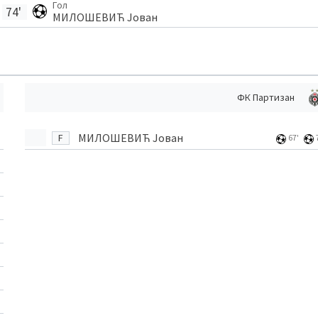
Гол
74'
МИЛОШЕВИЋ Јован
ФК Партизан
МИЛОШЕВИЋ Јован
F
67'
'
'
'
'