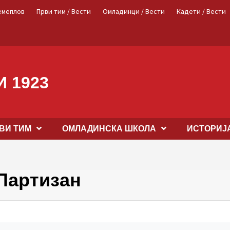
емеплов
Први тим / Вести
Омладинци / Вести
Кадети / Вести
 1923
ВИ ТИМ
OМЛАДИНСКА ШКОЛА
ИСТОРИЈ
Партизан