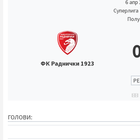
6 апр
Суперлига
Полув
ФК Раднички 1923
РЕ
ГОЛОВИ: