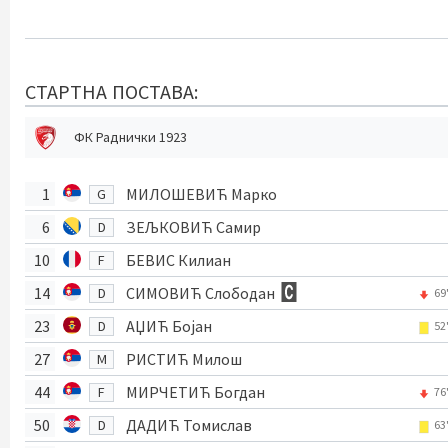
СТАРТНА ПОСТАВА:
ФК Раднички 1923
1
МИЛОШЕВИЋ Марко
G
6
ЗЕЉКОВИЋ Самир
D
10
БЕВИС Килиан
F
14
СИМОВИЋ Слободан
D
69
23
АЏИЋ Бојан
D
52
27
РИСТИЋ Милош
M
44
МИРЧЕТИЋ Богдан
F
76
50
ДАДИЋ Томислав
D
63