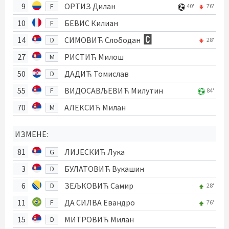
9
ОРТИЗ Дилан
F
40'
76'
10
БЕВИС Килиан
F
14
СИМОВИЋ Слободан
D
28'
27
РИСТИЋ Милош
M
50
ДАДИЋ Томислав
D
55
ВИДОСАВЉЕВИЋ Милутин
F
84'
70
АЛЕКСИЋ Милан
M
ИЗМЕНЕ:
81
ЛИЈЕСКИЋ Лука
G
3
БУЛАТОВИЋ Вукашин
D
6
ЗЕЉКОВИЋ Самир
D
28'
11
ДА СИЛВА Евандро
F
76'
15
МИТРОВИЋ Милан
D