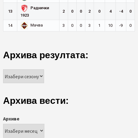
Раднички
13
2
0
0
2
0
4
-4
0
1923
Мачва
14
3
0
0
3
1
10
-9
0
Архива резултата:
Архива вести:
Архиве