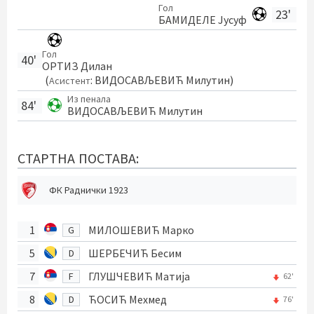
Гол
23'
БАМИДЕЛЕ Јусуф
Гол
40'
ОРТИЗ Дилан
(
:
ВИДОСАВЉЕВИЋ Милутин
)
Асистент
Из пенала
84'
ВИДОСАВЉЕВИЋ Милутин
СТАРТНА ПОСТАВА:
ФК Раднички 1923
1
МИЛОШЕВИЋ Марко
G
5
ШЕРБЕЧИЋ Бесим
D
7
ГЛУШЧЕВИЋ Матија
F
62'
8
ЋОСИЋ Мехмед
D
76'