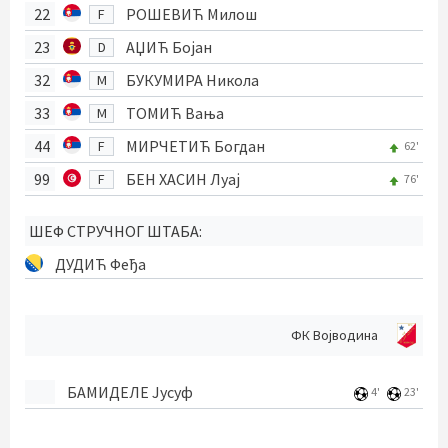
22
РОШЕВИЋ Милош
F
23
АЏИЋ Бојан
D
32
БУКУМИРА Никола
M
33
ТОМИЋ Вања
M
44
МИРЧЕТИЋ Богдан
F
62'
99
БЕН ХАСИН Луај
F
76'
ШЕФ СТРУЧНОГ ШТАБА:
ДУДИЋ Феђа
ФК Војводина
БАМИДЕЛЕ Јусуф
4'
23'