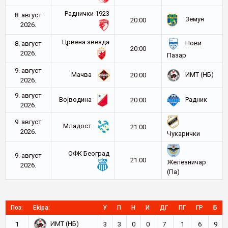
Раднички 1923
8. август
Земун
20:00
2026.
Црвена звезда
Нови
8. август
20:00
2026.
Пазар
9. август
Мачва
ИМТ (НБ)
20:00
2026.
9. август
Војводина
Радник
20:00
2026.
9. август
Младост
21:00
2026.
Чукарички
ОФК Београд
9. август
21:00
Железничар
2026.
(Па)
Поз:
Ekipa:
У
П
Н
И
ДГ
ПГ
ГР
Б
ИМТ (НБ)
1
3
3
0
0
7
1
6
9