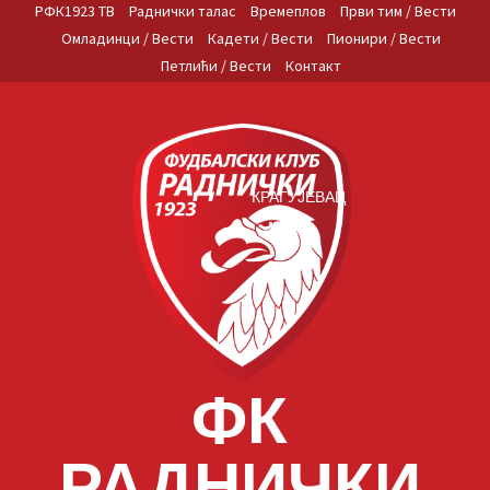
Skip
РФК1923 ТВ
Раднички талас
Времеплов
Први тим / Вести
to
Омладинци / Вести
Кадети / Вести
Пионири / Вести
content
Петлићи / Вести
Контакт
КРАГУЈЕВАЦ
ФК
РАДНИЧКИ