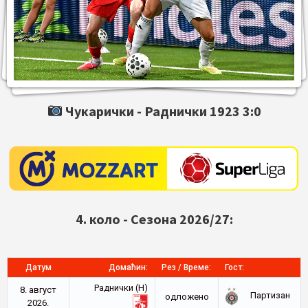
Чукарички -
Раднички 1923
3:0
4. коло - Сезона 2026/27:
Датум
Домаћин:
Рез / Време:
Гост:
Раднички (Н)
8. август
Партизан
oдложено
2026.