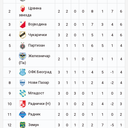
Црвена
2
2
2
0
0
8
1
7
6
звезда
Војводина
3
3
2
0
1
7
3
4
6
Чукарички
4
3
2
0
1
5
1
4
6
Партизан
5
3
1
1
1
6
5
1
4
Железничар
6
2
1
1
0
2
1
1
4
(Па)
ОФК Београд
7
3
1
1
1
4
5
-1
4
Нови Пазар
8
3
1
1
1
2
4
-2
4
Младост
9
3
0
3
0
1
1
0
3
Раднички (Н)
10
3
1
0
2
2
4
-2
3
Радник
11
2
0
2
0
1
1
0
2
Земун
12
3
0
1
2
2
7
-5
1