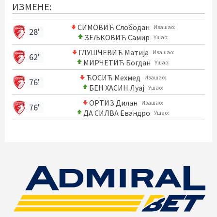
ИЗМЕНЕ:
СИМОВИЋ Слободан
Изашао:
28'
ЗЕЉКОВИЋ Самир
Ушао:
ГЛУШЧЕВИЋ Матија
Изашао:
62'
МИРЧЕТИЋ Богдан
Ушао:
ЋОСИЋ Мехмед
Изашао:
76'
БЕН ХАСИН Луај
Ушао:
ОРТИЗ Дилан
Изашао:
76'
ДА СИЛВА Евандро
Ушао: