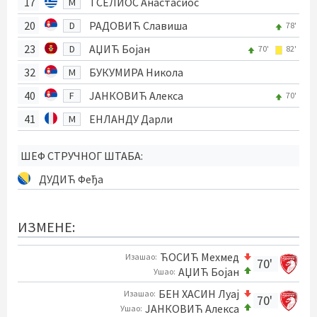
17
ТСЕЛИОС Анастасиос
M
20
РАДОВИЋ Славиша
D
78'
23
АЏИЋ Бојан
D
70'
82'
32
БУКУМИРА Никола
M
40
ЈАНКОВИЋ Алекса
F
70'
41
ЕНЛАНДУ Дарли
M
ШЕФ СТРУЧНОГ ШТАБА:
ДУДИЋ Феђа
ИЗМЕНЕ:
ЋОСИЋ Мехмед
Изашао:
70'
АЏИЋ Бојан
Ушао:
БЕН ХАСИН Луај
Изашао:
70'
ЈАНКОВИЋ Алекса
Ушао: