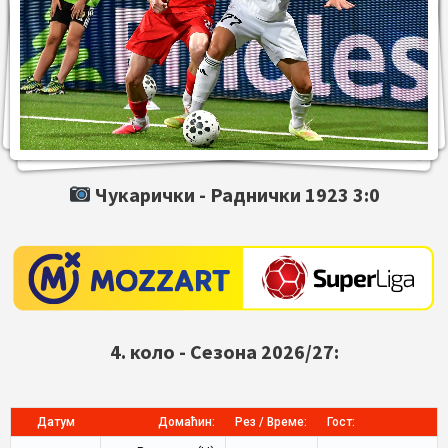
Чукарички -
Раднички 1923
3:0
4. коло - Сезона 2026/27:
Датум
Домаћин:
Рез / Време:
Гост: