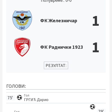
Полувреме:: 0-0
1
ФК Железничар
1
ФК Раднички 1923
РЕЗУЛТАТ:
ГОЛОВИ:
Гол
75'
ГРГИЋ Дарио
79'
Гол