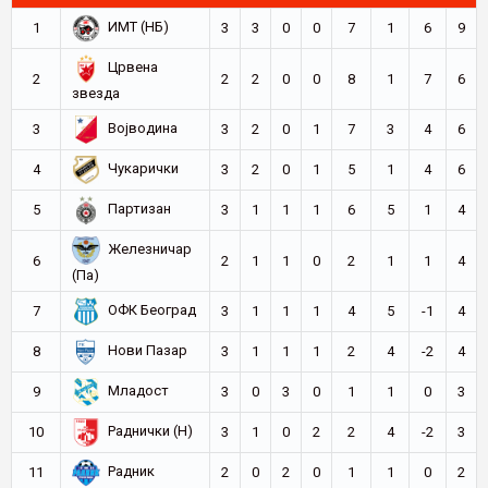
ИМТ (НБ)
1
3
3
0
0
7
1
6
9
Црвена
2
2
2
0
0
8
1
7
6
звезда
Војводина
3
3
2
0
1
7
3
4
6
Чукарички
4
3
2
0
1
5
1
4
6
Партизан
5
3
1
1
1
6
5
1
4
Железничар
6
2
1
1
0
2
1
1
4
(Па)
ОФК Београд
7
3
1
1
1
4
5
-1
4
Нови Пазар
8
3
1
1
1
2
4
-2
4
Младост
9
3
0
3
0
1
1
0
3
Раднички (Н)
10
3
1
0
2
2
4
-2
3
Радник
11
2
0
2
0
1
1
0
2