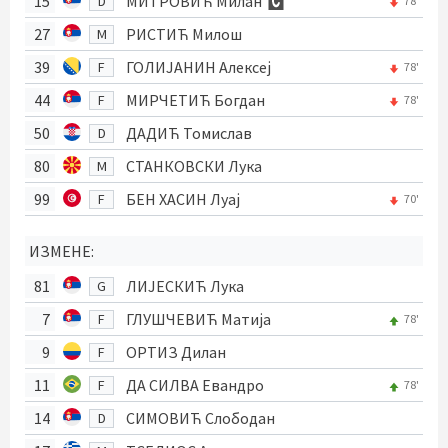
15
МИТРОВИЋ Милан
D
78'
27
РИСТИЋ Милош
M
39
ГОЛИЈАНИН Алексеј
F
78'
44
МИРЧЕТИЋ Богдан
F
78'
50
ДАДИЋ Томислав
D
80
СТАНКОВСКИ Лука
M
99
БЕН ХАСИН Луај
F
70'
ИЗМЕНЕ:
81
ЛИЈЕСКИЋ Лука
G
7
ГЛУШЧЕВИЋ Матија
F
78'
9
ОРТИЗ Дилан
F
11
ДА СИЛВА Евандро
F
78'
14
СИМОВИЋ Слободан
D