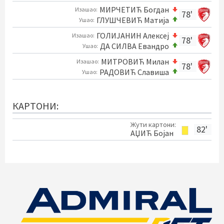
МИРЧЕТИЋ Богдан
Изашао:
78'
ГЛУШЧЕВИЋ Матија
Ушао:
ГОЛИЈАНИН Алексеј
Изашао:
78'
ДА СИЛВА Евандро
Ушао:
МИТРОВИЋ Милан
Изашао:
78'
РАДОВИЋ Славиша
Ушао:
КАРТОНИ:
Жути картони:
82'
АЏИЋ Бојан