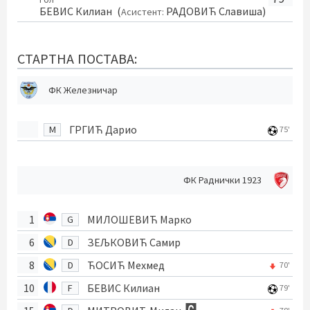
БЕВИС Килиан
(
РАДОВИЋ Славиша
)
Асистент:
СТАРТНА ПОСТАВА:
ФК Железничар
ГРГИЋ Дарио
M
75'
ФК Раднички 1923
1
МИЛОШЕВИЋ Марко
G
6
ЗЕЉКОВИЋ Самир
D
8
ЋОСИЋ Мехмед
D
70'
10
БЕВИС Килиан
F
79'