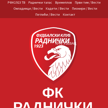
Skip
РФК1923 ТВ
Раднички талас
Времеплов
Први тим / Вести
to
Омладинци / Вести
Кадети / Вести
Пионири / Вести
content
Петлићи / Вести
Контакт
КРАГУЈЕВАЦ
ФК
РАДНИЧКИ