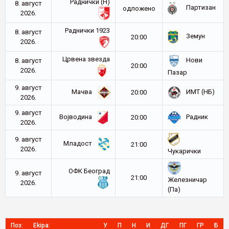
Раднички (Н)
8. август
Партизан
oдложено
2026.
Раднички 1923
8. август
Земун
20:00
2026.
Црвена звезда
Нови
8. август
20:00
2026.
Пазар
9. август
Мачва
ИМТ (НБ)
20:00
2026.
9. август
Војводина
Радник
20:00
2026.
9. август
Младост
21:00
2026.
Чукарички
ОФК Београд
9. август
21:00
Железничар
2026.
(Па)
Поз:
Ekipa:
У
П
Н
И
ДГ
ПГ
ГР
Б