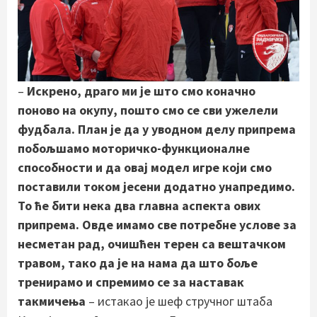
–
Искрено, драго ми је што смо коначно
поново на окупу, пошто смо се сви ужелели
фудбала. План је да у уводном делу припрема
побољшамо моторичко-функционалне
способности и да овај модел игре који смо
поставили током јесени додатно унапредимо.
То ће бити нека два главна аспекта ових
припрема. Овде имамо све потребне услове за
несметан рад, очишћен терен са вештачком
травом, тако да је на нама да што боље
тренирамо и спремимо се за наставак
такмичења
– истакао је шеф стручног штаба