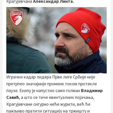
Крагујевчана
Александар Линта.
Играчки кадар лидера Прве лиге Србије није
претрпео значајније промене током протекле
паузе. Екипу је напустио само голман
Владимир
Савић
, а што се тиче евентуалних појачања,
Крагујевчани сигурно неће журити, већ ће
пажљиво пратити ситуацију на тржишту и