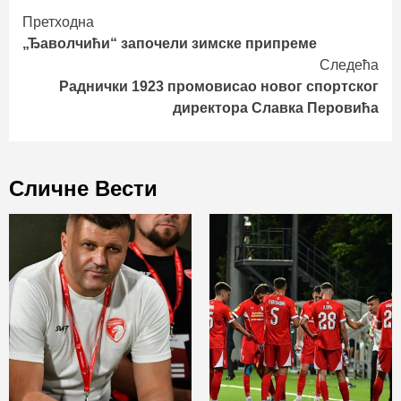
Continue
Претходна
„Ђаволчићи“ започели зимске припреме
Reading
Следећа
Раднички 1923 промовисао новог спортског
директора Славка Перовића
Сличне Вести