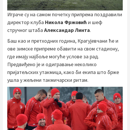
Играче су на самом почетку припрема поздравили
директор клуба
Никола Фржовић
и шеф
стручног штаба
Александар Линта
.
Баш као и претходних година, Крагујевчани ће и
ове зимске припреме обавити на свом стадиону,
где имају најбоље могуће услове за рад.
Предвиђено је и одигравање неколико
пријатељских утакмица, како би екипа што брже
ушла у жељени такмичарски ритам.