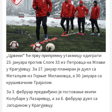
„Црвени“ ће прву припремну утакмицу одиграти
23. јануара против Слоге 33 из Петровца на Млави
у Крагујевцу. За 27. јануар планиран је дуел са
Металцем из Горњег Милановца, а 30. јануара са
крушевачким Трајалом.
За 3. фебруар предвиђено је гостовање екипи
Колубаре у Лазаревцу, а за 6. фебруар дуел са
Јагодином у Крагујевцу.