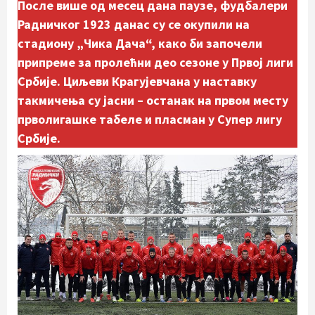
После више од месец дана паузе, фудбалери
Радничког 1923 данас су се окупили на
стадиону „Чика Дача“, како би започели
припреме за пролећни део сезоне у Првој лиги
Србије. Циљеви Крагујевчана у наставку
такмичења су јасни – останак на првом месту
прволигашке табеле и пласман у Супер лигу
Србије.