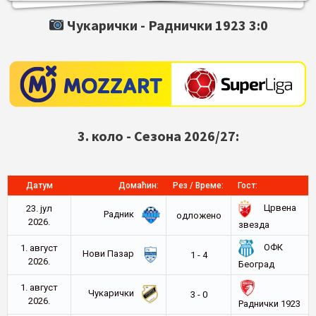
Чукарички -
Раднички 1923
3:0
3. коло - Сезона 2026/27:
Датум
Домаћин:
Рез / Време:
Гост:
Црвена
23. јул
Радник
oдложено
2026.
звезда
ОФК
1. август
Нови Пазар
1 - 4
2026.
Београд
1. август
Чукарички
3 - 0
2026.
Раднички 1923