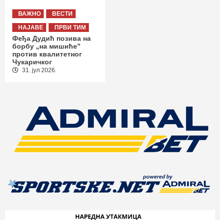
ВАЖНО
ВЕСТИ
НАЈАВЕ
ПРВИ ТИМ
Феђа Дудић позива на
борбу „на мишиће”
против квалитетног
Чукаричког
31. јул 2026.