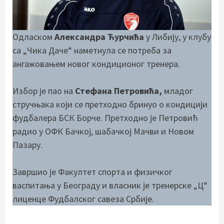
Одласком
Александра Ћурчића
у Либију, у клубу
са „Чика Даче“ наметнула се потреба за
ангажовањем новог кондиционог тренера.
Избор је пао на
Стефана Петровића,
младог
стручњака који се претходно бринуо о кондицији
фудбалера БСК Борче. Претходно је Петровић
радио у ОФК Бачкој, шабачкој Мачви и Новом
Пазару.
Завршио је Факултет спорта и физичког
васпитања у Београду и власник је тренерске „Ц“
лиценце Фудбалског савеза Србије.