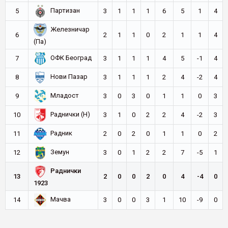
Партизан
5
3
1
1
1
6
5
1
4
Железничар
6
2
1
1
0
2
1
1
4
(Па)
ОФК Београд
7
3
1
1
1
4
5
-1
4
Нови Пазар
8
3
1
1
1
2
4
-2
4
Младост
9
3
0
3
0
1
1
0
3
Раднички (Н)
10
3
1
0
2
2
4
-2
3
Радник
11
2
0
2
0
1
1
0
2
Земун
12
3
0
1
2
2
7
-5
1
Раднички
13
2
0
0
2
0
4
-4
0
1923
Мачва
14
3
0
0
3
1
10
-9
0