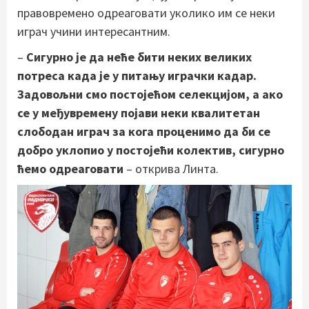
правовремено одреаговати уколико им се неки
играч учини интересантним.
–
Сигурно је да неће бити неких великих
потреса када је у питању играчки кадар.
Задовољни смо постојећом селекцијом, а ако
се у међувремену појави неки квалитетан
слободан играч за кога проценимо да би се
добро уклопио у постојећи колектив, сигурно
ћемо одреаговати
– открива Линта.