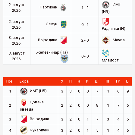
ИМТ
2. август
Партизан
1 - 2
2026.
(НБ)
2. август
Земун
0 - 1
2026.
Раднички (Н)
3. август
Војводина
Мачва
2 - 0
2026.
Железничар (Па)
3. август
0 - 0
2026.
Младост
Поз:
Ekipa:
У
П
Н
И
ДГ
ПГ
ГР
Б
ИМТ (НБ)
1
3
3
0
0
7
1
6
9
Црвена
2
2
2
0
0
8
1
7
6
звезда
Војводина
3
3
2
0
1
7
3
4
6
Чукарички
4
3
2
0
1
5
1
4
6