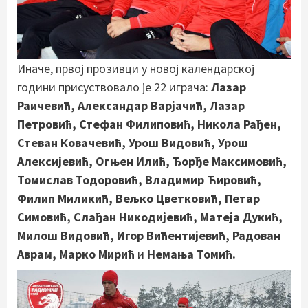
Иначе, првој прозивци у новој календарској
години присуствовало је 22 играча:
Лазар
Раичевић, Александар Варјачић, Лазар
Петровић, Стефан Филиповић, Никола Рађен,
Стеван Ковачевић, Урош Видовић, Урош
Алексијевић, Огњен Илић, Ђорђе Максимовић,
Томислав Тодоровић, Владимир Ћировић,
Филип Миликић, Вељко Цветковић, Петар
Симовић, Слађан Никодијевић, Матеја Дукић,
Милош Видовић, Игор Вићентијевић, Радован
Аврам, Марко Мирић
и
Немања Томић.