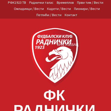
Skip
РФК1923 ТВ
Раднички талас
Времеплов
Први тим / Вести
to
Омладинци / Вести
Кадети / Вести
Пионири / Вести
content
Петлићи / Вести
Контакт
КРАГУЈЕВАЦ
ФК
РАДНИЧКИ