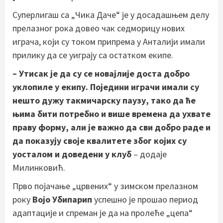
Суперлигаш са „Чика Даче“ је у досадашњем делу
прелазног рока довео чак седморицу нових
играча, који су током припрема у Анталији имали
прилику да се уиграју са остатком екипе.
– Утисак је да су се новајлије доста добро
уклопиле у екипу. Поједини играчи имали су
нешто дужу такмичарску паузу, тако да ће
њима бити потребно и више времена да ухвате
праву форму, али је важно да сви добро раде и
да показују своје квалитете због којих су
уосталом и доведени у клуб
– додаје
Милинковић.
Прво појачање „црвених“ у зимском прелазном
року
Војо Убипарип
успешно је прошао период
адаптације и спреман је да на пролеће „цепа“