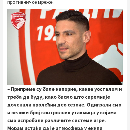
противничке мреже.
– Припреме су биле напорне, какве уосталом и
треба да буду, како бисмо што спремније
дочекали пролећни део сезоне. Одиграли смо
и велики број контролних утакмица у којима
смо испробали различите системе игре.
Морам истаћи да је атмосфера у екипи