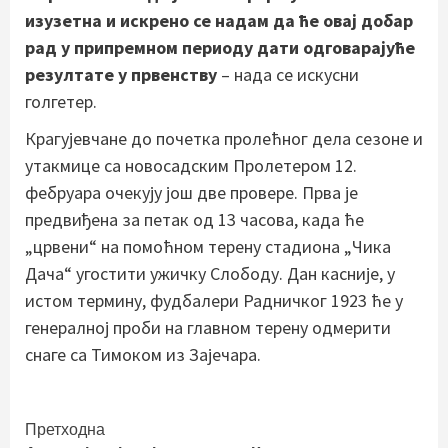
изузетна и искрено се надам да ће овај добар
рад у припремном периоду дати одговарајуће
резултате у првенству
– нада се искусни
голгетер.
Крагујевчане до почетка пролећног дела сезоне и
утакмице са новосадским Пролетером 12.
фебруара очекују још две провере. Прва је
предвиђена за петак од 13 часова, када ће
„црвени“ на помоћном терену стадиона „Чика
Дача“ угостити ужичку Слободу. Дан касније, у
истом термину, фудбалери Радничког 1923 ће у
генералној проби на главном терену одмерити
снаге са Тимоком из Зајечара.
Continue
Претходна