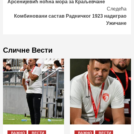
Арсенијевић ноћна мора за Краљевчане
Reading
Следећа
Комбиновани састав Радничког 1923 надиграо
Ужичане
Сличне Вести
ВАЖНО
ВЕСТИ
ВАЖНО
ВЕСТИ