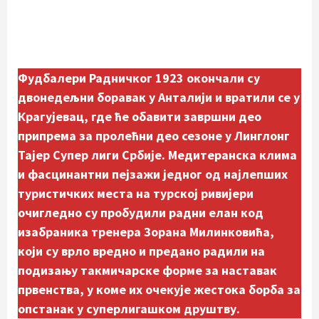
Фудбалери Радничког 1923 окончали су
двонедељни боравак у Анталији и вратили се у
Крагујевац, где ће обавити завршни део
припрема за пролећни део сезоне у Линглонг
Тајер Супер лиги Србије. Медитеранска клима
и фасцинантни пејзажи једног од најлепших
туристичких места на турској ривијери
очигледно су пробудили радни елан код
изабраника тренера Зорана Милинковића,
који су
врло вредно и предано радили на
подизању такмичарске форме
за наставак
првенства, у коме их очекује жестока борба за
опстанак у суперлигашком друштву.