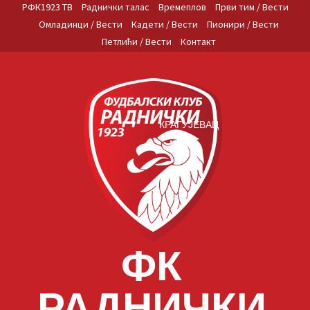
Skip
РФК1923 ТВ
Раднички талас
Времеплов
Први тим / Вести
to
Омладинци / Вести
Кадети / Вести
Пионири / Вести
content
Петлићи / Вести
Контакт
КРАГУЈЕВАЦ
ФК
РАДНИЧКИ