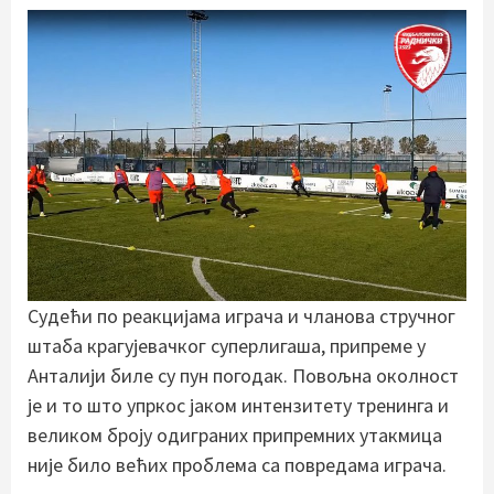
Судећи по реакцијама играча и чланова стручног
штаба крагујевачког суперлигаша, припреме у
Анталији биле су пун погодак. Повољна околност
је и то што упркос јаком интензитету тренинга и
великом броју одиграних припремних утакмица
није било већих проблема са повредама играча.