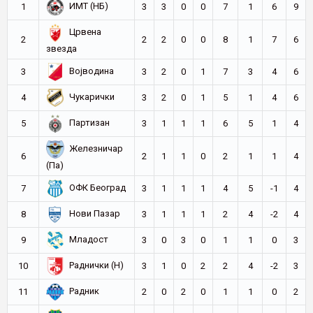
ИМТ (НБ)
1
3
3
0
0
7
1
6
9
Црвена
2
2
2
0
0
8
1
7
6
звезда
Војводина
3
3
2
0
1
7
3
4
6
Чукарички
4
3
2
0
1
5
1
4
6
Партизан
5
3
1
1
1
6
5
1
4
Железничар
6
2
1
1
0
2
1
1
4
(Па)
ОФК Београд
7
3
1
1
1
4
5
-1
4
Нови Пазар
8
3
1
1
1
2
4
-2
4
Младост
9
3
0
3
0
1
1
0
3
Раднички (Н)
10
3
1
0
2
2
4
-2
3
Радник
11
2
0
2
0
1
1
0
2