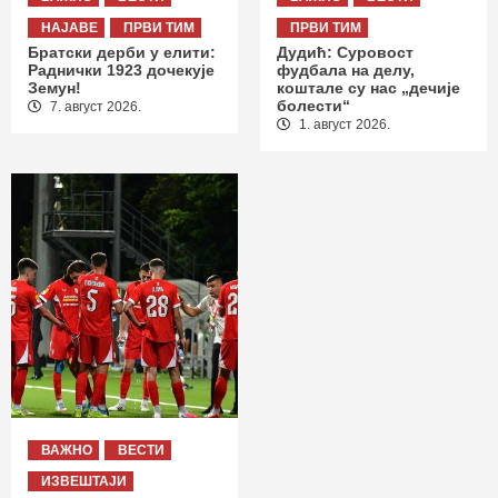
НАЈАВЕ
ПРВИ ТИМ
ПРВИ ТИМ
Братски дерби у елити:
Дудић: Суровост
Раднички 1923 дочекује
фудбала на делу,
Земун!
коштале су нас „дечије
болести“
7. август 2026.
1. август 2026.
ВАЖНО
ВЕСТИ
ИЗВЕШТАЈИ