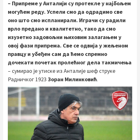
– Припреме у Анталији су протекле у најбољем
могућем реду. Успели смо да одрадимо све
оно што смо испланирали. Играчи су радили
врло предано и квалитетно, тако да смо
изузетно задовољни њиховим залагањем у
овој фази припрема. Све се одвија у жељеном
правцу и убеђен сам да ћемо спремно
дочекати почетак пролећног дела такмичења
– сумирао је утиске из Анталије шеф струке
Радничког 1923
Зоран Милинковић
.