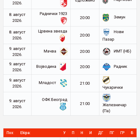
oдложено
2026.
Раднички 1923
8. август
Земун
20:00
2026.
Црвена звезда
Нови
8. август
20:00
2026.
Пазар
9. август
Мачва
ИМТ (НБ)
20:00
2026.
9. август
Војводина
Радник
20:00
2026.
9. август
Младост
21:00
2026.
Чукарички
ОФК Београд
9. август
21:00
Железничар
2026.
(Па)
Поз:
Ekipa:
У
П
Н
И
ДГ
ПГ
ГР
Б