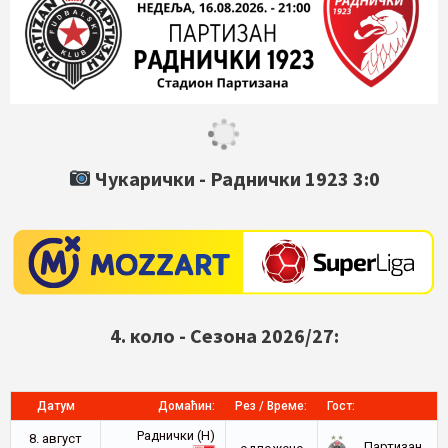
Чукарички -
Раднички 1923
3:0
4. коло - Сезона 2026/27:
Датум
Домаћин:
Рез / Време:
Гост:
Раднички (Н)
8. август
Партизан