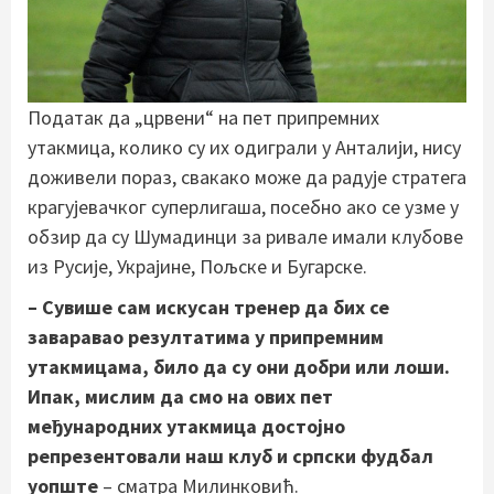
Податак да „црвени“ на пет припремних
утакмица, колико су их одиграли у Анталији, нису
доживели пораз, свакако може да радује стратега
крагујевачког суперлигаша, посебно ако се узме у
обзир да су Шумадинци за ривале имали клубове
из Русије, Украјине, Пољске и Бугарске.
– Сувише сам искусан тренер да бих се
заваравао резултатима у припремним
утакмицама, било да су они добри или лоши.
Ипак, мислим да смо на ових пет
међународних утакмица достојно
репрезентовали наш клуб и српски фудбал
уопште
– сматра Милинковић.