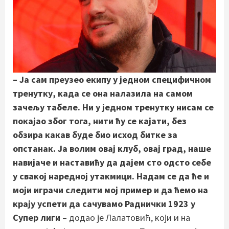
– Ја сам преузео екипу у једном специфичном
тренутку, када се она налазила на самом
зачељу табеле. Ни у једном тренутку нисам се
покајао због тога, нити ћу се кајати, без
обзира какав буде био исход битке за
опстанак. Ја волим овај клуб, овај град, наше
навијаче и наставићу да дајем сто одсто себе
у свакој наредној утакмици. Надам се да ће и
моји играчи следити мој пример и да ћемо на
крају успети да сачувамо Раднички 1923 у
Супер лиги
– додао је Лалатовић, који и на