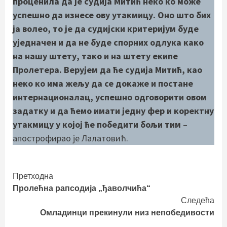
проценила да је судија Митић неко ко може
успешно да изнесе ову утакмицу. Оно што бих
ја волео, то је да судијски критеријум буде
уједначен и да не буде спорних одлука како
на нашу штету, тако и на штету екипе
Пролетера. Верујем да ће судија Митић, као
неко ко има жељу да се докаже и постане
интернационалац, успешно одговорити овом
задатку и да ћемо имати једну фер и коректну
утакмицу у којој ће победити бољи тим
–
апострофирао је Лалатовић.
Continue
Претходна
Пролећна рапсодија „ђаволчића“
Reading
Следећа
Омладинци прекинули низ непобедивости