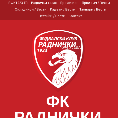
Skip
РФК1923 ТВ
Раднички талас
Времеплов
Први тим / Вести
to
Омладинци / Вести
Кадети / Вести
Пионири / Вести
content
Петлићи / Вести
Контакт
КРАГУЈЕВАЦ
ФК
РАДНИЧКИ