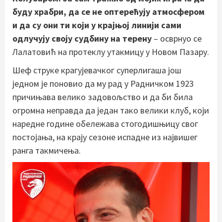
буду храбри, да се не оптерећују атмосфером
и да су они ти који у крајњој линији сами
одлучују своју судбину на терену
– осврнуо се
Лалатовић на протеклу утакмицу у Новом Пазару.
Шеф струке крагујевачког суперлигаша још
једном је поновио да му рад у Радничком 1923
причињава велико задовољство и да би била
огромна неправда да један тако велики клуб, који
наредне године обележава стогодишњицу свог
постојања, на крају сезоне испадне из највишег
ранга такмичења.