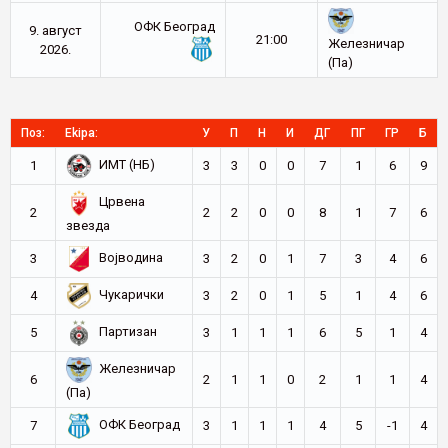
ОФК Београд
9. август
21:00
Железничар
2026.
(Па)
Поз:
Ekipa:
У
П
Н
И
ДГ
ПГ
ГР
Б
ИМТ (НБ)
1
3
3
0
0
7
1
6
9
Црвена
2
2
2
0
0
8
1
7
6
звезда
Војводина
3
3
2
0
1
7
3
4
6
Чукарички
4
3
2
0
1
5
1
4
6
Партизан
5
3
1
1
1
6
5
1
4
Железничар
6
2
1
1
0
2
1
1
4
(Па)
ОФК Београд
7
3
1
1
1
4
5
-1
4