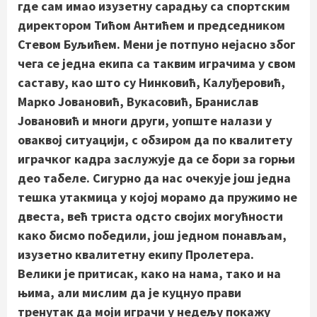
где сам имао изузетну сарадњу са спортским
директором Тићом Антићем и председником
Стевом Буљићем. Мени је потпуно нејасно због
чега се једна екипа са таквим играчима у свом
саставу, као што су Нинковић, Калуђеровић,
Марко Јовановић, Вукасовић, Бранислав
Јовановић и многи други, уопште налази у
оваквој ситуацији, с обзиром да по квалитету
играчког кадра заслужује да се бори за горњи
део табеле. Сигурно да нас очекује још једна
тешка утакмица у којој морамо да пружимо не
двеста, већ триста одсто својих могућности
како бисмо победили, још једном понављам,
изузетно квалитетну екипу Пролетера.
Велики је притисак, како на нама, тако и на
њима, али мислим да је куцнуо прави
тренутак да моји играчи у недељу покажу