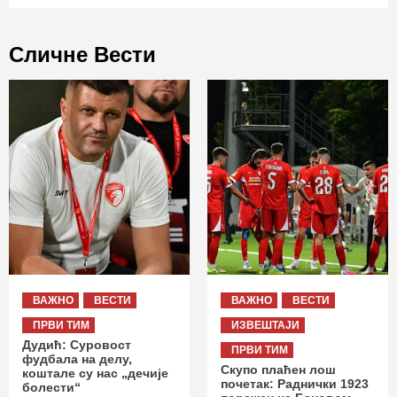
Сличне Вести
ВАЖНО
ВЕСТИ
ВАЖНО
ВЕСТИ
ПРВИ ТИМ
ИЗВЕШТАЈИ
Дудић: Суровост
ПРВИ ТИМ
фудбала на делу,
Скупо плаћен лош
коштале су нас „дечије
почетак: Раднички 1923
болести“