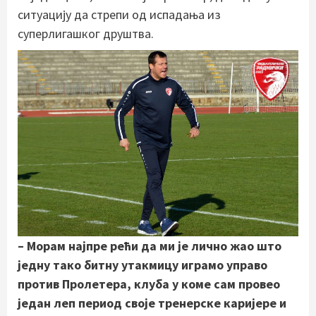
ситуацију да стрепи од испадања из
суперлигашког друштва.
– Морам најпре рећи да ми је лично жао што
једну тако битну утакмицу играмо управо
против Пролетера, клуба у коме сам провео
један леп период своје тренерске каријере и