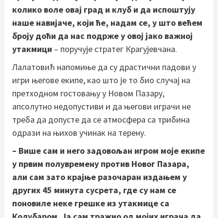
колико воле овај град и клуб и да испоштују
наше навијаче, који ће, надам се, у што већем
броју доћи да нас подрже у овој јако важној
утакмици
– поручује стратег Крагујевчана.
Лалатовић напомиње да су драстични падови у
игри његове екипе, као што је то био случај на
претходном гостовању у Новом Пазару,
апсолутно недопустиви и да његови играчи не
треба да допусте да се атмосфера са трибина
одрази на њихов учинак на терену.
– Више сам и него задовољан игром моје екипе
у првим полувремену против Новог Пазара,
али сам зато крајње разочаран издањем у
других 45 минута сусрета, где су нам се
поновиле неке грешке из утакмице са
Колубаром. Ја сам тражио од мојих играча да