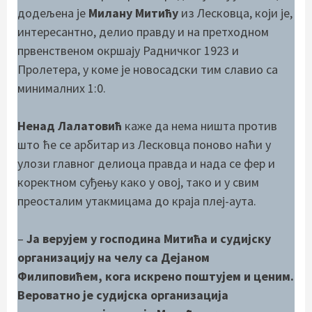
додељена је
Милану Митићу
из Лесковца, који је,
интересантно, делио правду и на претходном
првенственом окршају Радничког 1923 и
Пролетера, у коме је новосадски тим славио са
минималних 1:0.
Ненад Лалатовић
каже да нема ништа против
што ће се арбитар из Лесковца поново наћи у
улози главног делиоца правда и нада се фер и
коректном суђењу како у овој, тако и у свим
преосталим утакмицама до краја плеј-аута.
–
Ја верујем у господина Митића и судијску
организацију на челу са Дејаном
Филиповићем, кога искрено поштујем и ценим.
Вероватно је судијска организација