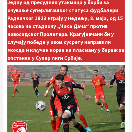
Једну од пресудних утакмица у борби за
очување суперлигашког статуса фудбалери
Радничког 1923 играју у недељу, 8. маја, од 15
часова на стадиону „Чика Дача“ против
новосадског Пролетера. Крагујевчани би у
случају победе у овом сусрету направили
можда и кључан корак ка пласману у бараж
за
опстанак у Супер лиги Србије.