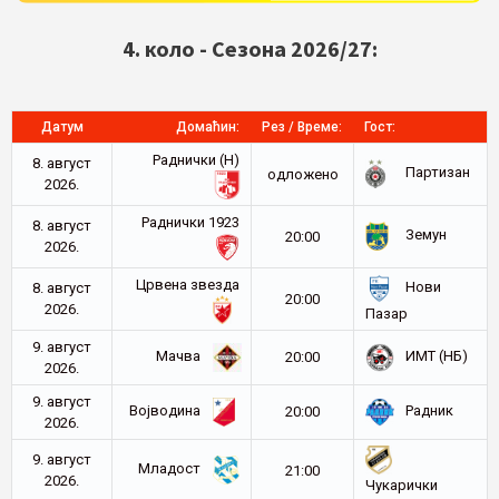
4. коло - Сезона 2026/27:
Датум
Домаћин:
Рез / Време:
Гост:
Раднички (Н)
8. август
Партизан
oдложено
2026.
Раднички 1923
8. август
Земун
20:00
2026.
Црвена звезда
Нови
8. август
20:00
2026.
Пазар
9. август
Мачва
ИМТ (НБ)
20:00
2026.
9. август
Војводина
Радник
20:00
2026.
9. август
Младост
21:00
2026.
Чукарички