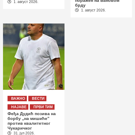
поражен на Бановом
1. август 2026.
брду
1. август 2026.
ВАЖНО
ВЕСТИ
НАЈАВЕ
ПРВИ ТИМ
Феђа Дудић позива на
борбу „на мишиће”
против квалитетног
Чукаричког
31. јул 2026.