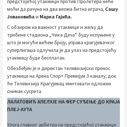
предстојећој утакмици против Пролетера неће
моћи да рачуна на два веома битна играча,
Сашу
Јовановића
и
Марка Гајића.
С обзиром на важност утакмице и жељу да
трибине стадиона „Чика Дача“ буду испуњене у
што је могуће већем броју, управа крагујевачког
суперлигаша одлучила је да улаз на предстојећу
утакмицу буде бесплатан.
Обезбеђен је и директан телевизијски пренос
утакмице на Арена Спорт Премијум 3 каналу, док
ће Телевизија Крагујевац емитовати одложен
снимак сусрета.
ЛАЛАТОВИЋ АПЕЛУЈЕ НА ФЕР СУЂЕЊЕ ДО КРАЈА
ПЛЕЈ-АУТА
Улога главног арбитра на предстојећој утакмици