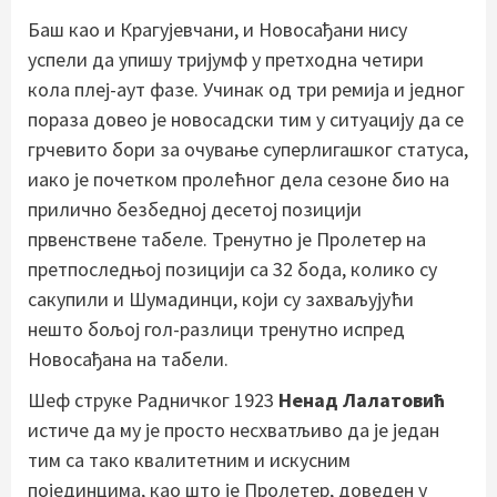
Баш као и Крагујевчани, и Новосађани нису
успели да упишу тријумф у претходна четири
кола плеј-аут фазе. Учинак од три ремија и једног
пораза довео је новосадски тим у ситуацију да се
грчевито бори за очување суперлигашког статуса,
иако је почетком пролећног дела сезоне био на
прилично безбедној десетој позицији
првенствене табеле. Тренутно је Пролетер на
претпоследњој позицији са 32 бода, колико су
сакупили и Шумадинци, који су захваљујући
нешто бољој гол-разлици тренутно испред
Новосађана на табели.
Шеф струке Радничког 1923
Ненад Лалатовић
истиче да му је просто несхватљиво да је један
тим са тако квалитетним и искусним
појединцима, као што је Пролетер, доведен у