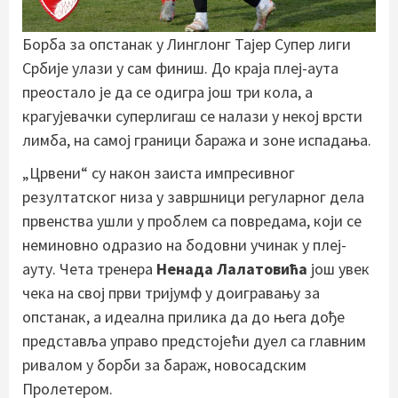
Борба за опстанак у Линглонг Тајер Супер лиги
Србије улази у сам финиш. До краја плеј-аута
преостало је да се одигра још три кола, а
крагујевачки суперлигаш се налази у некој врсти
лимба, на самој граници баража и зоне испадања.
„Црвени“ су након заиста импресивног
резултатског низа у завршници регуларног дела
првенства ушли у проблем са повредама, који се
неминовно одразио на бодовни учинак у плеј-
ауту. Чета тренера
Ненада Лалатовића
још увек
чека на свој први тријумф у доигравању за
опстанак, а идеална прилика да до њега дође
представља управо предстојећи дуел са главним
ривалом у борби за бараж, новосадским
Пролетером.