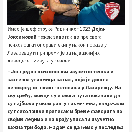
Имао је шеф струке Радничког 1923
Дејан
Јоксимовић
тежак задатак да пре свега
психолошки опорави екипу након пораза у
Лазаревцу и припреми је за најважнијих
деведесет минута у сезони.
– Још једна психолошки изузетно тешка и
захтевна утакмица за нас, која је дошла
непосредно након гостовања у Лазаревцу. На
сву срећу, момци су и овога пута показали да
су најбољи у овом рангу такмичења, издржали
су психолошки притисак и бреме фаворита на
својим леђима и на крају уписали изузетно
важна три бода. Надам се да ћемо у последња