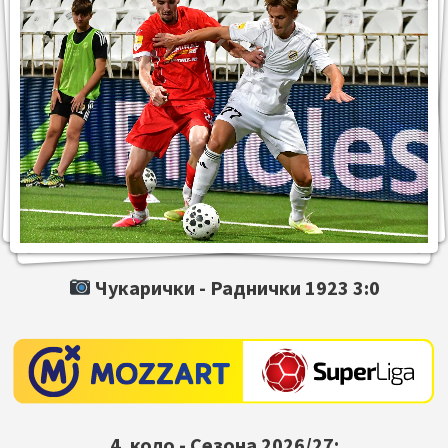
Чукарички -
Раднички 1923
3:0
4. коло - Сезона 2026/27: