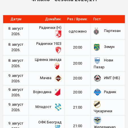
Датум
Домаћин:
Рез / Време:
Гост:
Раднички (Н)
8. август
Партизан
oдложено
2026.
Раднички 1923
8. август
Земун
20:00
2026.
Црвена звезда
Нови
8. август
20:00
2026.
Пазар
9. август
Мачва
ИМТ (НБ)
20:00
2026.
9. август
Војводина
Радник
20:00
2026.
9. август
Младост
21:00
2026.
Чукарички
ОФК Београд
9. август
21:00
Железничар