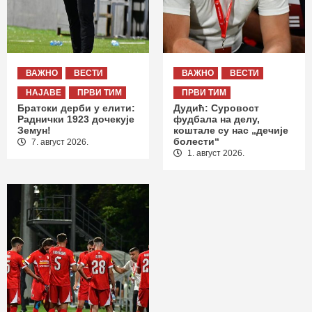
ВАЖНО
ВЕСТИ
ВАЖНО
ВЕСТИ
НАЈАВЕ
ПРВИ ТИМ
ПРВИ ТИМ
Братски дерби у елити:
Дудић: Суровост
Раднички 1923 дочекује
фудбала на делу,
Земун!
коштале су нас „дечије
болести“
7. август 2026.
1. август 2026.