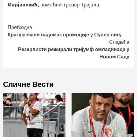
Марјановић,
помоћни тренер Трајала.
Continue
Претходна
Крагујевчани надомак промоције у Супер лигу
Reading
Следећа
Резервисти режирали тријумф омладинаца у
Новом Саду
Сличне Вести