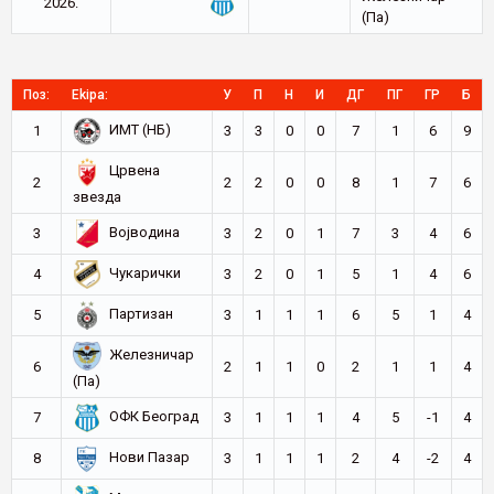
2026.
(Па)
Поз:
Ekipa:
У
П
Н
И
ДГ
ПГ
ГР
Б
ИМТ (НБ)
1
3
3
0
0
7
1
6
9
Црвена
2
2
2
0
0
8
1
7
6
звезда
Војводина
3
3
2
0
1
7
3
4
6
Чукарички
4
3
2
0
1
5
1
4
6
Партизан
5
3
1
1
1
6
5
1
4
Железничар
6
2
1
1
0
2
1
1
4
(Па)
ОФК Београд
7
3
1
1
1
4
5
-1
4
Нови Пазар
8
3
1
1
1
2
4
-2
4