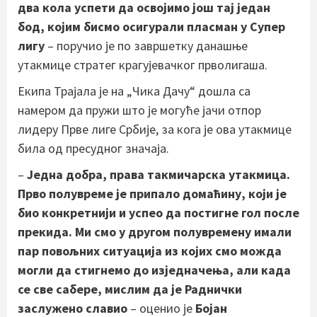
два кола успети да освојимо још тај један
бод, којим бисмо осигурали пласман у Супер
лигу
– поручио је по завршетку данашње
утакмице стратег крагујевачког прволигаша.
Екипа Трајала је на „Чика Дачу“ дошла са
намером да пружи што је могуће јачи отпор
лидеру Прве лиге Србије, за кога је ова утакмице
била од пресудног значаја.
–
Једна добра, права такмичарска утакмица.
Прво полувреме је припало домаћину, који је
био конкретнији и успео да постигне гол после
прекида. Ми смо у другом полувремену имали
пар повољних ситуација из којих смо можда
могли да стигнемо до изједначења, али када
се све сабере, мислим да је Раднички
заслужено славио
– оценио је
Бојан