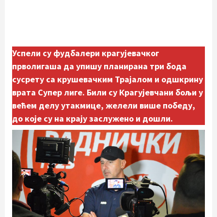
Успели су фудбалери крагујевачког
прволигаша да упишу планирана три бода
сусрету са крушевачким Трајалом и одшкрину
врата Супер лиге. Били су Крагујевчани бољи у
већем делу утакмице, желели више победу,
до које су на крају заслужено и дошли.