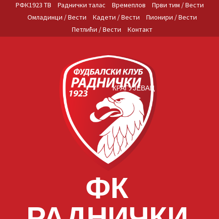
Skip
РФК1923 ТВ
Раднички талас
Времеплов
Први тим / Вести
to
Омладинци / Вести
Кадети / Вести
Пионири / Вести
content
Петлићи / Вести
Контакт
КРАГУЈЕВАЦ
ФК
РАДНИЧКИ