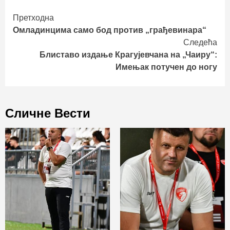
Continue
Претходна
Омладинцима само бод против „грађевинара“
Reading
Следећа
Блиставо издање Крагујевчана на „Чаиру“:
Имењак потучен до ногу
Сличне Вести