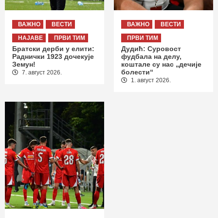
ВАЖНО
ВЕСТИ
ВАЖНО
ВЕСТИ
НАЈАВЕ
ПРВИ ТИМ
ПРВИ ТИМ
Братски дерби у елити:
Дудић: Суровост
Раднички 1923 дочекује
фудбала на делу,
Земун!
коштале су нас „дечије
болести“
7. август 2026.
1. август 2026.