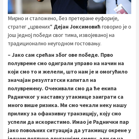
Мирно и сталожено, без претеране еуфорије,
стратег „црвених“
Дејан Јоксимовић
говорио je о
још једној победи свог тима, извојеваној на
традиционално неугодном гостовању.
– Јако сам срећан због ове победе. Прво
полувреме смо одиграли управо на начин на
који смо то и желели, што нам је и омогућило
значајан резултатски капитал на
полувремену. Очекивали смо да ће екипа
Радничког у наставку утакмице заиграти са
много више ризика. Ми смо чекали неку нашу
прилику за офанзивну транзицију, коју смо
успели да искористимо. Имао је Раднички пар
јако повољних ситуација да утакмицу окрене у
једном потпуно другачијем смеру, али се на