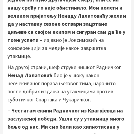
нашу срећу то није обистинило. Мом колеги и
великом пријатељу Ненаду Лалатовићу желим
да у наставку сезоне оствари зацртане
циљеве са својом екипом и сигуран сам да ће у
томе успети
– изјавио је Јоксимовић на
конференцији за медије након завршетка
утакмице.
На другој страни, шеф струке нишког Радничког
Ненад Лалатовић
био је у шоку након
неочекиваног пораза његовог тима, нарочито
после добрих издања на утакмицама против
суботичког Спартака и Чукаричког.
– Честитам екипи Радничког из Крагујевца на
заслуженој победи. Ушли су у утакмицу много
боље од нас. Ми смо били као хипнотисани у