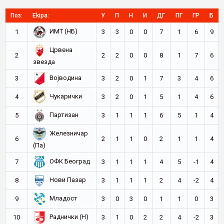
Поз:
Ekipa:
У
П
Н
И
ДГ
ПГ
ГР
Б
ИМТ (НБ)
1
3
3
0
0
7
1
6
9
Црвена
2
2
2
0
0
8
1
7
6
звезда
Војводина
3
3
2
0
1
7
3
4
6
Чукарички
4
3
2
0
1
5
1
4
6
Партизан
5
3
1
1
1
6
5
1
4
Железничар
6
2
1
1
0
2
1
1
4
(Па)
ОФК Београд
7
3
1
1
1
4
5
-1
4
Нови Пазар
8
3
1
1
1
2
4
-2
4
Младост
9
3
0
3
0
1
1
0
3
Раднички (Н)
10
3
1
0
2
2
4
-2
3