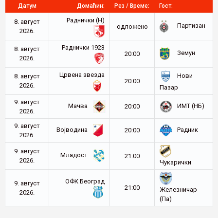
Датум
Домаћин:
Рез / Време:
Гост:
Раднички (Н)
8. август
Партизан
oдложено
2026.
Раднички 1923
8. август
Земун
20:00
2026.
Црвена звезда
Нови
8. август
20:00
2026.
Пазар
9. август
Мачва
ИМТ (НБ)
20:00
2026.
9. август
Војводина
Радник
20:00
2026.
9. август
Младост
21:00
2026.
Чукарички
ОФК Београд
9. август
21:00
Железничар
2026.
(Па)