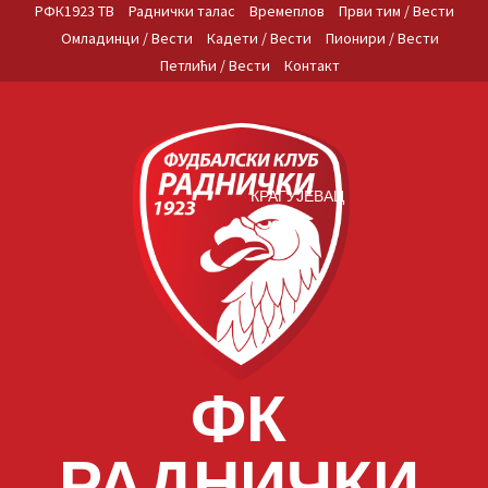
Skip
РФК1923 ТВ
Раднички талас
Времеплов
Први тим / Вести
to
Омладинци / Вести
Кадети / Вести
Пионири / Вести
content
Петлићи / Вести
Контакт
КРАГУЈЕВАЦ
ФК
РАДНИЧКИ