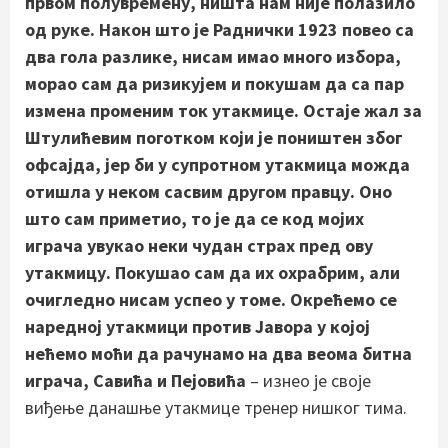
првом полувремену, ништа нам није полазило
од руке. Након што је Раднички 1923 повео са
два гола разлике, нисам имао много избора,
морао сам да ризикујем и покушам да са пар
измена променим ток утакмице. Остаје жал за
Штулићевим поготком који је поништен због
офсајда, јер би у супротном утакмица можда
отишла у неком сасвим другом правцу. Оно
што сам приметио, то је да се код мојих
играча увукао неки чудан страх пред ову
утакмицу. Покушао сам да их охрабрим, али
очигледно нисам успео у томе. Окрећемо се
наредној утакмици против Јавора у којој
нећемо моћи да рачунамо на два веома битна
играча, Савића и Пејовића
– изнео је своје
виђење данашње утакмице тренер нишког тима.