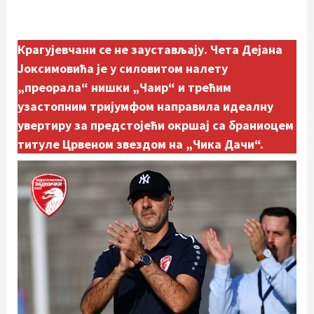
Крагујевчани се не заустављају. Чета Дејана
Јоксимовића је у силовитом налету
„преорала“ нишки „Чаир“ и трећим
узастопним тријумфом направила идеалну
увертиру за предстојећи окршај са браниоцем
титуле Црвеном звездом на „Чика Дачи“.