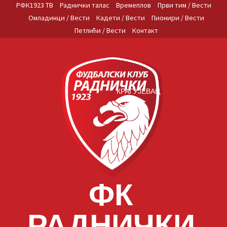
Skip
РФК1923 ТВ
Раднички талас
Времеплов
Први тим / Вести
to
Омладинци / Вести
Кадети / Вести
Пионири / Вести
content
Петлићи / Вести
Контакт
КРАГУЈЕВАЦ
ФК
РАДНИЧКИ