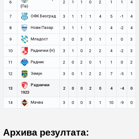
6
2
1
1
0
2
1
1
4
(Па)
ОФК Београд
7
3
1
1
1
4
5
-1
4
Нови Пазар
8
3
1
1
1
2
4
-2
4
Младост
9
3
0
3
0
1
1
0
3
Раднички (Н)
10
3
1
0
2
2
4
-2
3
Радник
11
2
0
2
0
1
1
0
2
Земун
12
3
0
1
2
2
7
-5
1
Раднички
13
2
0
0
2
0
4
-4
0
1923
Мачва
14
3
0
0
3
1
10
-9
0
Архива резултата: