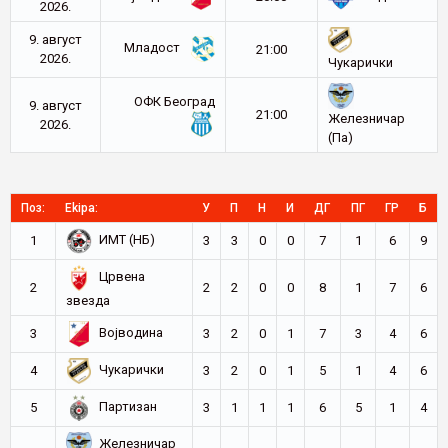
2026.
9. август
Младост
21:00
2026.
Чукарички
ОФК Београд
9. август
21:00
Железничар
2026.
(Па)
Поз:
Ekipa:
У
П
Н
И
ДГ
ПГ
ГР
Б
ИМТ (НБ)
1
3
3
0
0
7
1
6
9
Црвена
2
2
2
0
0
8
1
7
6
звезда
Војводина
3
3
2
0
1
7
3
4
6
Чукарички
4
3
2
0
1
5
1
4
6
Партизан
5
3
1
1
1
6
5
1
4
Железничар