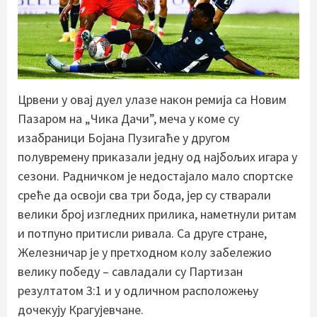
Црвени у овај дуел улазе након ремија са Новим
Пазаром на „Чика Дачи”, меча у коме су
изабраници Бојана Пузигаће у другом
полувремену приказали једну од најбољих игара у
сезони. Радничком је недостајало мало спортске
среће да освоји сва три бода, јер су стварали
велики број изгледних прилика, наметнули ритам
и потпуно притисли ривала. Са друге стране,
Железничар је у претходном колу забележио
велику победу – савладали су Партизан
резултатом 3:1 и у одличном расположењу
дочекују Крагујевчане.