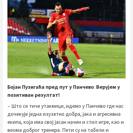
Бојан Пузигаћа пред пут у Панчево
:
Верујем у
позитиван резултат!
– Што се тиче утакмице, идемо у Панчево где нас
дочекује једна изузетно добра, јака и агресивна
екипа, која има свој јасан начин и стил игре, као и
веома доброг тренера. Пети су на табели и