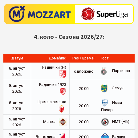
4. коло - Сезона 2026/27:
Датум
Домаћин:
Рез / Време:
Гост:
Раднички (Н)
8. август
Партизан
oдложено
2026.
Раднички 1923
8. август
Земун
20:00
2026.
Црвена звезда
Нови
8. август
20:00
2026.
Пазар
9. август
Мачва
ИМТ (НБ)
20:00
2026.
9. август
Војводина
Радник
20:00