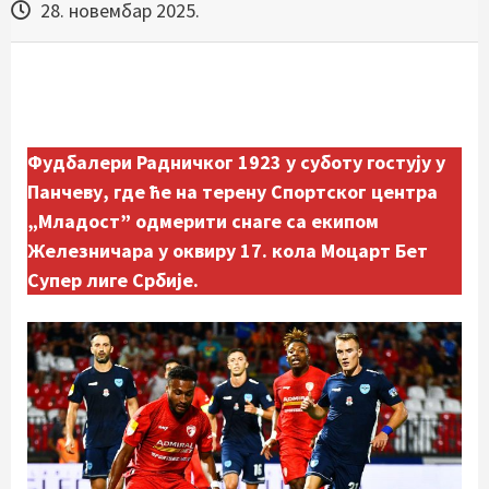
28. новембар 2025.
Фудбалери Радничког 1923 у суботу гостују у
Панчеву, где ће на терену Спортског центра
„Младост” одмерити снаге са екипом
Железничара у оквиру 17. кола Моцарт Бет
Супер лиге Србије.