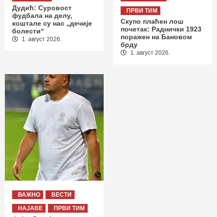
Дудић: Суровост
ПРВИ ТИМ
фудбала на делу,
Скупо плаћен лош
коштале су нас „дечије
почетак: Раднички 1923
болести“
поражен на Бановом
1. август 2026.
брду
1. август 2026.
ВАЖНО
ВЕСТИ
НАЈАВЕ
ПРВИ ТИМ