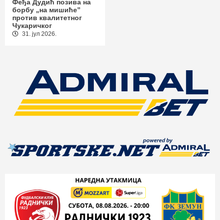
Феђа Дудић позива на
борбу „на мишиће”
против квалитетног
Чукаричког
31. јул 2026.