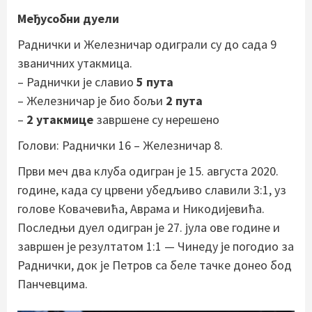
Међусобни дуели
Раднички и Железничар одиграли су до сада 9
званичних утакмица.
– Раднички је славио
5 пута
– Железничар је био бољи
2 пута
–
2 утакмице
завршене су нерешено
Голови: Раднички 16 – Железничар 8.
Први меч два клуба одигран је 15. августа 2020.
године, када су црвени убедљиво славили 3:1, уз
голове Ковачевића, Аврама и Никодијевића.
Последњи дуел одигран је 27. јула ове године и
завршен је резултатом 1:1 — Чинеду је погодио за
Раднички, док је Петров са беле тачке донео бод
Панчевцима.