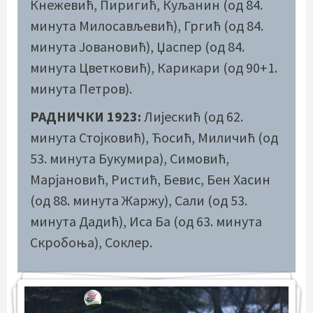
Кнежевић, Пиригић, Куљанин (од 84.
минута Милосављевић), Гргић (од 84.
минута Јовановић), Џаспер (од 84.
минута Цветковић), Карикари (од 90+1.
минута Петров).
РАДНИЧКИ 1923:
Лијескић (од 62.
минута Стојковић), Ћосић, Миличић (од
53. минута Букумира), Симовић,
Марјановић, Ристић, Бевис, Бен Хасин
(од 88. минута Жаржу), Сали (од 53.
минута Дадић), Иса Ба (од 63. минута
Скробоња), Соклер.