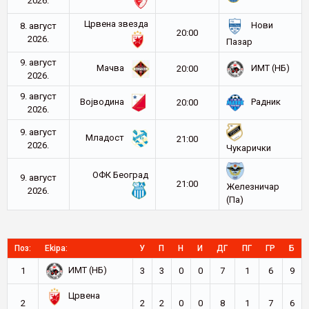
2026.
Црвена звезда
Нови
8. август
20:00
2026.
Пазар
9. август
Мачва
ИМТ (НБ)
20:00
2026.
9. август
Војводина
Радник
20:00
2026.
9. август
Младост
21:00
2026.
Чукарички
ОФК Београд
9. август
21:00
Железничар
2026.
(Па)
Поз:
Ekipa:
У
П
Н
И
ДГ
ПГ
ГР
Б
ИМТ (НБ)
1
3
3
0
0
7
1
6
9
Црвена
2
2
2
0
0
8
1
7
6