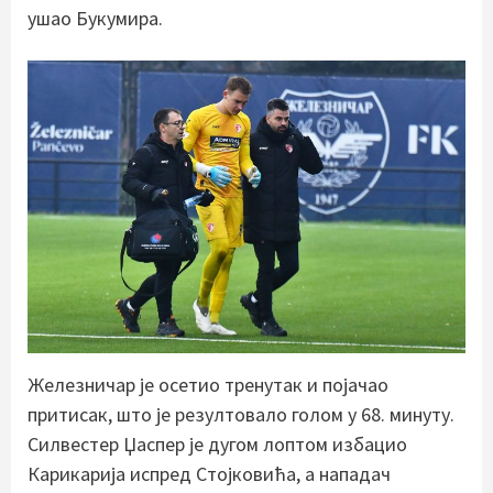
ушао Букумира.
Железничар је осетио тренутак и појачао
притисак, што је резултовало голом у 68. минуту.
Силвестер Џаспер је дугом лоптом избацио
Карикарија испред Стојковића, а нападач