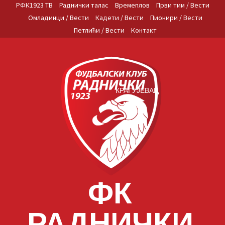
Skip
РФК1923 ТВ
Раднички талас
Времеплов
Први тим / Вести
to
Омладинци / Вести
Кадети / Вести
Пионири / Вести
content
Петлићи / Вести
Контакт
КРАГУЈЕВАЦ
ФК
РАДНИЧКИ