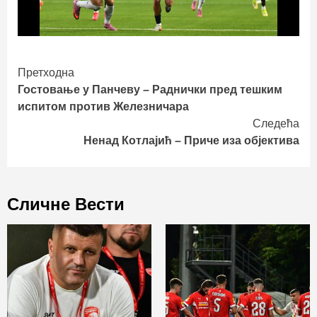
Continue
Претходна
Гостовање у Панчеву – Раднички пред тешким
Reading
испитом против Железничара
Следећа
Ненад Котлајић – Приче иза објектива
Сличне Вести