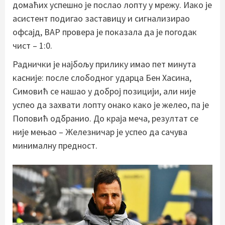
домаћих успешно је послао лопту у мрежу. Иако је
асистент подигао заставицу и сигнализирао
офсајд, ВАР провера је показала да је погодак
чист – 1:0.
Раднички је најбољу прилику имао пет минута
касније: после слободног ударца Бен Хасина,
Симовић се нашао у доброј позицији, али није
успео да захвати лопту онако како је желео, па је
Поповић одбранио. До краја меча, резултат се
није мењао – Железничар је успео да сачува
минималну предност.