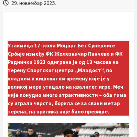
29. новембар 2025.
Утакмица 17. кола Моцарт Бет Суперлиге
Србије између ФК Железничар Панчево и ФК
Раднички 1923 одиграна је од 13 часова на
терену Спортског центра „Младост”, по
хладном и кишовитом времену које је у
великој мери утицало на квалитет игре. Меч
није понудио много атрактивности – оба тима
су играла чврсто, борила се за сваки метар
терена, па прилика није било превише.