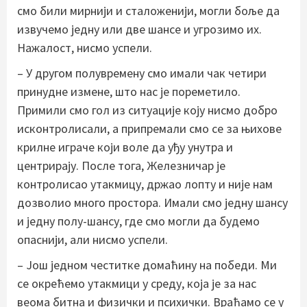
смо били мирнији и сталоженији, могли боље да
извучемо једну или две шансе и угрозимо их.
Нажалост, нисмо успели.
– У другом полувремену смо имали чак четири
принудне измене, што нас је пореметило.
Примили смо гол из ситуације коју нисмо добро
исконтролисали, а припремали смо се за њихове
крилне играче који воле да уђу унутра и
центрирају. После тога, Железничар је
контролисао утакмицу, држао лопту и није нам
дозволио много простора. Имали смо једну шансу
и једну полу-шансу, где смо могли да будемо
опаснији, али нисмо успели.
– Још једном честитке домаћину на победи. Ми
се окрећемо утакмици у среду, која је за нас
веома битна и физички и психички. Враћамо се у