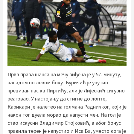
Прва права шанса на мечу виђена је у 57. минуту,
нападом по левом боку. Ђуричић је упутио
прецизан пас ка Пиргићу, али је Лијескић сигурно
реаговао. У настојању да стигне до лопте,
Карикари је налетео на голмана Радничког, који је
након тог дуела морао да напусти меч. На гол је
стао искусни Владимир Стојковић, а због бонус
правила терен је напустио и Иса Ба, уместо кога је