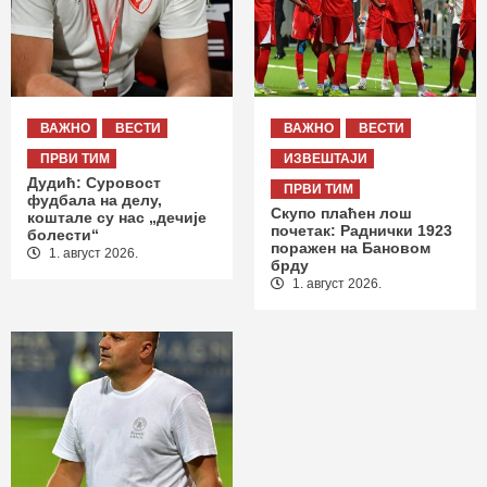
ВАЖНО
ВЕСТИ
ВАЖНО
ВЕСТИ
ПРВИ ТИМ
ИЗВЕШТАЈИ
Дудић: Суровост
ПРВИ ТИМ
фудбала на делу,
Скупо плаћен лош
коштале су нас „дечије
почетак: Раднички 1923
болести“
поражен на Бановом
1. август 2026.
брду
1. август 2026.