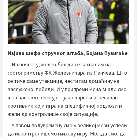
Изјава шефа стручног штаба, Бојана Пузигаће
:
– На почетку, желео бих да се захвалим на
гостопримству ФК Железничара из Панчева. Што
се тиче саме утакмице, честитам домаћину на
заслуженој победи. И у припреми меча знали смо
шта нас овде очекује – јако чврст и агресиван
противник који игра на специфичној подлози и
жели да контролише своје ситуације.
– У првом полувремену смо у великој мери успели
да исконтролишемо њихову игру. Можда смо, да