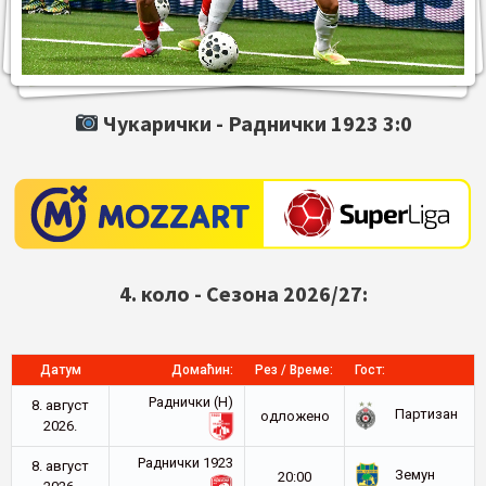
Чукарички -
Раднички 1923
3:0
4. коло - Сезона 2026/27:
Датум
Домаћин:
Рез / Време:
Гост:
Раднички (Н)
8. август
Партизан
oдложено
2026.
Раднички 1923
8. август
Земун
20:00