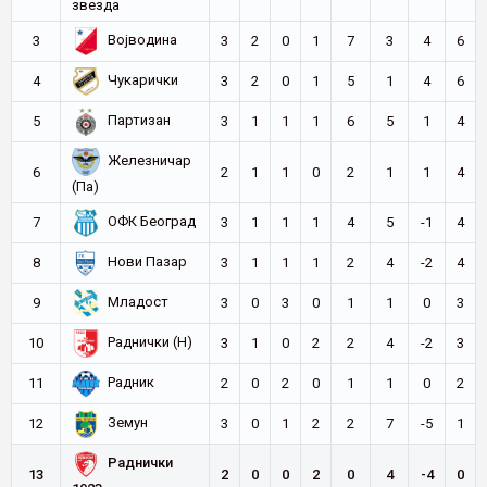
звезда
Војводина
3
3
2
0
1
7
3
4
6
Чукарички
4
3
2
0
1
5
1
4
6
Партизан
5
3
1
1
1
6
5
1
4
Железничар
6
2
1
1
0
2
1
1
4
(Па)
ОФК Београд
7
3
1
1
1
4
5
-1
4
Нови Пазар
8
3
1
1
1
2
4
-2
4
Младост
9
3
0
3
0
1
1
0
3
Раднички (Н)
10
3
1
0
2
2
4
-2
3
Радник
11
2
0
2
0
1
1
0
2
Земун
12
3
0
1
2
2
7
-5
1
Раднички
13
2
0
0
2
0
4
-4
0