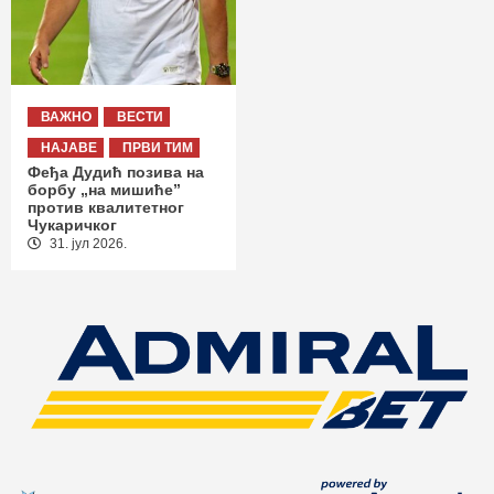
ВАЖНО
ВЕСТИ
НАЈАВЕ
ПРВИ ТИМ
Феђа Дудић позива на
борбу „на мишиће”
против квалитетног
Чукаричког
31. јул 2026.