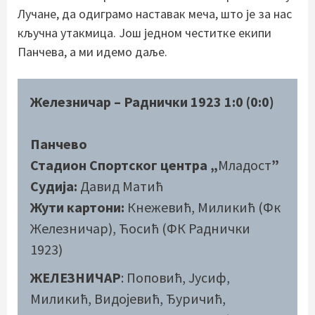
Лучане, да одиграмо наставак меча, што је за нас
кључна утакмица. Још једном честитке екипи
Панчева, а ми идемо даље.
Железничар – Раднички 1923 1:0 (0:0)
Панчево
Стадион Спортског центра „
Младост
”
Судија:
Давид Матић
Жути картони:
Кнежевић, Миликић (Фк
Железничар), Ћосић (ФК Раднички
1923)
ЖЕЛЕЗНИЧАР
: Поповић, Јусиф,
Миликић, Видојевић, Ђуричић,