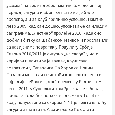
„свежа“ па веома добро памтим комплетан тај
период, сигурно и због тога што ми је било
прелепо, а и за клуб прилично успешно. Памтим
лето 2009. кад сам дошао, упознавање са младим
саиграчима, „Лестино“ пролеће 2010. када смо
добили битку са Шабачком Мачвом и прославили
са навијачима повратак у Прву лигу Србије.
Сезона 2010/2011 је сигурно „наjслађа“ у мојој
каријери и памтићу је заувек, крунисана
повратком у Суперлигу. Та борба са Новим
Пазаром могла би се истаћи као нешто чега се
најрадије сећам из „мог“ времена у Радничком.
Јесен 2011. у Суперлиги такође је за незаборав,
првих 13 кола без пораза и пласман у Топ 4 на
крају полусезоне са скором 7-7-1 је нешто што ћу
сигурно запамтити. А за жаљење ће остати