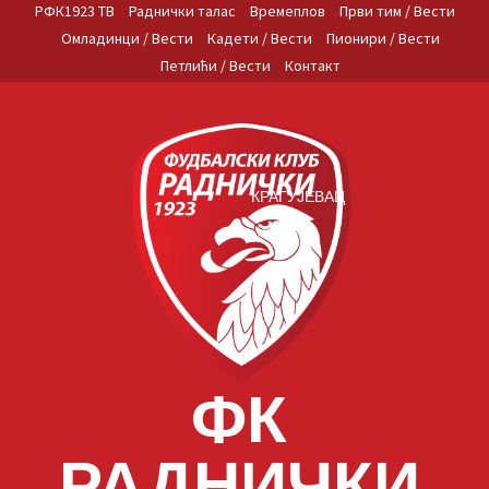
Skip
РФК1923 ТВ
Раднички талас
Времеплов
Први тим / Вести
to
Омладинци / Вести
Кадети / Вести
Пионири / Вести
content
Петлићи / Вести
Контакт
КРАГУЈЕВАЦ
ФК
РАДНИЧКИ