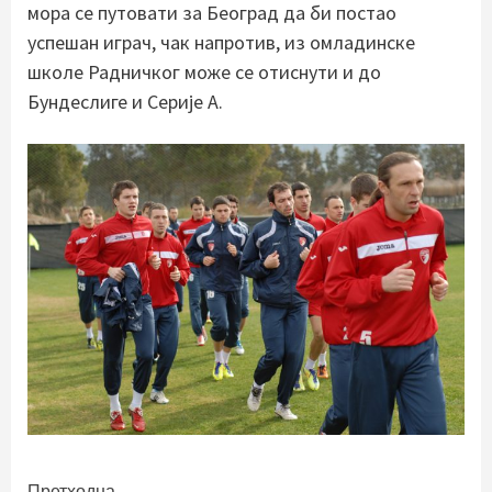
мора се путовати за Београд да би постао
успешан играч, чак напротив, из омладинске
школе Радничког може се отиснути и до
Бундеслиге и Серије А.
Претходна