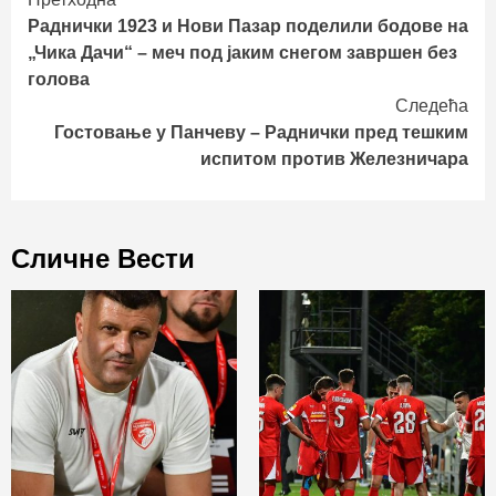
Continue
Раднички 1923 и Нови Пазар поделили бодове на
Reading
„Чика Дачи“ – меч под јаким снегом завршен без
голова
Следећа
Гостовање у Панчеву – Раднички пред тешким
испитом против Железничара
Сличне Вести