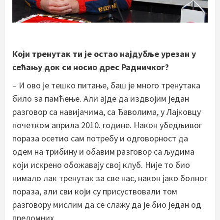
Који тренутак ти је остао најдубље урезан у
сећању док си носио дрес Радничког?
– И ово је тешко питање, баш је много тренутака
било за памћење. Али ајде да издвојим један
разговор са навијачима, са Ђаволима, у Лајковцу
почетком априла 2010. године. Након убедљивог
пораза осетио сам потребу и одговорност да
одем на трибину и обавим разговор са људима
који искрено обожавају свој клуб. Није то био
нимало лак тренутак за све нас, након јако болног
пораза, али сви који су присуствовали том
разговору мислим да се слажу да је био један од
преломних