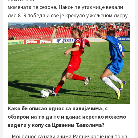
момената те сезоне. Након те утакмице везали
смо 8–9 победа и све је кренуло у жељеном смеру.
Како би описао однос са навијачима, с
обзиром на то да те и данас неретко можемо
видети у копу са Црвеним Ђаволима?
– Мој однос са навијачима Радничког је нешто на