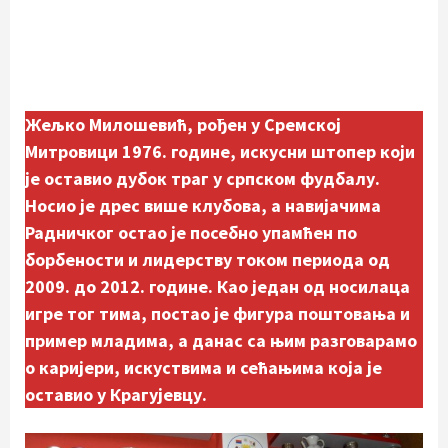
Жељко Милошевић, рођен у Сремској
Митровици 1976. године, искусни штопер који
је оставио дубок траг у српском фудбалу.
Носио је дрес више клубова, а навијачима
Радничког остао је посебно упамћен по
борбености и лидерству током периода од
2009. до 2012. године. Као један од носилаца
игре тог тима, постао је фигура поштовања и
пример младима, а данас са њим разговарамо
о каријери, искуствима и сећањима која је
оставио у Крагујевцу.