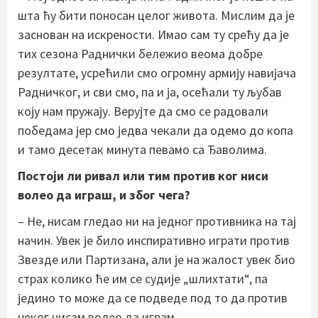
шта ћу бити поносан целог живота. Мислим да је
заснован на искрености. Имао сам ту срећу да је
тих сезона Раднички бележио веома добре
резултате, усрећили смо огромну армију навијача
Радничког, и сви смо, па и ја, осећали ту љубав
коју нам пружају. Верујте да смо се радовали
победама јер смо једва чекали да одемо до копа
и тамо десетак минута певамо са Ђаволима.
Постоји ли ривал или тим против ког ниси
волео да играш, и због чега?
– Не, нисам гледао ни на једног противника на тај
начин. Увек је било инспиративно играти против
Звезде или Партизана, али је на жалост увек био
страх колико ће им се судије „шлихтати“, па
једино то може да се подведе под то да против
неког нисам волео да играм.