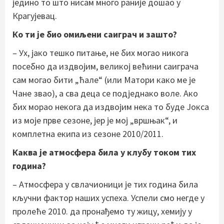
једино то што нисам много раније дошао у
Крагујевац.
Ко ти је био омиљени саиграч и зашто?
– Ух, јако тешко питање, не бих могао никога
посебно да издвојим, великој већини саиграча
сам могао бити „ћале“ (или Матори како ме је
Чане звао), а сва деца се подједнако воле. Ако
бих морао некога да издвојим нека то буде Јокса
из моје прве сезоне, јер је мој „вршњак“, и
комплетна екипа из сезоне 2010/2011.
Каква је атмосфера била у клубу током тих
година?
– Атмосфера у свлачионици је тих година била
кључни фактор наших успеха. Успели смо негде у
пролеће 2010. да пронађемо ту жицу, хемију у