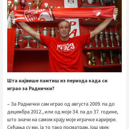
Шта највише памтиш из периода када си
играо за Раднички?
– За Раднички сам играо од августа 2009. па до
децембра 2012., или од моје 34. па до 37. године,
што значи на самом крају моје играчке каријере.
Сећања су ми, ја то тако посматрам, још увек