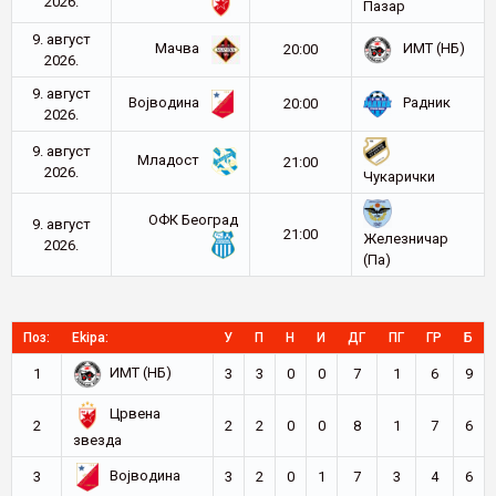
2026.
Пазар
9. август
Мачва
ИМТ (НБ)
20:00
2026.
9. август
Војводина
Радник
20:00
2026.
9. август
Младост
21:00
2026.
Чукарички
ОФК Београд
9. август
21:00
Железничар
2026.
(Па)
Поз:
Ekipa:
У
П
Н
И
ДГ
ПГ
ГР
Б
ИМТ (НБ)
1
3
3
0
0
7
1
6
9
Црвена
2
2
2
0
0
8
1
7
6
звезда
Војводина
3
3
2
0
1
7
3
4
6