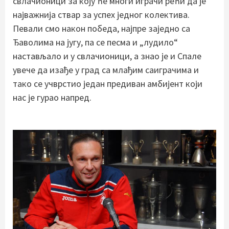
свлачионици за коју ће многи играчи рећи да је
најважнија ствар за успех једног колектива.
Певали смо након победа, најпре заједно са
Ђаволима на југу, па се песма и „лудило“
настављало и у свлачионици, а знао је и Спале
увече да изађе у град са млађим саиграчима и
тако се учврстио један предиван амбијент који
нас је гурао напред.