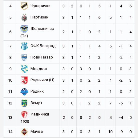
Чукарички
4
3
2
0
1
5
1
4
6
Партизан
5
3
1
1
1
6
5
1
4
Железничар
6
2
1
1
0
2
1
1
4
(Па)
ОФК Београд
7
3
1
1
1
4
5
-1
4
Нови Пазар
8
3
1
1
1
2
4
-2
4
Младост
9
3
0
3
0
1
1
0
3
Раднички (Н)
10
3
1
0
2
2
4
-2
3
Радник
11
2
0
2
0
1
1
0
2
Земун
12
3
0
1
2
2
7
-5
1
Раднички
13
2
0
0
2
0
4
-4
0
1923
Мачва
14
3
0
0
3
1
10
-9
0