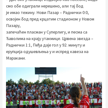
смо обе одиграли нерешено, али тај бод
је имао тежину. Нови Пазар – Раднички 0:0,
освојен бод пред крцатим стадионом у Новом
Пазару,
запечаћен пласман у Суперлигу, и песма са
Ђаволима на крају утакмице. Црвена звезда –
Раднички 1:1, Пеђа даје гол у 92. минуту и
ерупција одушевљења у и испред кавеза на
Маракани.