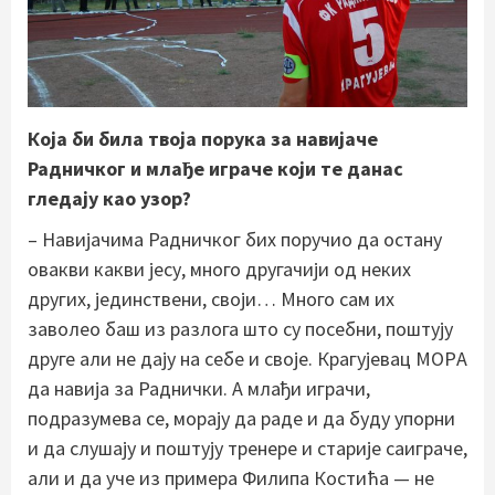
Која би била твоја порука за навијаче
Радничког и млађе играче који те данас
гледају као узор?
– Навијачима Радничког бих поручио да остану
овакви какви јесу, много другачији од неких
других, јединствени, своји… Много сам их
заволео баш из разлога што су посебни, поштују
друге али не дају на себе и своје. Крагујевац МOРA
да навија за Раднички. А млађи играчи,
подразумева се, морају да раде и да буду упорни
и да слушају и поштују тренере и старије саиграче,
али и да уче из примера Филипа Костића — не