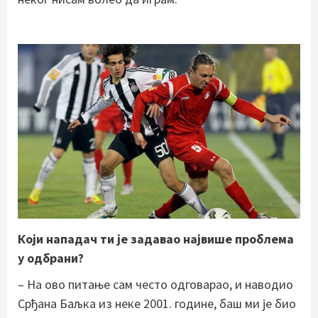
Који нападач ти је задавао највише проблема
у одбрани?
– На ово питање сам често одговарао, и наводио
Срђана Баљка из неке 2001. године, баш ми је био