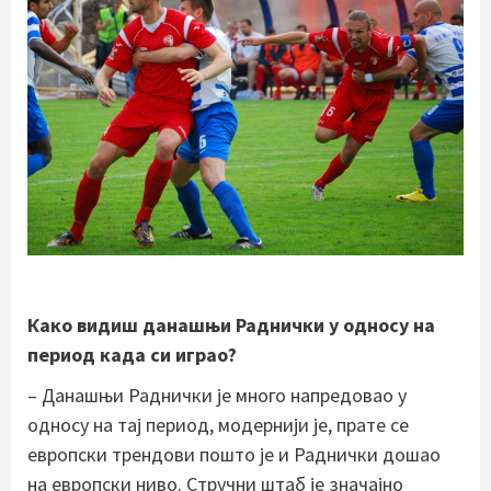
Како видиш данашњи Раднички у односу на
период када си играо?
– Данашњи Раднички је много напредовао у
односу на тај период, модернији је, прате се
европски трендови пошто је и Раднички дошао
на европски ниво. Стручни штаб је значајно