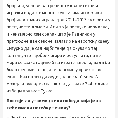
бројнији, услови за тренинг су квалитетнији,
играчки кадар је много скупљи, имамо велики
број иностраних играча док 2011–2013 смо били у
потпуности домаћи. Али то је потпуно нормално,
и неизмерно сам срећан што је Раднички у
претходне две сезоне излазио на европску сцену.
Сигурно да је сад најбитније да очувамо тај
континуитет добрих игара и резултата, па не
мора се сваке године баш играти Европа, мада би
било феноменално, али пласман у првих осам
екипа бих волео да буде „обавезан“ увек. А
можда и омладинска школа да сваке 3–4 године
избаци понеког Тучка…
Постоји ли утакмица или победа која је за
тебе имала посебну тежину?
– Две бих утакмице издвојио као посебне, мада