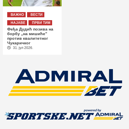
ВАЖНО
ВЕСТИ
НАЈАВЕ
ПРВИ ТИМ
Феђа Дудић позива на
борбу „на мишиће”
против квалитетног
Чукаричког
31. јул 2026.