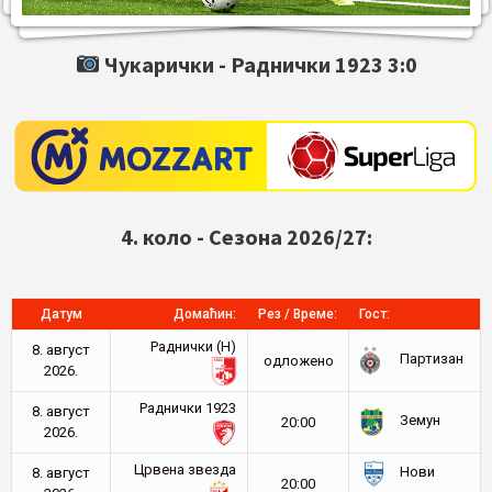
Чукарички -
Раднички 1923
3:0
4. коло - Сезона 2026/27:
Датум
Домаћин:
Рез / Време:
Гост:
Раднички (Н)
8. август
Партизан
oдложено
2026.
Раднички 1923
8. август
Земун
20:00
2026.
Црвена звезда
Нови
8. август
20:00