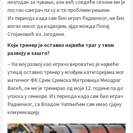
незгодан за чување, али већ следеће сезоне ми је
постао саиграч па су и ти проблеми решени.
Из периода када сам био играч Радничког, не бих
могао никог да издвојим, ајде можда Попај
Стојановић из Јагодине.
Који тренер је оставио највећи траг у твом
развоју и зашто?
– На мој развој као играча вероватно је највећи
утицај оставио тренер у млађим категоријама мог
матичног ФК Срем Сремска Митровица Миодраг
Васић, он ме је тренирао од моје 12. године па до
уласка у сениоре. Из периода када сам био играч
Радничког, са Владом Чапљићем сам имао сјајну
комуникацију.