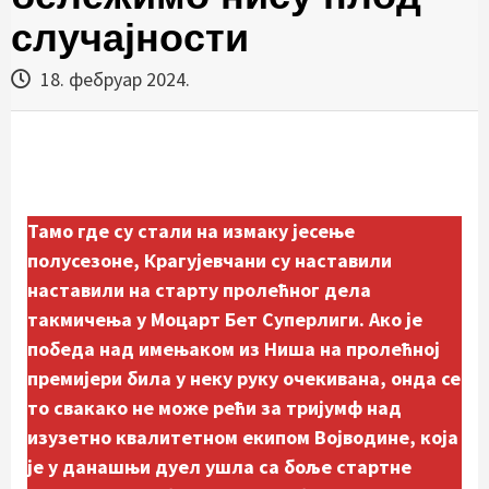
случајности
18. фебруар 2024.
Тамо где су стали на измаку јесење
полусезоне, Крагујевчани су наставили
наставили на старту пролећног дела
такмичења у Моцарт Бет Суперлиги. Ако је
победа над имењаком из Ниша на пролећној
премијери била у неку руку очекивана, онда се
то свакако не може рећи за тријумф над
изузетно квалитетном екипом Војводине, која
је у данашњи дуел ушла са боље стартне