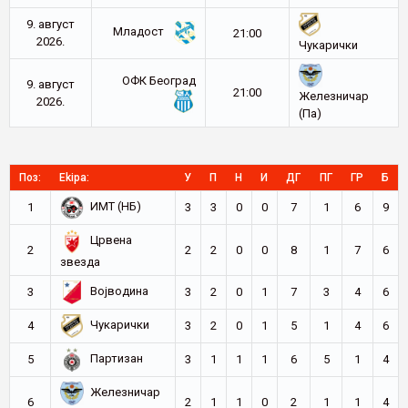
9. август
Младост
21:00
2026.
Чукарички
ОФК Београд
9. август
21:00
Железничар
2026.
(Па)
Поз:
Ekipa:
У
П
Н
И
ДГ
ПГ
ГР
Б
ИМТ (НБ)
1
3
3
0
0
7
1
6
9
Црвена
2
2
2
0
0
8
1
7
6
звезда
Војводина
3
3
2
0
1
7
3
4
6
Чукарички
4
3
2
0
1
5
1
4
6
Партизан
5
3
1
1
1
6
5
1
4
Железничар
6
2
1
1
0
2
1
1
4