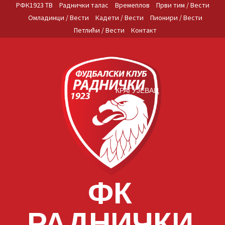
Skip
РФК1923 ТВ
Раднички талас
Времеплов
Први тим / Вести
to
Омладинци / Вести
Кадети / Вести
Пионири / Вести
content
Петлићи / Вести
Контакт
КРАГУЈЕВАЦ
ФК
РАДНИЧКИ