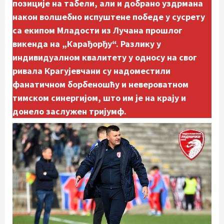
позиције на табели, али и добрано уздрмана
након волшебно испуштене победе у сусрету
са екипом Младости из Лучана прошлог
викенда на „Карађорђу“. Разлику у
индивидуалном квалитету у односу на свог
ривала Крагујевчани су надоместили
фанатичном борбеношћу и невероватном
тимском синергијом, што им је на крају и
донело заслужен тријумф.