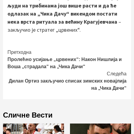
људи на трибинама још више расти и да ће
одлазак на „Чика Дачу“ викендом постати
нека врста ритуала за већину Крагујевчана
–
закључио је стратег „црвених“.
Continue
Претходна
Пролећно усијање „црвених“: Након Нишлија и
Reading
Воша „страдала“ на „Чика Дачи“
Следећа
Дилан Ортиз закључио списак зимских новајлија
на „Чика Дачи“
Сличне Вести