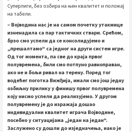
Суперлиги, без озбира на њен квалитет и положај
на табели.
– Војводина нас је на самом почетку утакмице
изненадила са пар тактичких ствари. Срећом,
брзо смо успели да се консолидујемо и
„прешалтамо“ са једног на други систем игре.
Од тог момента, па све до краја првог
полувремена, били смо потпуно равноправан,
ако не и бољи ривал на терену. Поред тог
водећег поготка Вижђија, имали смо још једну
озбиљну прилику у финишу првог полувремена
коју нисмо успели да реализујемо. У другом
полувремену је до изражаја дошао
индивидуални квалитет играча Војводине,
посебно у ситуацијама „један на један“.
Заслужено су дошли до изједначења, иако је