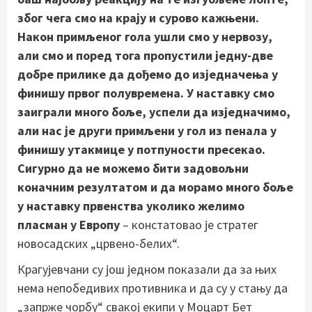
због чега смо на крају и сурово кажњени.
Након примљеног гола ушли смо у нервозу,
али смо и поред тога пропустили једну-две
добре прилике да дођемо до изједначења у
финишу првог полувремена. У наставку смо
заиграли много боље, успели да изједначимо,
али нас је други примљени у гол из пенала у
финишу утакмице у потпуности пресекао.
Сигурно да не можемо бити задовољни
коначним резултатом и да морамо много боље
у наставку првенства уколико желимо
пласман у Европу
– констатовао је стратег
новосадских „црвено-белих“.
Крагујевчани су још једном показали да за њих
нема непобедивих противника и да су у стању да
„запрже чорбу“ свакој екипи у Моцарт Бет