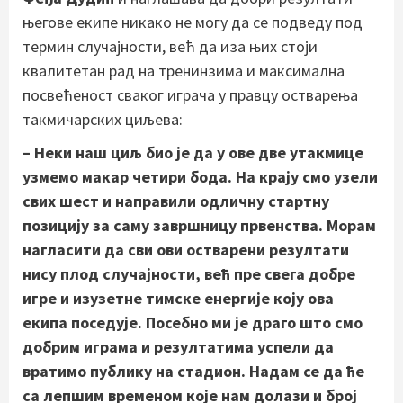
његове екипе никако не могу да се подведу под
термин случајности, већ да иза њих стоји
квалитетан рад на тренинзима и максимална
посвећеност сваког играча у правцу остварења
такмичарских циљева:
– Неки наш циљ био је да у ове две утакмице
узмемо макар четири бода. На крају смо узели
свих шест и направили одличну стартну
позицију за саму завршницу првенства. Морам
нагласити да сви ови остварени резултати
нису плод случајности, већ пре свега добре
игре и изузетне тимске енергије коју ова
екипа поседује. Посебно ми је драго што смо
добрим играма и резултатима успели да
вратимо публику на стадион. Надам се да ће
са лепшим временом које нам долази и број