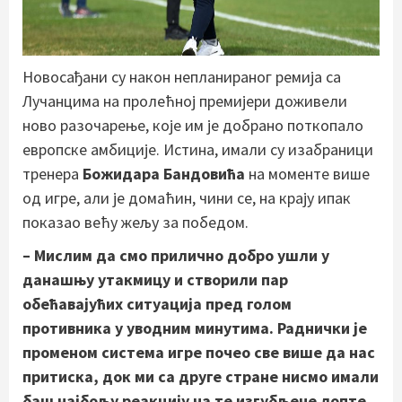
Новосађани су након непланираног ремија са
Лучанцима на пролећној премијери доживели
ново разочарење, које им је добрано поткопало
европске амбиције. Истина, имали су изабраници
тренера
Божидара Бандовића
на моменте више
од игре, али је домаћин, чини се, на крају ипак
показао већу жељу за победом.
– Мислим да смо прилично добро ушли у
данашњу утакмицу и створили пар
обећавајућих ситуација пред голом
противника у уводним минутима. Раднички је
променом система игре почео све више да нас
притиска, док ми са друге стране нисмо имали
баш најбољу реакцију на те изгубљене лопте,