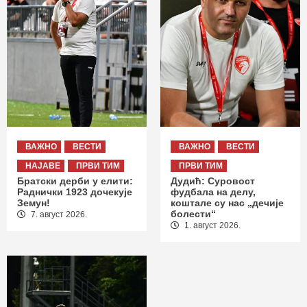
ВАЖНО
ВЕСТИ
ВАЖНО
ВЕСТИ
НАЈАВЕ
ПРВИ ТИМ
ПРВИ ТИМ
Братски дерби у елити:
Дудић: Суровост
Раднички 1923 дочекује
фудбала на делу,
Земун!
коштале су нас „дечије
болести“
7. август 2026.
1. август 2026.