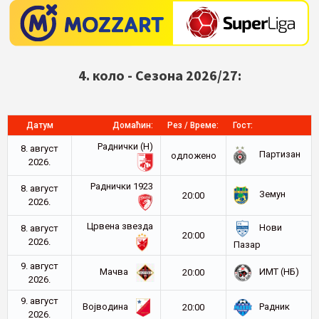
4. коло - Сезона 2026/27:
Датум
Домаћин:
Рез / Време:
Гост:
Раднички (Н)
8. август
Партизан
oдложено
2026.
Раднички 1923
8. август
Земун
20:00
2026.
Црвена звезда
Нови
8. август
20:00
2026.
Пазар
9. август
Мачва
ИМТ (НБ)
20:00
2026.
9. август
Војводина
Радник
20:00
2026.