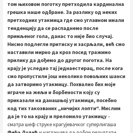
том њиховом поготку претходила кардинална
грешка наше одбране. За разлику од неких
претходних утакмица где смо углавном имали
тенденцију да се распаднемо после
примљеног гола, данас то није био случај.
Нисмо подлегли притиску и засрљали, већ смо
наставили мирно да кроз посед тражимо
прилику да дођемо до другог поготка. На
крају је уследио тај једнаестерац, после кога
смо пропустили још неколико повољних шанси
да затворимо утакмицу. Похвалио бих моје
играче на жељи и борбености коју су
приказали на данашњој утакмици, посебно
код тих такозваних „ничијих лопти“. Мислим
да је то на крају и преломило утакмицу
–
сматра шеф струке крагујевачког суперлигаша
Феђа Дудић
и наглашава да добри резултати