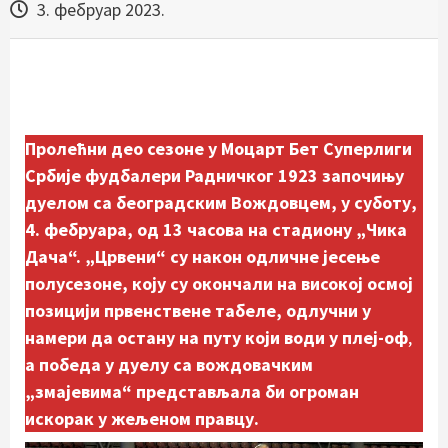
3. фебруар 2023.
Пролећни део сезоне у Моцарт Бет Суперлиги
Србије фудбалери Радничког 1923 започињу
дуелом са београдским Вождовцем, у суботу,
4. фебруара, од 13 часова на стадиону „Чика
Дача“. „Црвени“ су након одличне јесење
полусезоне, коју су окончали на високој осмој
позицији првенствене табеле, одлучни у
намери да остану на путу који води у плеј-оф
,
а победа у дуелу са вождовачким
„змајевима“ представљала би огроман
искорак у жељеном правцу.