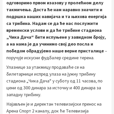
одговоримо првом изазову у пролећном делу
такмичења. Доста ће нам наравно значити и
подршка наших навијача и та њихова енергија
са трибина. Надам се да ће нас послужити
временски услови и да ће трибине стадиона
„Чика Дача“ бити испуњене у завидном броју,
а на нама је да учинимо свој део посла и
победом обрадујемо наше верне присталице
–
поручује искусни фудбалер средине терена.
Улазнице за утакмицу продаваће се на
билетарници испред улаза на јужну трибину
стадиона „Чика Дача“ у суботу од 11 часова, по
цени од 300 динара за источну и 400 динара за
западну трибину.
Најављен је и директан телевизијски пренос на
Арена Спорт 2 каналу, док ће Телевизија