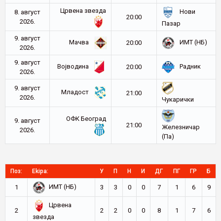
Црвена звезда
Нови
8. август
20:00
2026.
Пазар
9. август
Мачва
ИМТ (НБ)
20:00
2026.
9. август
Војводина
Радник
20:00
2026.
9. август
Младост
21:00
2026.
Чукарички
ОФК Београд
9. август
21:00
Железничар
2026.
(Па)
Поз:
Ekipa:
У
П
Н
И
ДГ
ПГ
ГР
Б
ИМТ (НБ)
1
3
3
0
0
7
1
6
9
Црвена
2
2
2
0
0
8
1
7
6
звезда