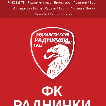
Skip
РФК1923 ТВ
Раднички талас
Времеплов
Први тим / Вести
to
Омладинци / Вести
Кадети / Вести
Пионири / Вести
content
Петлићи / Вести
Контакт
КРАГУЈЕВАЦ
ФК
РАДНИЧКИ