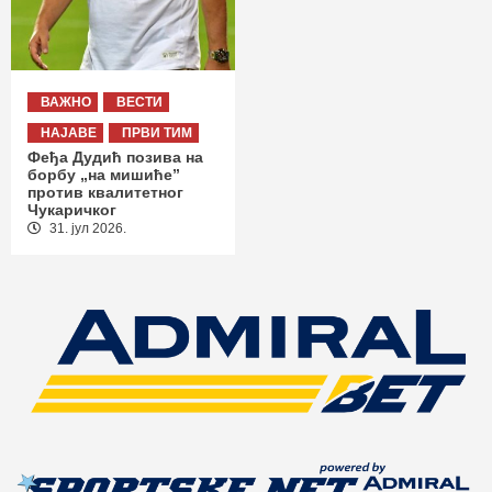
ВАЖНО
ВЕСТИ
НАЈАВЕ
ПРВИ ТИМ
Феђа Дудић позива на
борбу „на мишиће”
против квалитетног
Чукаричког
31. јул 2026.