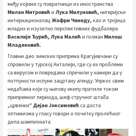
међу којима су повратници из иностранства
Милан Митровић
и
Лука Милуновић,
нигеријски
интернационалац
Жофри Чинеду,
као и тројица
младих и изузетно перспективних фудбалера
Василије Ђурић, Лука Малић
и голман
Милош
Младеновић.
Главни део зимских припрема Крагујевчани су
спровели у турској Анталији, где су их проблеми
са вирусом и повредама спречили у намери да у
потпуности испуне зацртану агенду. Упркос свим
недаћама које су његову екипу пратиле током
припремног периода, шеф стручног штаба
„црвених“
Дејан Јоксимовић
са доста
оптимизма у гласу говори о почетку пролећног
дела шампионата.