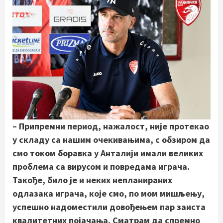
– Припремни период, нажалост, није протекао
у складу са нашим очекивањима, с обзиром да
смо током боравка у Анталији имали великих
проблема са вирусом и повредама играча.
Такође, било је и неких непланираних
одлазака играча, које смо, по мом мишљењу,
успешно надоместили довођењем пар заиста
квалитетних појачања. Сматрам да спремно