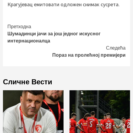
Крагујевац емитовати одложен снимак сусрета.
Continue
Претходна
Шумадинци јачи за још једног искусног
Reading
интернационалца
Следећа
Пораз на пролећној премијери
Сличне Вести