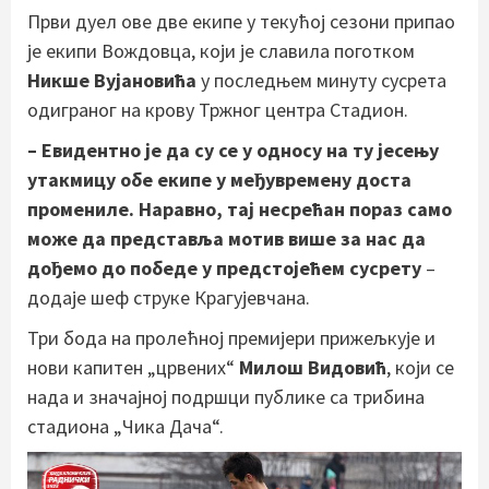
Први дуел ове две екипе у текућој сезони припао
је екипи Вождовца, који је славила поготком
Никше Вујановића
у последњем минуту сусрета
одиграног на крову Тржног центра Стадион.
– Евидентно је да су се у односу на ту јесењу
утакмицу обе екипе у међувремену доста
промениле. Наравно, тај несрећан пораз само
може да представља мотив више за нас да
дођемо до победе у предстојећем сусрету
–
додаје шеф струке Крагујевчана.
Три бода на пролећној премијери прижељкује и
нови капитен „црвених“
Милош Видовић
, који се
нада и значајној подршци публике са трибина
стадиона „Чика Дача“.