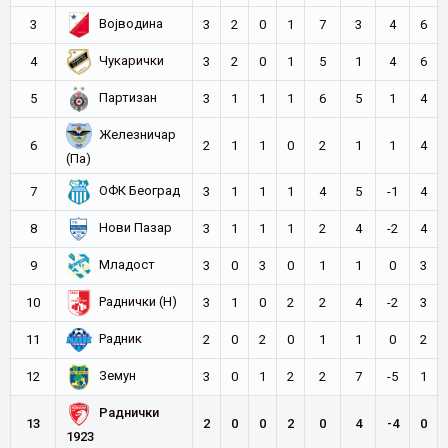
Војводина
3
3
2
0
1
7
3
4
6
Чукарички
4
3
2
0
1
5
1
4
6
Партизан
5
3
1
1
1
6
5
1
4
Железничар
6
2
1
1
0
2
1
1
4
(Па)
ОФК Београд
7
3
1
1
1
4
5
-1
4
Нови Пазар
8
3
1
1
1
2
4
-2
4
Младост
9
3
0
3
0
1
1
0
3
Раднички (Н)
10
3
1
0
2
2
4
-2
3
Радник
11
2
0
2
0
1
1
0
2
Земун
12
3
0
1
2
2
7
-5
1
Раднички
13
2
0
0
2
0
4
-4
0
1923