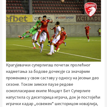
Крагујевачки суперлигаш почетак пролећног
надметања за бодове дочекује са значајним
променама у свом саставу у односу на јесењи део
сезоне. Током зимске паузе редове
осмопласиране екипе Моцарт Бет Суперлиге
напустила су десеторица играча, док је постојећи
играчки кадар „освежен“ шесторицом новајлија,