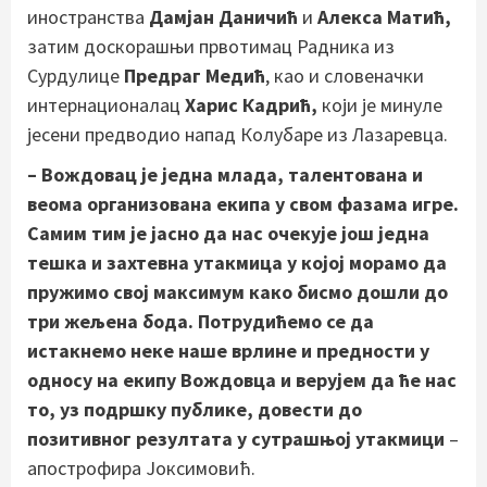
иностранства
Дамјан Даничић
и
Алекса Матић,
затим доскорашњи првотимац Радника из
Сурдулице
Предраг Медић
, као и словеначки
интернационалац
Харис Кадрић,
који је минуле
јесени предводио напад Колубаре из Лазаревца.
– Вождовац је једна млада, талентована и
веома организована екипа у свом фазама игре.
Самим тим је јасно да нас очекује још једна
тешка и захтевна утакмица у којој морамо да
пружимо свој максимум како бисмо дошли до
три жељена бода. Потрудићемо се да
истакнемо неке наше врлине и предности у
односу на екипу Вождовца и верујем да ће нас
то, уз подршку публике, довести до
позитивног резултата у сутрашњој утакмици
–
апострофира Јоксимовић.