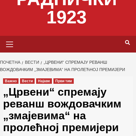
1923
Primary
Menu
ПОЧЕТНА
ВЕСТИ
„ЦРВЕНИ“ СПРЕМАЈУ РЕВАНШ
ВОЖДОВАЧКИМ „ЗМАЈЕВИМА“ НА ПРОЛЕЋНОЈ ПРЕМИЈЕРИ
Важно
Вести
Најаве
Први тим
„Црвени“ спремају
реванш вождовачким
„змајевима“ на
пролећној премијери