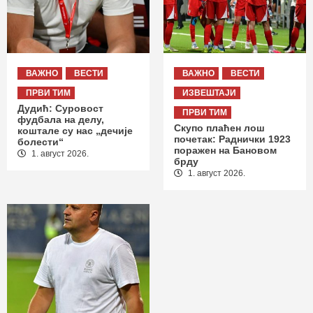
ВАЖНО
ВЕСТИ
ВАЖНО
ВЕСТИ
ПРВИ ТИМ
ИЗВЕШТАЈИ
Дудић: Суровост
ПРВИ ТИМ
фудбала на делу,
Скупо плаћен лош
коштале су нас „дечије
почетак: Раднички 1923
болести“
поражен на Бановом
1. август 2026.
брду
1. август 2026.