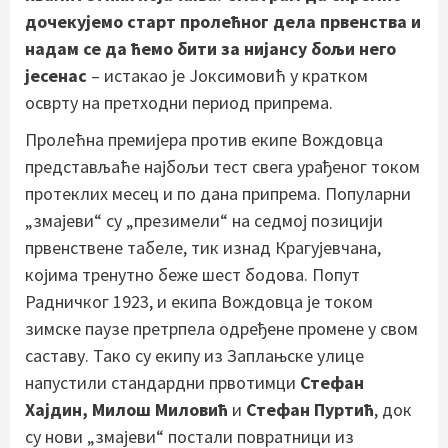
дочекујемо старт пролећног дела првенства и
надам се да ћемо бити за нијансу бољи него
јесенас
– истакао је Јоксимовић у кратком
осврту на претходни период припрема.
Пролећна премијера против екипе Вождовца
представљаће најбољи тест свега урађеног током
протеклих месец и по дана припрема. Популарни
„змајеви“ су „презимели“ на седмој позицији
првенствене табеле, тик изнад Крагујевчана,
којима тренутно беже шест бодова. Попут
Радничког 1923, и екипа Вождовца је током
зимске паузе претрпела одређене промене у свом
саставу. Тако су екипу из Заплањске улице
напустили стандардни првотимци
Стефан
Хајдин, Милош Миловић
и
Стефан Пуртић
, док
су нови „змајеви“ постали повратници из