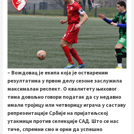
– Вождовац је екипа која је оствареним
резултатима у првом делу сезоне заслужила
максималан респект. О квалитету њиховог
тима довољно говори податак да су недавно
имали тројицу или четворицу играча у саставу
репрезентације Србије на пријатељској
утакмици против селекције САД. Што се нас
тиче, спремни смо и орни да успешно